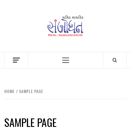
Skip
to
content
Primary
Menu
HOME
SAMPLE PAGE
SAMPLE PAGE