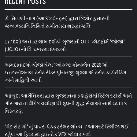
RECENT POSTS
ડો. મિતાલી નાગ (આર્ક ઇવેન્ટ્સ) દ્વારા કિશોર કુમારની
જન્મજયંતિ નિમિત્તે સંગીતમય શ્રદ્ધાંજલિ
177 દેશો અને 52 લાખ દર્શકો: ગુજરાતી OTT પ્લેટફોર્મ ‘જોજો’
(JOJO) નો વિશ્વભરમાં દબદબો
અમદાવાદમાં યોજાયેલા ‘ઓકલ્ટ કોન્ક્લેવ 2026’માં
ઈન્ટરનેશનલ ટેરોટ રીડર પુનિતજી લુલ્લા એ ટેરોટ કાર્ડ રીડિંગ
અંગે માહિતી આપી
આયુદા ઓર્ગેનિક્સ દ્વારા ગુજરાતના 5 શહેરોમાં રિટેલ સ્ટોર્સ અને
ગીર ગાયના વૈદિક વલોણા ઘી-દૂધની શુદ્ધ સેવાઓ સાથે વ્યાપક
વિસ્તરણ
‘ગેટ સેટ ગો’ નું પાવર-પેક્ડ ટ્રેલર લોન્ચ: 7 ઓગસ્ટે રિલીઝ થઈ
રહેલ આ ફિલ્મમાં હાઇ-ટેક VFX જોવા મળશે