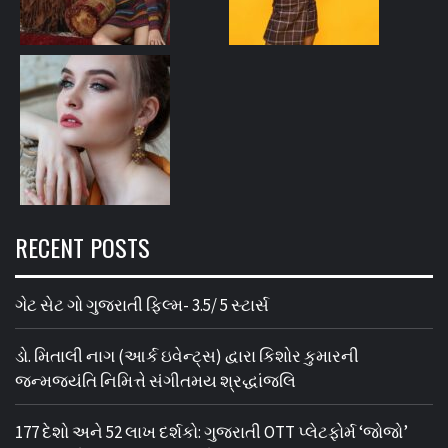
RECENT POSTS
ગેટ સેટ ગો ગુજરાતી ફિલ્મ- 3.5/ 5 સ્ટાર્સ
ડો. મિતાલી નાગ (આર્ક ઇવેન્ટ્સ) દ્વારા કિશોર કુમારની
જન્મજયંતિ નિમિત્તે સંગીતમય શ્રદ્ધાંજલિ
177 દેશો અને 52 લાખ દર્શકો: ગુજરાતી OTT પ્લેટફોર્મ ‘જોજો’