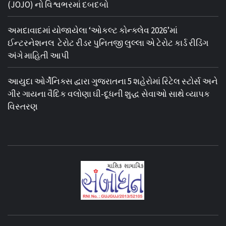
(JOJO) નો વિશ્વભરમાં દબદબો
અમદાવાદમાં યોજાયેલા ‘ઓકલ્ટ કોન્ક્લેવ 2026’માં
ઈન્ટરનેશનલ ટેરોટ રીડર પુનિતજી લુલ્લા એ ટેરોટ કાર્ડ રીડિંગ
અંગે માહિતી આપી
આયુદા ઓર્ગેનિક્સ દ્વારા ગુજરાતના 5 શહેરોમાં રિટેલ સ્ટોર્સ અને
ગીર ગાયના વૈદિક વલોણા ઘી-દૂધની શુદ્ધ સેવાઓ સાથે વ્યાપક
વિસ્તરણ