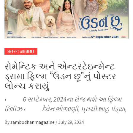
ENTERTAINMENT
રોમેન્ટિક અને એન્ટરટેઇન્મેન્ટ
ડ્રામા ફિલ્મ “ઉડન છૂ”નું પોસ્ટર
લોન્ચ કરાયું
• 6 સપ્ટેમ્બર, 2024ના રોજ થશે આ ફિલ્મ
રિલીઝ • દેવેન ભોજાણી, પ્રાચી શાહ પંડ્યા,
By
sambodhanmagazine
/
July 29, 2024