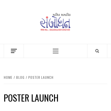
Skip
to
content
Primary
Menu
HOME
BLOG
POSTER LAUNCH
POSTER LAUNCH