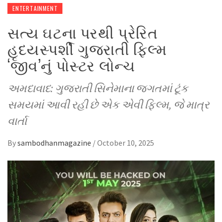
ENTERTAINMENT
સત્ય ઘટના પરથી પ્રેરિત
હૃદયસ્પર્શી ગુજરાતી ફિલ્મ
‘જીવ’નું પોસ્ટર લોન્ચ
અમદાવાદ: ગુજરાતી સિનેમાના જગતમાં ટૂંક
સમયમાં આવી રહી છે એક એવી ફિલ્મ, જે માત્ર
વાર્તા
By
sambodhanmagazine
/
October 10, 2025