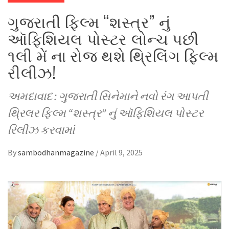
ગુજરાતી ફિલ્મ “શસ્ત્ર” નું
ઑફિશિયલ પોસ્ટર લોન્ચ પછી
૧લી મેં ના રોજ થશે થ્રિલિંગ ફિલ્મ
રીલીઝ!
અમદાવાદ : ગુજરાતી સિનેમાને નવો રંગ આપતી
થ્રિલર ફિલ્મ “શસ્ત્ર” નું ઑફિશિયલ પોસ્ટર
રિલીઝ કરવામાં
By
sambodhanmagazine
/
April 9, 2025