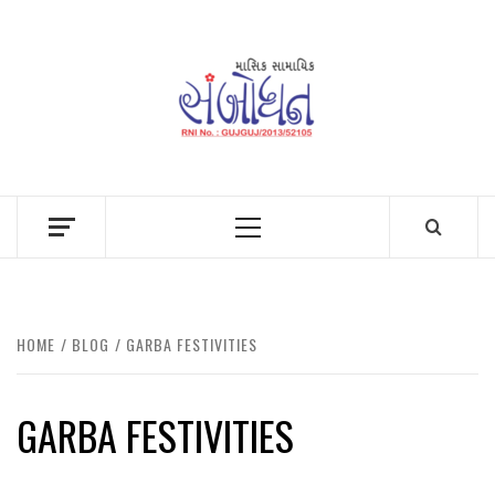
Skip
to
content
Primary
Menu
HOME
BLOG
GARBA FESTIVITIES
GARBA FESTIVITIES