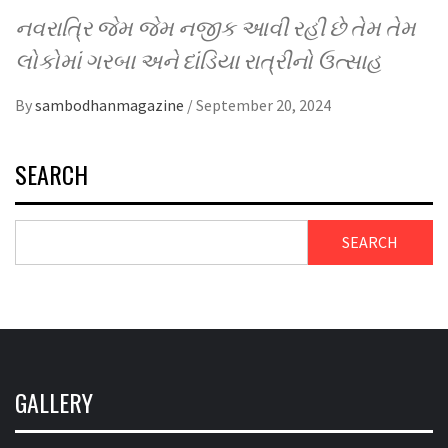
નવરાત્રિ જેમ જેમ નજીક આવી રહી છે તેમ તેમ
લોકોમાં ગરબા અને દાંડિયા રાત્રીનો ઉત્સાહ
By
sambodhanmagazine
/
September 20, 2024
SEARCH
SEARCH
GALLERY