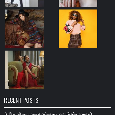
RECENT POSTS
ડો. મિતાલી નાગ (આર્ક ઇવેન્ટ્સ) દ્વારા કિશોર કુમારની