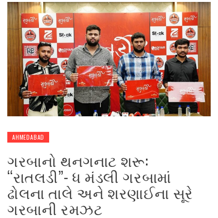
AHMEDABAD
ગરબાનો થનગનાટ શરૂ:
“રાતલડી”- ધ મંડલી ગરબામાં
ઢોલના તાલે અને શરણાઈના સૂરે
ગરબાની રમઝટ