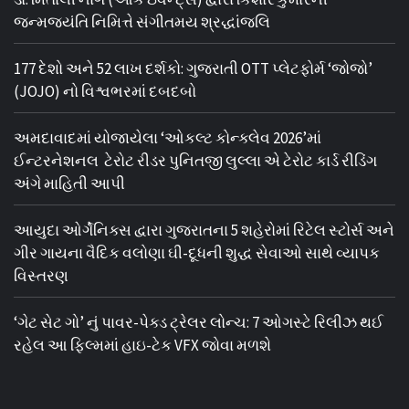
જન્મજયંતિ નિમિત્તે સંગીતમય શ્રદ્ધાંજલિ
177 દેશો અને 52 લાખ દર્શકો: ગુજરાતી OTT પ્લેટફોર્મ ‘જોજો’
(JOJO) નો વિશ્વભરમાં દબદબો
અમદાવાદમાં યોજાયેલા ‘ઓકલ્ટ કોન્ક્લેવ 2026’માં
ઈન્ટરનેશનલ ટેરોટ રીડર પુનિતજી લુલ્લા એ ટેરોટ કાર્ડ રીડિંગ
અંગે માહિતી આપી
આયુદા ઓર્ગેનિક્સ દ્વારા ગુજરાતના 5 શહેરોમાં રિટેલ સ્ટોર્સ અને
ગીર ગાયના વૈદિક વલોણા ઘી-દૂધની શુદ્ધ સેવાઓ સાથે વ્યાપક
વિસ્તરણ
‘ગેટ સેટ ગો’ નું પાવર-પેક્ડ ટ્રેલર લોન્ચ: 7 ઓગસ્ટે રિલીઝ થઈ
રહેલ આ ફિલ્મમાં હાઇ-ટેક VFX જોવા મળશે