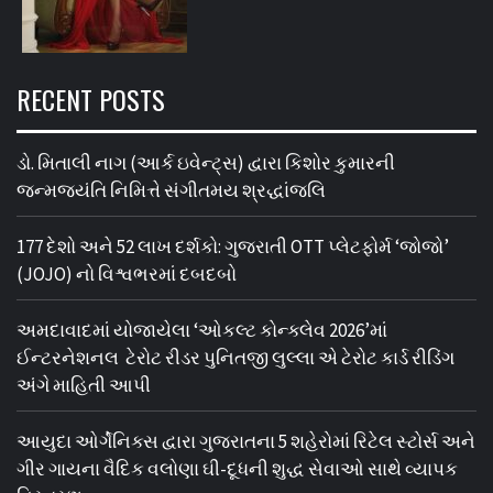
RECENT POSTS
ડો. મિતાલી નાગ (આર્ક ઇવેન્ટ્સ) દ્વારા કિશોર કુમારની
જન્મજયંતિ નિમિત્તે સંગીતમય શ્રદ્ધાંજલિ
177 દેશો અને 52 લાખ દર્શકો: ગુજરાતી OTT પ્લેટફોર્મ ‘જોજો’
(JOJO) નો વિશ્વભરમાં દબદબો
અમદાવાદમાં યોજાયેલા ‘ઓકલ્ટ કોન્ક્લેવ 2026’માં
ઈન્ટરનેશનલ ટેરોટ રીડર પુનિતજી લુલ્લા એ ટેરોટ કાર્ડ રીડિંગ
અંગે માહિતી આપી
આયુદા ઓર્ગેનિક્સ દ્વારા ગુજરાતના 5 શહેરોમાં રિટેલ સ્ટોર્સ અને
ગીર ગાયના વૈદિક વલોણા ઘી-દૂધની શુદ્ધ સેવાઓ સાથે વ્યાપક