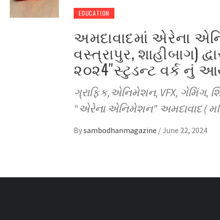
EDUCATION
અમદાવાદમાં એરેના એન
વસ્ત્રાપુર, શાહીબાગ) દ્વ
૨૦૨4″સ્ટુડન્ટ વર્ક નું
ગ્રાફિક,એનિમેશન, VFX, ગેમિંગ, શિ
“એરેના એનિમેશન” અમદાવાદ ( મણિ
By
sambodhanmagazine
/
June 22, 2024