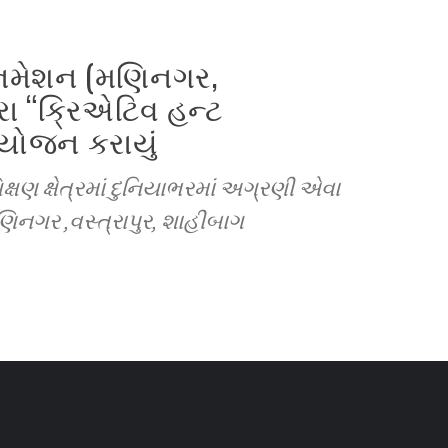
િમેશન (મણિનગર,
ારા “ક્રિએટિવ હન્ટ
 આયોજન કરાયું
ક્ષણ ક્ષેત્રમાં દુનિયાભરમાં અગ્રણી એવા
નગર ,વસ્ત્રાપુર, શાહીબાગ