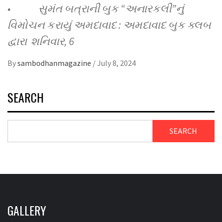
• સુમંત બત્રાની બુક “અનારકલી”નું
વિમોચન કરાયું અમદાવાદ : અમદાવાદ બુક ક્લબ
દ્વારા શનિવાર, 6
By
sambodhanmagazine
/
July 8, 2024
SEARCH
SEARCH
GALLERY