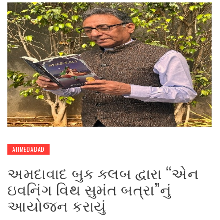
AHMEDABAD
અમદાવાદ બુક ક્લબ દ્વારા “એન
ઇવનિંગ વિથ સુમંત બત્રા”નું
આયોજન કરાયું