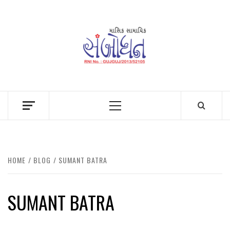
Skip
to
content
Primary
Menu
HOME
BLOG
SUMANT BATRA
SUMANT BATRA