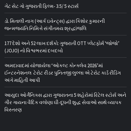
ગેટ સેટ ગો ગુજરાતી ફિલ્મ- 3.5/ 5 સ્ટાર્સ
ડો. મિતાલી નાગ (આર્ક ઇવેન્ટ્સ) દ્વારા કિશોર કુમારની
જન્મજયંતિ નિમિત્તે સંગીતમય શ્રદ્ધાંજલિ
177 દેશો અને 52 લાખ દર્શકો: ગુજરાતી OTT પ્લેટફોર્મ ‘જોજો’
(JOJO) નો વિશ્વભરમાં દબદબો
અમદાવાદમાં યોજાયેલા ‘ઓકલ્ટ કોન્ક્લેવ 2026’માં
ઈન્ટરનેશનલ ટેરોટ રીડર પુનિતજી લુલ્લા એ ટેરોટ કાર્ડ રીડિંગ
અંગે માહિતી આપી
આયુદા ઓર્ગેનિક્સ દ્વારા ગુજરાતના 5 શહેરોમાં રિટેલ સ્ટોર્સ અને
ગીર ગાયના વૈદિક વલોણા ઘી-દૂધની શુદ્ધ સેવાઓ સાથે વ્યાપક
વિસ્તરણ