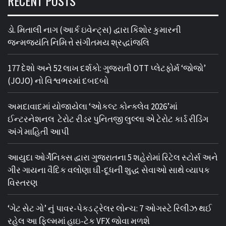
RECENT POSTS
ડો. મિતાલી નાગ (આર્ક ઇવેન્ટ્સ) દ્વારા કિશોર કુમારની
જન્મજયંતિ નિમિત્તે સંગીતમય શ્રદ્ધાંજલિ
177 દેશો અને 52 લાખ દર્શકો: ગુજરાતી OTT પ્લેટફોર્મ ‘જોજો’
(JOJO) નો વિશ્વભરમાં દબદબો
અમદાવાદમાં યોજાયેલા ‘ઓકલ્ટ કોન્ક્લેવ 2026’માં
ઈન્ટરનેશનલ ટેરોટ રીડર પુનિતજી લુલ્લા એ ટેરોટ કાર્ડ રીડિંગ
અંગે માહિતી આપી
આયુદા ઓર્ગેનિક્સ દ્વારા ગુજરાતના 5 શહેરોમાં રિટેલ સ્ટોર્સ અને
ગીર ગાયના વૈદિક વલોણા ઘી-દૂધની શુદ્ધ સેવાઓ સાથે વ્યાપક
વિસ્તરણ
‘ગેટ સેટ ગો’ નું પાવર-પેક્ડ ટ્રેલર લોન્ચ: 7 ઓગસ્ટે રિલીઝ થઈ
રહેલ આ ફિલ્મમાં હાઇ-ટેક VFX જોવા મળશે