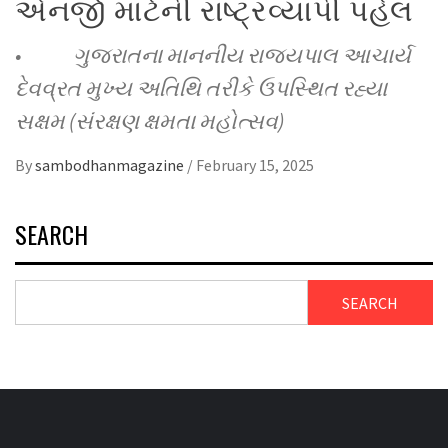
એનર્જી માટેની રાષ્ટ્રવ્યાપી પહેલ
• ગુજરાતના માનનીય રાજ્યપાલ આચાર્ય
દેવવ્રત મુખ્ય અતિથિ તરીકે ઉપસ્થિત રહ્યા
સક્ષમ (સંરક્ષણ ક્ષમતા મહોત્સવ)
By
sambodhanmagazine
/
February 15, 2025
SEARCH
SEARCH