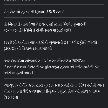
ગેટ સેટ ગો ગુજરાતી ફિલ્મ- 3.5/ 5 સ્ટાર્સ
ડો. મિતાલી નાગ (આર્ક ઇવેન્ટ્સ) દ્વારા કિશોર કુમારની
જન્મજયંતિ નિમિત્તે સંગીતમય શ્રદ્ધાંજલિ
177 દેશો અને 52 લાખ દર્શકો: ગુજરાતી OTT પ્લેટફોર્મ ‘જોજો’
(JOJO) નો વિશ્વભરમાં દબદબો
અમદાવાદમાં યોજાયેલા ‘ઓકલ્ટ કોન્ક્લેવ 2026’માં
ઈન્ટરનેશનલ ટેરોટ રીડર પુનિતજી લુલ્લા એ ટેરોટ કાર્ડ રીડિંગ
અંગે માહિતી આપી
આયુદા ઓર્ગેનિક્સ દ્વારા ગુજરાતના 5 શહેરોમાં રિટેલ સ્ટોર્સ અને
ગીર ગાયના વૈદિક વલોણા ઘી-દૂધની શુદ્ધ સેવાઓ સાથે વ્યાપક
વિસ્તરણ