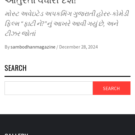
મોસ્ટ અવેઇટેડ અપકમિંગ ગુજરાતી હોરર-કોમેડી
ફિલ્મ “ફાટી ને?”નું આખરે આવી ગયું છે, અને
ટીઝર જોતાં
By
sambodhanmagazine
/
December 28, 2024
SEARCH
SEARCH