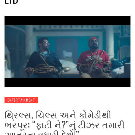
ENTERTAINMENT
થ્રિલ્સ, ચિલ્સ અને કોમેડીથી
ભરપૂર: “ફાટી ને?”નું ટીઝર તમારી
આતુરતા વધારી દેશે!”