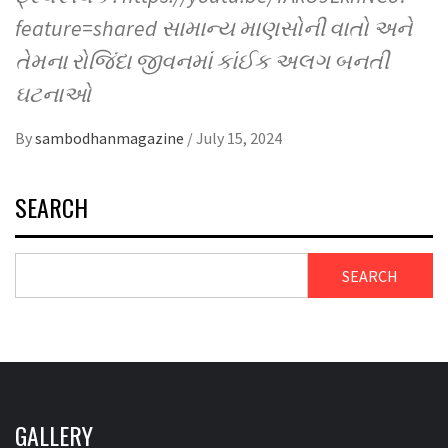
feature=shared સામાન્ય માણસોની વાતો અને
તેમના રોજિંદા જીવનમાં કાંઈક અલગ બનતી
ઘટનાઓ
By
sambodhanmagazine
/
July 15, 2024
SEARCH
SEARCH
GALLERY