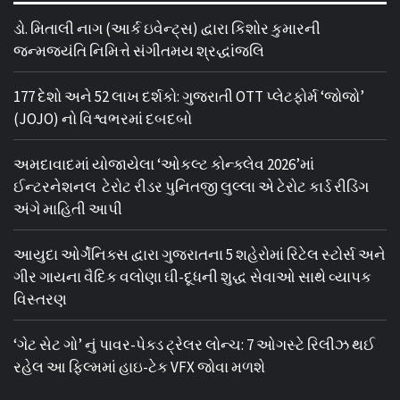
ડો. મિતાલી નાગ (આર્ક ઇવેન્ટ્સ) દ્વારા કિશોર કુમારની
જન્મજયંતિ નિમિત્તે સંગીતમય શ્રદ્ધાંજલિ
177 દેશો અને 52 લાખ દર્શકો: ગુજરાતી OTT પ્લેટફોર્મ ‘જોજો’
(JOJO) નો વિશ્વભરમાં દબદબો
અમદાવાદમાં યોજાયેલા ‘ઓકલ્ટ કોન્ક્લેવ 2026’માં
ઈન્ટરનેશનલ ટેરોટ રીડર પુનિતજી લુલ્લા એ ટેરોટ કાર્ડ રીડિંગ
અંગે માહિતી આપી
આયુદા ઓર્ગેનિક્સ દ્વારા ગુજરાતના 5 શહેરોમાં રિટેલ સ્ટોર્સ અને
ગીર ગાયના વૈદિક વલોણા ઘી-દૂધની શુદ્ધ સેવાઓ સાથે વ્યાપક
વિસ્તરણ
‘ગેટ સેટ ગો’ નું પાવર-પેક્ડ ટ્રેલર લોન્ચ: 7 ઓગસ્ટે રિલીઝ થઈ
રહેલ આ ફિલ્મમાં હાઇ-ટેક VFX જોવા મળશે