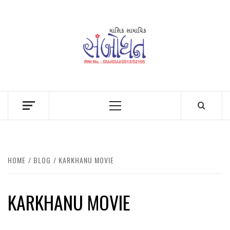
Skip
to
content
Primary
Menu
HOME
BLOG
KARKHANU MOVIE
KARKHANU MOVIE