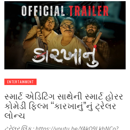
ENTERTAINMENT
સ્માર્ટ એડિટિંગ સાથેની સ્માર્ટ હોરર
કોમેડી ફિલ્મ “કારખાનું”નું ટ્રેલર
લોન્ચ
ટ્રેલર લિંક : https://youtu.be/YAkO9LkhNCo?