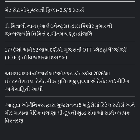
ગેટ સેટ ગો ગુજરાતી ફિલ્મ- 3.5/ 5 સ્ટાર્સ
ડો. મિતાલી નાગ (આર્ક ઇવેન્ટ્સ) દ્વારા કિશોર કુમારની
જન્મજયંતિ નિમિત્તે સંગીતમય શ્રદ્ધાંજલિ
177 દેશો અને 52 લાખ દર્શકો: ગુજરાતી OTT પ્લેટફોર્મ ‘જોજો’
(JOJO) નો વિશ્વભરમાં દબદબો
અમદાવાદમાં યોજાયેલા ‘ઓકલ્ટ કોન્ક્લેવ 2026’માં
ઈન્ટરનેશનલ ટેરોટ રીડર પુનિતજી લુલ્લા એ ટેરોટ કાર્ડ રીડિંગ
અંગે માહિતી આપી
આયુદા ઓર્ગેનિક્સ દ્વારા ગુજરાતના 5 શહેરોમાં રિટેલ સ્ટોર્સ અને
ગીર ગાયના વૈદિક વલોણા ઘી-દૂધની શુદ્ધ સેવાઓ સાથે વ્યાપક
વિસ્તરણ