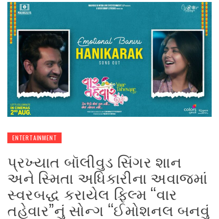
ENTERTAINMENT
પ્રખ્યાત બૉલીવુડ સિંગર શાન
અને સ્મિતા અધિકારીના અવાજમાં
સ્વરબદ્ધ કરાયેલ ફિલ્મ “વાર
તહેવાર”નું સોન્ગ “ઈમોશનલ બનવું