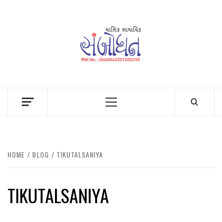
Skip
to
content
Primary
Menu
HOME
BLOG
TIKUTALSANIYA
TIKUTALSANIYA