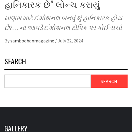
હાનિકારક છે” લોન્ચ કરાયું
માણસ માટે ઈમોશનલ બનવું શું હાનિકારક હોય
છે?… ના આપડે ઈમોશનલ ટોપિક પર કોઈ ચર્ચા
By
sambodhanmagazine
/
July 22, 2024
SEARCH
SEARCH
GALLERY