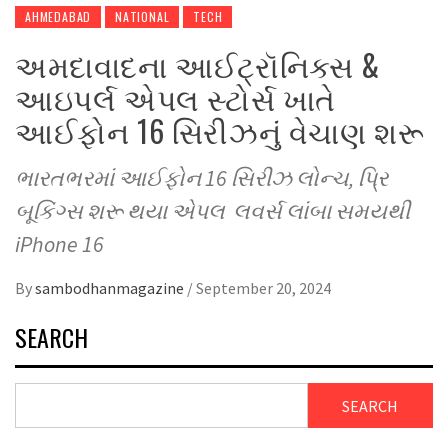
AHMEDABAD
NATIONAL
TECH
અમદાવાદના આઈટ્રૉનિક્સ &
આઇપર્લ એપલ સ્ટોર્સ ખાતે
આઈફોન 16 સિરીઝનું વેચાણ શરૂ
ભારતભરમાં આઈફોન 16 સિરીઝ લોન્ચ, પ્રિ
બૂકિંગ્સ શરૂ થયા એપલ લવર્સ લાંબા સમયથી
iPhone 16
By
sambodhanmagazine
/
September 20, 2024
SEARCH
SEARCH