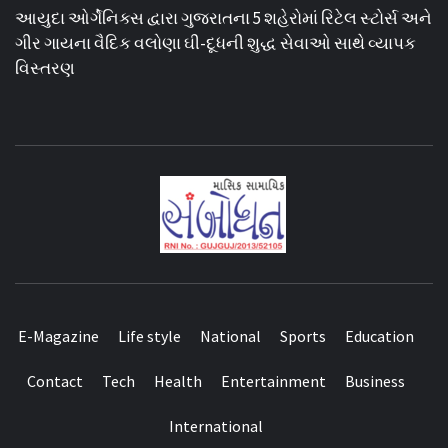
આયુદા ઓર્ગેનિક્સ દ્વારા ગુજરાતના 5 શહેરોમાં રિટેલ સ્ટોર્સ અને
ગીર ગાયના વૈદિક વલોણા ઘી-દૂધની શુદ્ધ સેવાઓ સાથે વ્યાપક
વિસ્તરણ
E-Magazine
Life style
National
Sports
Education
Contact
Tech
Health
Entertainment
Business
International