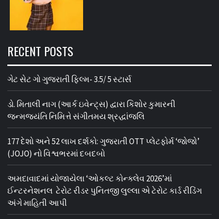
RECENT POSTS
ગેટ સેટ ગો ગુજરાતી ફિલ્મ- 3.5/ 5 સ્ટાર્સ
ડો. મિતાલી નાગ (આર્ક ઇવેન્ટ્સ) દ્વારા કિશોર કુમારની
જન્મજયંતિ નિમિત્તે સંગીતમય શ્રદ્ધાંજલિ
177 દેશો અને 52 લાખ દર્શકો: ગુજરાતી OTT પ્લેટફોર્મ ‘જોજો’
(JOJO) નો વિશ્વભરમાં દબદબો
અમદાવાદમાં યોજાયેલા ‘ઓકલ્ટ કોન્ક્લેવ 2026’માં
ઈન્ટરનેશનલ ટેરોટ રીડર પુનિતજી લુલ્લા એ ટેરોટ કાર્ડ રીડિંગ
અંગે માહિતી આપી