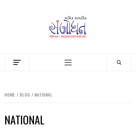
Skip
to
content
Primary
Menu
HOME
BLOG
NATIONAL
NATIONAL