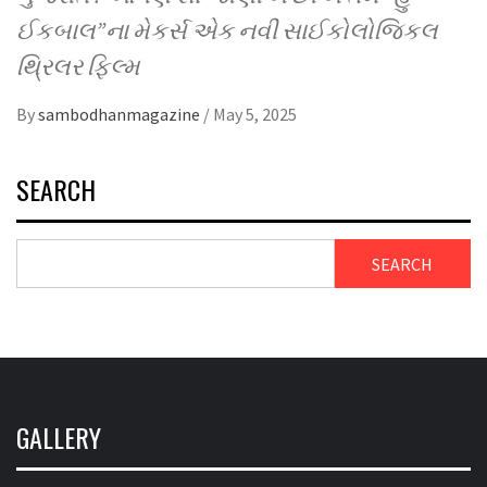
ઈકબાલ”ના મેકર્સ એક નવી સાઈકોલોજિકલ
થ્રિલર ફિલ્મ
By
sambodhanmagazine
/
May 5, 2025
SEARCH
SEARCH
GALLERY