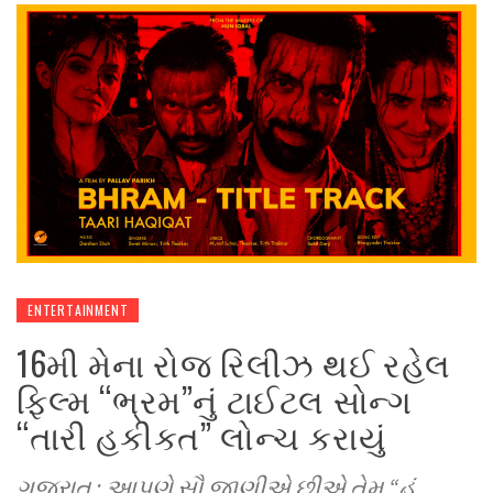
ENTERTAINMENT
16મી મેના રોજ રિલીઝ થઈ રહેલ
ફિલ્મ “ભ્રમ”નું ટાઈટલ સોન્ગ
“તારી હકીકત” લોન્ચ કરાયું
ગુજરાત : આપણે સૌ જાણીએ છીએ તેમ “હું