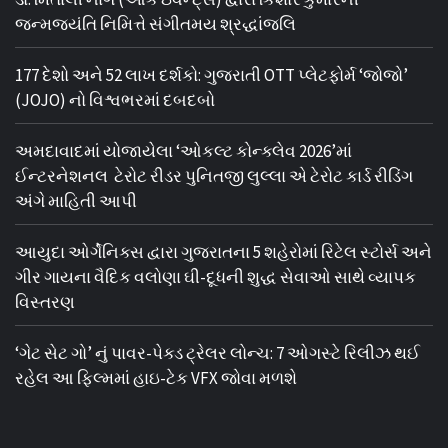
જન્મજયંતિ નિમિત્તે સંગીતમય શ્રદ્ધાંજલિ
177 દેશો અને 52 લાખ દર્શકો: ગુજરાતી OTT પ્લેટફોર્મ ‘જોજો’
(JOJO) નો વિશ્વભરમાં દબદબો
અમદાવાદમાં યોજાયેલા ‘ઓકલ્ટ કોન્ક્લેવ 2026’માં
ઈન્ટરનેશનલ ટેરોટ રીડર પુનિતજી લુલ્લા એ ટેરોટ કાર્ડ રીડિંગ
અંગે માહિતી આપી
આયુદા ઓર્ગેનિક્સ દ્વારા ગુજરાતના 5 શહેરોમાં રિટેલ સ્ટોર્સ અને
ગીર ગાયના વૈદિક વલોણા ઘી-દૂધની શુદ્ધ સેવાઓ સાથે વ્યાપક
વિસ્તરણ
‘ગેટ સેટ ગો’ નું પાવર-પેક્ડ ટ્રેલર લોન્ચ: 7 ઓગસ્ટે રિલીઝ થઈ
રહેલ આ ફિલ્મમાં હાઇ-ટેક VFX જોવા મળશે