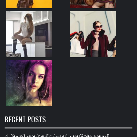
RECENT POSTS
ડો. મિતાલી નાગ (આર્ક ઇવેન્ટ્સ) દ્વારા કિશોર કુમારની