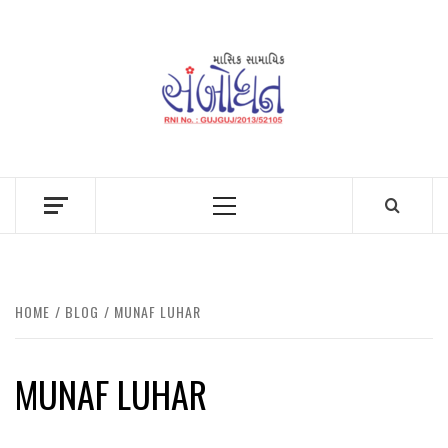
Skip
to
content
Primary
Menu
HOME
BLOG
MUNAF LUHAR
MUNAF LUHAR