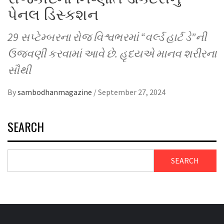
પેનલ ડિસ્કશન
29 સપ્ટેમ્બરના રોજ વિશ્વભરમાં “વર્લ્ડ હાર્ટ ડે”ની
ઉજવણી કરવામાં આવે છે. હૃદયએ માનવ શરીરના
સૌથી
By
sambodhanmagazine
/
September 27, 2024
SEARCH
SEARCH