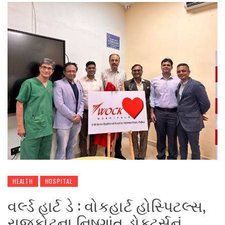
HEALTH
HOSPITAL
વર્લ્ડ હાર્ટ ડે : વોકહાર્ટ હોસ્પિટલ્સ,
રાજકોટના નિષ્ણાંત ડોક્ટર્સનું