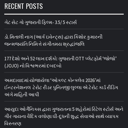
RECENT POSTS
ગેટ સેટ ગો ગુજરાતી ફિલ્મ- 3.5/ 5 સ્ટાર્સ
ડો. મિતાલી નાગ (આર્ક ઇવેન્ટ્સ) દ્વારા કિશોર કુમારની
જન્મજયંતિ નિમિત્તે સંગીતમય શ્રદ્ધાંજલિ
177 દેશો અને 52 લાખ દર્શકો: ગુજરાતી OTT પ્લેટફોર્મ ‘જોજો’
(JOJO) નો વિશ્વભરમાં દબદબો
અમદાવાદમાં યોજાયેલા ‘ઓકલ્ટ કોન્ક્લેવ 2026’માં
ઈન્ટરનેશનલ ટેરોટ રીડર પુનિતજી લુલ્લા એ ટેરોટ કાર્ડ રીડિંગ
અંગે માહિતી આપી
આયુદા ઓર્ગેનિક્સ દ્વારા ગુજરાતના 5 શહેરોમાં રિટેલ સ્ટોર્સ અને
ગીર ગાયના વૈદિક વલોણા ઘી-દૂધની શુદ્ધ સેવાઓ સાથે વ્યાપક
વિસ્તરણ