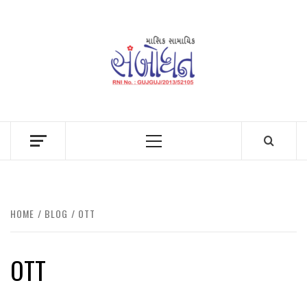
Skip
to
content
Primary
Menu
HOME
BLOG
OTT
OTT