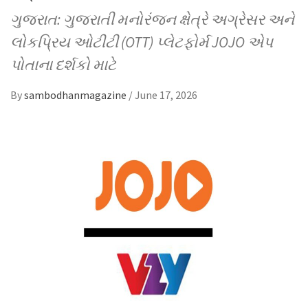
ગુજરાત: ગુજરાતી મનોરંજન ક્ષેત્રે અગ્રેસર અને
લોકપ્રિય ઓટીટી (OTT) પ્લેટફોર્મ JOJO એપ
પોતાના દર્શકો માટે
By
sambodhanmagazine
/
June 17, 2026