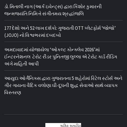
ડો. મિતાલી નાગ (આર્ક ઇવેન્ટ્સ) દ્વારા કિશોર કુમારની
જન્મજયંતિ નિમિત્તે સંગીતમય શ્રદ્ધાંજલિ
177 દેશો અને 52 લાખ દર્શકો: ગુજરાતી OTT પ્લેટફોર્મ ‘જોજો’
(JOJO) નો વિશ્વભરમાં દબદબો
અમદાવાદમાં યોજાયેલા ‘ઓકલ્ટ કોન્ક્લેવ 2026’માં
ઈન્ટરનેશનલ ટેરોટ રીડર પુનિતજી લુલ્લા એ ટેરોટ કાર્ડ રીડિંગ
અંગે માહિતી આપી
આયુદા ઓર્ગેનિક્સ દ્વારા ગુજરાતના 5 શહેરોમાં રિટેલ સ્ટોર્સ અને
ગીર ગાયના વૈદિક વલોણા ઘી-દૂધની શુદ્ધ સેવાઓ સાથે વ્યાપક
વિસ્તરણ