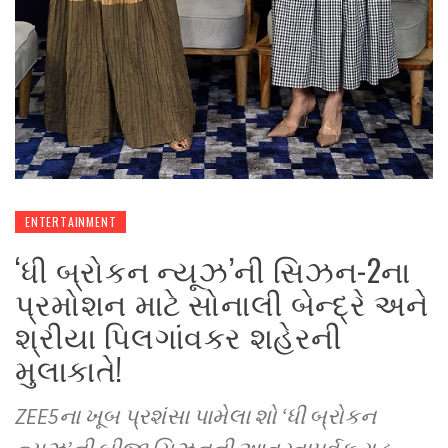
ENTERTAINMENT
‘ધી બ્રોકન ન્યૂઝ’ની સિઝન-2ના
પ્રમોશન માટે સોનાલી બેન્દ્રે અને
શ્રીયા પિલગાંવકર શહેરની
મુલાકાતે!
ZEE5ના ખૂબ પ્રશંસા પામેલા શો ‘ધી બ્રોકન