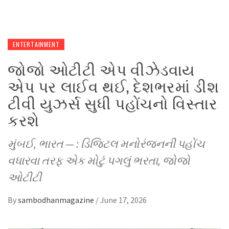
ENTERTAINMENT
જોજો ઓટીટી એપ વીઝેડવાય
એપ પર લાઈવ થઈ, દેશભરમાં ડીશ
ટીવી યુઝર્સ સુધી પહોંચનો વિસ્તાર
કરશે
મુંબઈ, ભારત — : ડિજિટલ મનોરંજનની પહોંચ
વધારવા તરફ એક મોટું પગલું ભરતા, જોજો
ઓટીટી
By
sambodhanmagazine
/
June 17, 2026