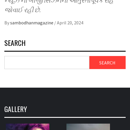
ન્યૂઝ’ની બીજી સિઝનની આતુરતાપૂર્વક રાહ
જોવાઈ રહી છે.
By
sambodhanmagazine
/
April 20, 2024
SEARCH
SEARCH
GALLERY