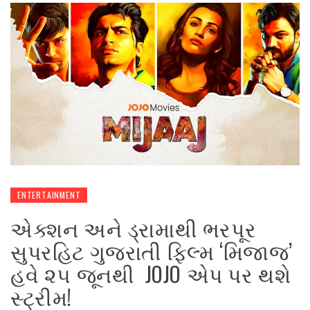
ENTERTAINMENT
એક્શન અને ડ્રામાથી ભરપૂર
સુપરહિટ ગુજરાતી ફિલ્મ ‘મિજાજ’
હવે ૨૫ જૂનથી JOJO એપ પર થશે
સ્ટ્રીમ!