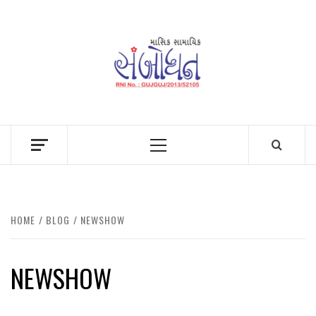
Skip
to
content
Primary
Menu
HOME
BLOG
NEWSHOW
NEWSHOW