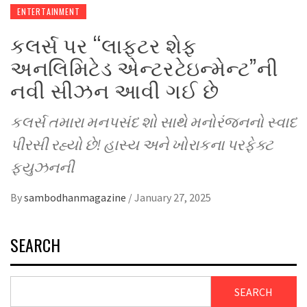
ENTERTAINMENT
કલર્સ પર “લાફ્ટર શેફ
અનલિમિટેડ એન્ટરટેઇન્મેન્ટ”ની
નવી સીઝન આવી ગઈ છે
કલર્સ તમારા મનપસંદ શો સાથે મનોરંજનનો સ્વાદ
પીરસી રહ્યો છે! હાસ્ય અને ખોરાકના પરફેક્ટ
ફ્યુઝનની
By
sambodhanmagazine
/
January 27, 2025
SEARCH
SEARCH