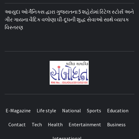
આયુદા ઓર્ગેનિક્સ દ્વારા ગુજરાતના 5 શહેરોમાં રિટેલ સ્ટોર્સ અને
ગીર ગાયના વૈદિક વલોણા ઘી-દૂધની શુદ્ધ સેવાઓ સાથે વ્યાપક
વિસ્તરણ
E-Magazine
Life style
National
Sports
Education
Contact
Tech
Health
Entertainment
Business
International