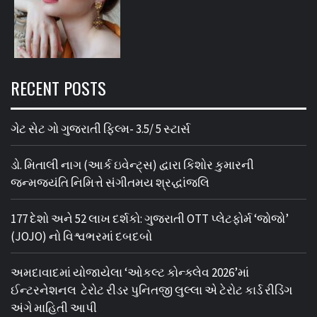
RECENT POSTS
ગેટ સેટ ગો ગુજરાતી ફિલ્મ- 3.5/ 5 સ્ટાર્સ
ડો. મિતાલી નાગ (આર્ક ઇવેન્ટ્સ) દ્વારા કિશોર કુમારની
જન્મજયંતિ નિમિત્તે સંગીતમય શ્રદ્ધાંજલિ
177 દેશો અને 52 લાખ દર્શકો: ગુજરાતી OTT પ્લેટફોર્મ ‘જોજો’
(JOJO) નો વિશ્વભરમાં દબદબો
અમદાવાદમાં યોજાયેલા ‘ઓકલ્ટ કોન્ક્લેવ 2026’માં
ઈન્ટરનેશનલ ટેરોટ રીડર પુનિતજી લુલ્લા એ ટેરોટ કાર્ડ રીડિંગ
અંગે માહિતી આપી