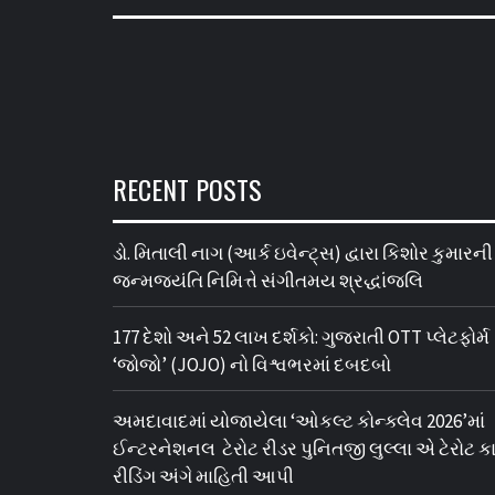
RECENT POSTS
ડો. મિતાલી નાગ (આર્ક ઇવેન્ટ્સ) દ્વારા કિશોર કુમારની
જન્મજયંતિ નિમિત્તે સંગીતમય શ્રદ્ધાંજલિ
177 દેશો અને 52 લાખ દર્શકો: ગુજરાતી OTT પ્લેટફોર્મ
‘જોજો’ (JOJO) નો વિશ્વભરમાં દબદબો
અમદાવાદમાં યોજાયેલા ‘ઓકલ્ટ કોન્ક્લેવ 2026’માં
ઈન્ટરનેશનલ ટેરોટ રીડર પુનિતજી લુલ્લા એ ટેરોટ કાર
રીડિંગ અંગે માહિતી આપી