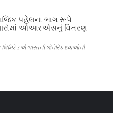
સામાજિક પહેલના ભાગ રૂપે
્તારોમાં ઓઆરએસનું વિતરણ
ઇવેટ લિમિટેડ એ ભારતની જેનેરિક દવાઓની