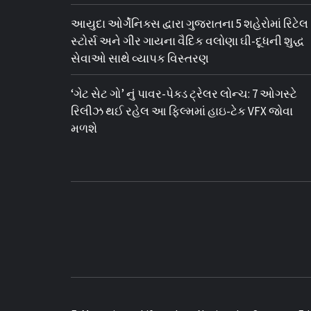
આયુદા ઓર્ગેનિક્સ દ્વારા ગુજરાતના 5 શહેરોમાં રિટેલ
સ્ટોર્સ અને ગીર ગાયના વૈદિક વલોણા ઘી-દૂધની શુદ્ધ
સેવાઓ સાથે વ્યાપક વિસ્તરણ
‘ગેટ સેટ ગો’ નું પાવર-પેક્ડ ટ્રેલર લોન્ચ: 7 ઓગસ્ટે
રિલીઝ થઈ રહેલ આ ફિલ્મમાં હાઇ-ટેક VFX જોવા
મળશે