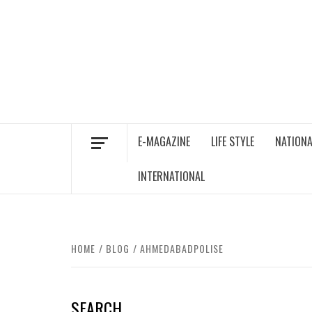
Skip
to
content
E-MAGAZINE
LIFE STYLE
NATIONA
INTERNATIONAL
HOME
BLOG
AHMEDABADPOLISE
SEARCH