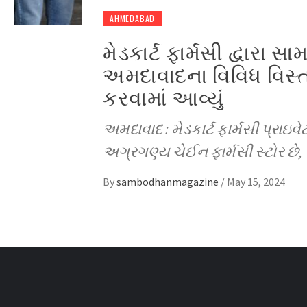
AHMEDABAD
મેડકાર્ટ ફાર્મસી દ્વારા 
અમદાવાદના વિવિધ વિસ
કરવામાં આવ્યું
અમદાવાદ : મેડકાર્ટ ફાર્મસી પ્રા
અગ્રગણ્ય ચેઈન ફાર્મસી સ્ટોર છે,
By
sambodhanmagazine
/
May 15, 2024