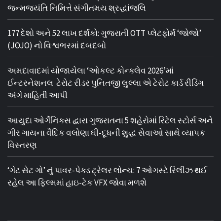
જન્મજયંતિ નિમિત્તે સંગીતમય શ્રદ્ધાંજલિ
177 દેશો અને 52 લાખ દર્શકો: ગુજરાતી OTT પ્લેટફોર્મ ‘જોજો’
(JOJO) નો વિશ્વભરમાં દબદબો
અમદાવાદમાં યોજાયેલા ‘ઓકલ્ટ કોન્ક્લેવ 2026’માં
ઈન્ટરનેશનલ ટેરોટ રીડર પુનિતજી લુલ્લા એ ટેરોટ કાર્ડ રીડિંગ
અંગે માહિતી આપી
આયુદા ઓર્ગેનિક્સ દ્વારા ગુજરાતના 5 શહેરોમાં રિટેલ સ્ટોર્સ અને
ગીર ગાયના વૈદિક વલોણા ઘી-દૂધની શુદ્ધ સેવાઓ સાથે વ્યાપક
વિસ્તરણ
‘ગેટ સેટ ગો’ નું પાવર-પેક્ડ ટ્રેલર લોન્ચ: 7 ઓગસ્ટે રિલીઝ થઈ
રહેલ આ ફિલ્મમાં હાઇ-ટેક VFX જોવા મળશે