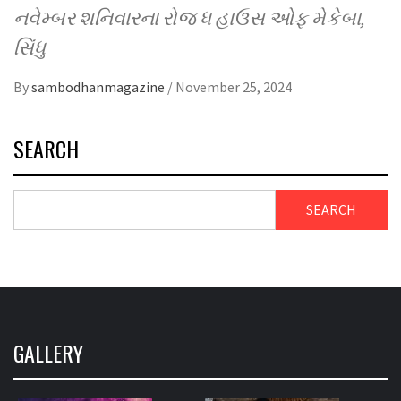
નવેમ્બર શનિવારના રોજ ધ હાઉસ ઓફ મેકેબા,
સિંધુ
By
sambodhanmagazine
/
November 25, 2024
SEARCH
SEARCH
GALLERY