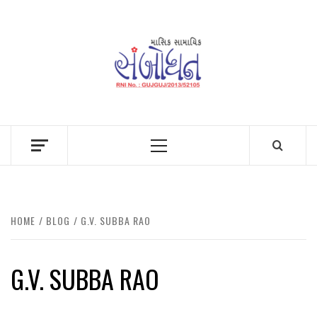
Skip
to
content
Primary
Menu
HOME
BLOG
G.V. SUBBA RAO
G.V. SUBBA RAO