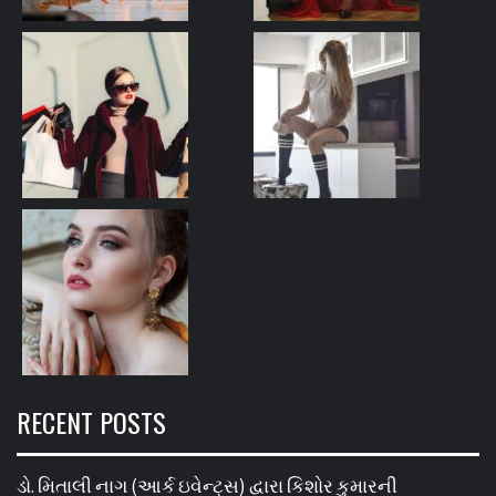
RECENT POSTS
ડો. મિતાલી નાગ (આર્ક ઇવેન્ટ્સ) દ્વારા કિશોર કુમારની