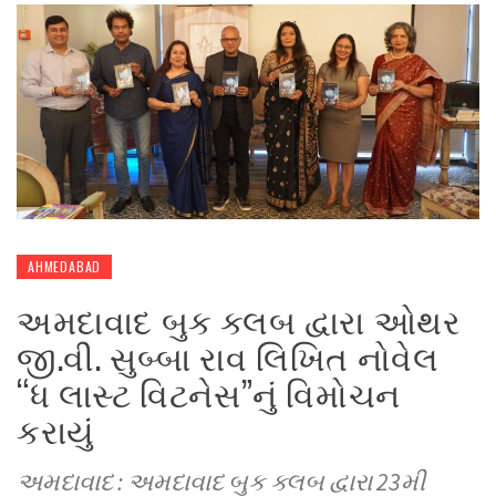
AHMEDABAD
અમદાવાદ બુક ક્લબ દ્વારા ઓથર
જી.વી. સુબ્બા રાવ લિખિત નોવેલ
“ધ લાસ્ટ વિટનેસ”નું વિમોચન
કરાયું
અમદાવાદ : અમદાવાદ બુક ક્લબ દ્વારા 23મી