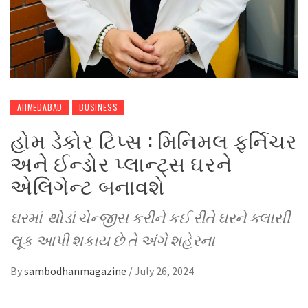
AHMEDABAD
BUSINESS
હોમ ડેકોર ટિપ્સ : મિનિમલ ફર્નિચર
અને ઈન્ડોર પ્લાન્ટ્સ ઘરને
એલિગેન્ટ બનાવશે
ઘરમાં થોડાં ચેન્જીસ કરીને કઈ રીતે ઘરને ક્લાસી
લૂક આપી શકાય છે તે અંગે શહેરના
By
sambodhanmagazine
/
July 26, 2024