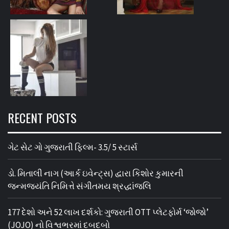
RECENT POSTS
ગેટ સેટ ગો ગુજરાતી ફિલ્મ- 3.5/ 5 સ્ટાર્સ
ડો. મિતાલી નાગ (આર્ક ઇવેન્ટ્સ) દ્વારા કિશોર કુમારની
જન્મજયંતિ નિમિત્તે સંગીતમય શ્રદ્ધાંજલિ
177 દેશો અને 52 લાખ દર્શકો: ગુજરાતી OTT પ્લેટફોર્મ ‘જોજો’
(JOJO) નો વિશ્વભરમાં દબદબો