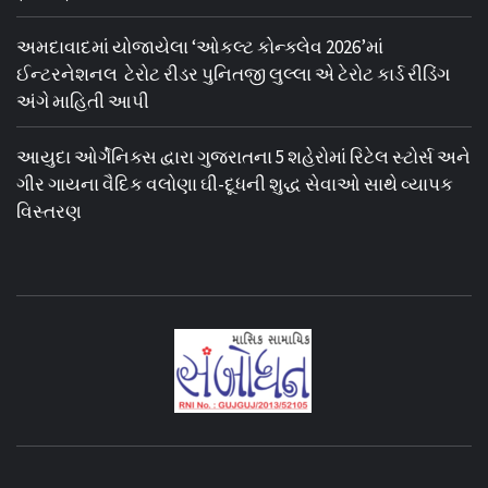
અમદાવાદમાં યોજાયેલા ‘ઓકલ્ટ કોન્ક્લેવ 2026’માં
ઈન્ટરનેશનલ ટેરોટ રીડર પુનિતજી લુલ્લા એ ટેરોટ કાર્ડ રીડિંગ
અંગે માહિતી આપી
આયુદા ઓર્ગેનિક્સ દ્વારા ગુજરાતના 5 શહેરોમાં રિટેલ સ્ટોર્સ અને
ગીર ગાયના વૈદિક વલોણા ઘી-દૂધની શુદ્ધ સેવાઓ સાથે વ્યાપક
વિસ્તરણ