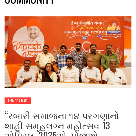
AHMEDABAD
“રબારી સમાજના ૧૪ પરગણાનો
શાહી સમૂહલગ્ન મહોત્સવ 13
એપ્રિલ, 2025એ યોજાશે