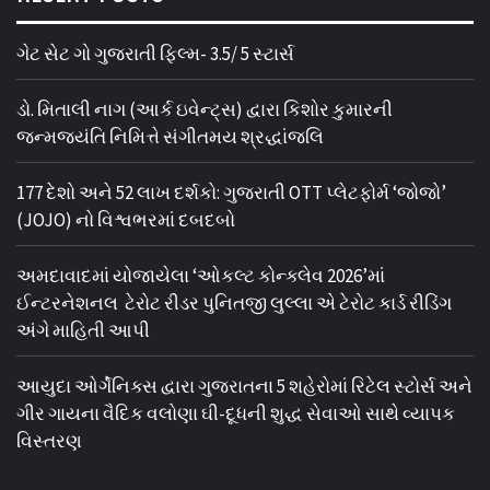
ગેટ સેટ ગો ગુજરાતી ફિલ્મ- 3.5/ 5 સ્ટાર્સ
ડો. મિતાલી નાગ (આર્ક ઇવેન્ટ્સ) દ્વારા કિશોર કુમારની
જન્મજયંતિ નિમિત્તે સંગીતમય શ્રદ્ધાંજલિ
177 દેશો અને 52 લાખ દર્શકો: ગુજરાતી OTT પ્લેટફોર્મ ‘જોજો’
(JOJO) નો વિશ્વભરમાં દબદબો
અમદાવાદમાં યોજાયેલા ‘ઓકલ્ટ કોન્ક્લેવ 2026’માં
ઈન્ટરનેશનલ ટેરોટ રીડર પુનિતજી લુલ્લા એ ટેરોટ કાર્ડ રીડિંગ
અંગે માહિતી આપી
આયુદા ઓર્ગેનિક્સ દ્વારા ગુજરાતના 5 શહેરોમાં રિટેલ સ્ટોર્સ અને
ગીર ગાયના વૈદિક વલોણા ઘી-દૂધની શુદ્ધ સેવાઓ સાથે વ્યાપક
વિસ્તરણ