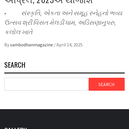
• સંસ્કૃતિ, એકતા અને સમૂહ સ્નેહનો ભવ્ય
ઉત્સવ શ્રી વિસત મેલડી ધામ, અડિસણાનુપરુ,
કલોલ ખાતે
By
sambodhanmagazine
/
April 14, 2025
SEARCH
SEARCH