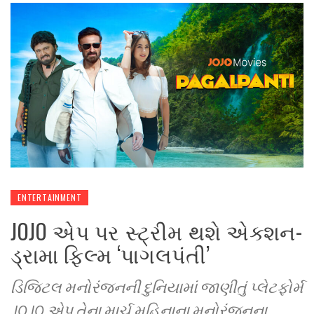
ENTERTAINMENT
JOJO એપ પર સ્ટ્રીમ થશે એક્શન-
ડ્રામા ફિલ્મ ‘પાગલપંતી’
ડિજિટલ મનોરંજનની દુનિયામાં જાણીતું પ્લેટફોર્મ
JOJO એપ તેના માર્ચ મહિનાના મનોરંજનના