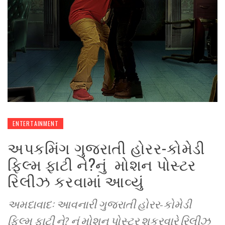
ENTERTAINMENT
અપકમિંગ ગુજરાતી હોરર-કોમેડી
ફિલ્મ ફાટી ને?નું મોશન પોસ્ટર
રિલીઝ કરવામાં આવ્યું
અમદાવાદઃ આવનારી ગુજરાતી હોરર-કોમેડી
ફિલ્મ ફાટી ને? નું મોશન પોસ્ટર શુક્રવારે રિલીઝ