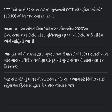
177 દેશો અને 52 લાખ દર્શકો: ગુજરાતી OTT પ્લેટફોર્મ ‘જોજો’
(JOJO) નો વિશ્વભરમાં દબદબો
અમદાવાદમાં યોજાયેલા ‘ઓકલ્ટ કોન્ક્લેવ 2026’માં
ઈન્ટરનેશનલ ટેરોટ રીડર પુનિતજી લુલ્લા એ ટેરોટ કાર્ડ રીડિંગ
અંગે માહિતી આપી
આયુદા ઓર્ગેનિક્સ દ્વારા ગુજરાતના 5 શહેરોમાં રિટેલ સ્ટોર્સ અને
ગીર ગાયના વૈદિક વલોણા ઘી-દૂધની શુદ્ધ સેવાઓ સાથે વ્યાપક
વિસ્તરણ
‘ગેટ સેટ ગો’ નું પાવર-પેક્ડ ટ્રેલર લોન્ચ: 7 ઓગસ્ટે રિલીઝ થઈ
રહેલ આ ફિલ્મમાં હાઇ-ટેક VFX જોવા મળશે