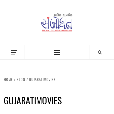
Skip
to
content
Primary
Menu
HOME
BLOG
GUJARATIMOVIES
GUJARATIMOVIES