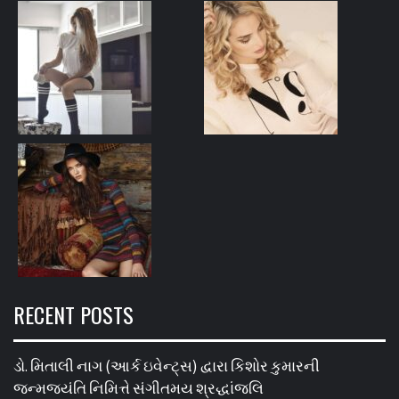
RECENT POSTS
ડો. મિતાલી નાગ (આર્ક ઇવેન્ટ્સ) દ્વારા કિશોર કુમારની
જન્મજયંતિ નિમિત્તે સંગીતમય શ્રદ્ધાંજલિ