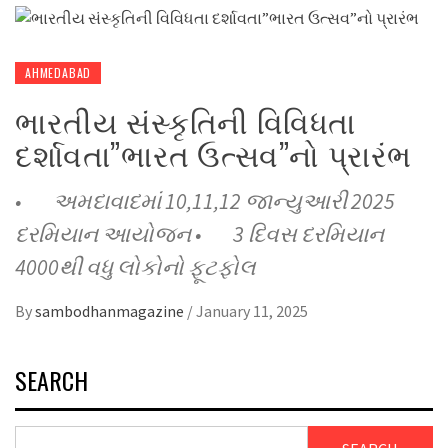
AHMEDABAD
ભારતીય સંસ્કૃતિની વિવિધતા
દર્શાવતા”ભારત ઉત્સવ”નો પ્રારંભ
• અમદાવાદમાં 10,11,12 જાન્યુઆરી 2025
દરમિયાન આયોજન • 3 દિવસ દરમિયાન
4000થી વધુ લોકોનો ફૂટફોલ
By
sambodhanmagazine
/
January 11, 2025
SEARCH