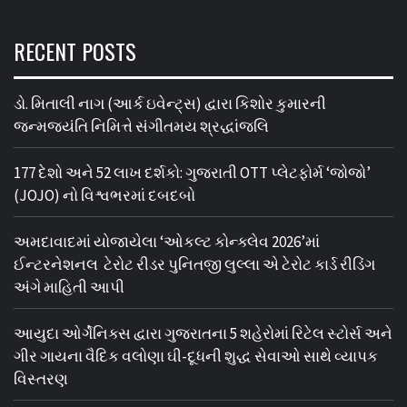
RECENT POSTS
ડો. મિતાલી નાગ (આર્ક ઇવેન્ટ્સ) દ્વારા કિશોર કુમારની
જન્મજયંતિ નિમિત્તે સંગીતમય શ્રદ્ધાંજલિ
177 દેશો અને 52 લાખ દર્શકો: ગુજરાતી OTT પ્લેટફોર્મ ‘જોજો’
(JOJO) નો વિશ્વભરમાં દબદબો
અમદાવાદમાં યોજાયેલા ‘ઓકલ્ટ કોન્ક્લેવ 2026’માં
ઈન્ટરનેશનલ ટેરોટ રીડર પુનિતજી લુલ્લા એ ટેરોટ કાર્ડ રીડિંગ
અંગે માહિતી આપી
આયુદા ઓર્ગેનિક્સ દ્વારા ગુજરાતના 5 શહેરોમાં રિટેલ સ્ટોર્સ અને
ગીર ગાયના વૈદિક વલોણા ઘી-દૂધની શુદ્ધ સેવાઓ સાથે વ્યાપક
વિસ્તરણ