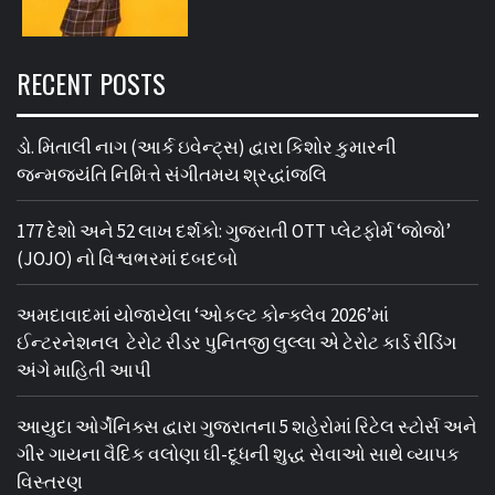
RECENT POSTS
ડો. મિતાલી નાગ (આર્ક ઇવેન્ટ્સ) દ્વારા કિશોર કુમારની
જન્મજયંતિ નિમિત્તે સંગીતમય શ્રદ્ધાંજલિ
177 દેશો અને 52 લાખ દર્શકો: ગુજરાતી OTT પ્લેટફોર્મ ‘જોજો’
(JOJO) નો વિશ્વભરમાં દબદબો
અમદાવાદમાં યોજાયેલા ‘ઓકલ્ટ કોન્ક્લેવ 2026’માં
ઈન્ટરનેશનલ ટેરોટ રીડર પુનિતજી લુલ્લા એ ટેરોટ કાર્ડ રીડિંગ
અંગે માહિતી આપી
આયુદા ઓર્ગેનિક્સ દ્વારા ગુજરાતના 5 શહેરોમાં રિટેલ સ્ટોર્સ અને
ગીર ગાયના વૈદિક વલોણા ઘી-દૂધની શુદ્ધ સેવાઓ સાથે વ્યાપક
વિસ્તરણ