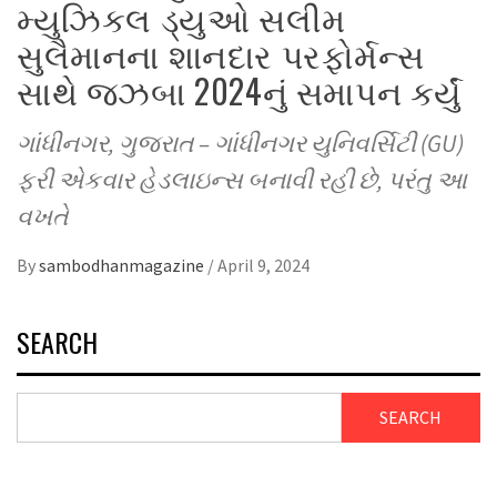
મ્યુઝિકલ ડ્યુઓ સલીમ
સુલૈમાનના શાનદાર પરફોર્મન્સ
સાથે જઝબા 2024નું સમાપન કર્યું
ગાંધીનગર, ગુજરાત – ગાંધીનગર યુનિવર્સિટી (GU)
ફરી એકવાર હેડલાઇન્સ બનાવી રહી છે, પરંતુ આ
વખતે
By
sambodhanmagazine
/
April 9, 2024
SEARCH
SEARCH