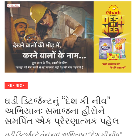
BUSINESS
ઘડી ડિટર્જન્ટનું “દેશ કી નીવ”
અભિયાન: સમાજના હીરોને
સમર્પિત એક પ્રેરણાત્મક પહેલ
ઘડી ડિટર્જન્ટે તેનું નવું અભિયાન “દેશ કી નીવ”