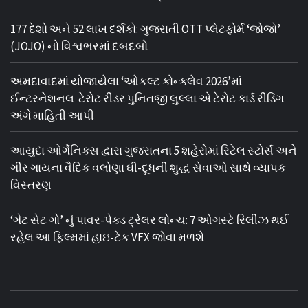
177 દેશો અને 52 લાખ દર્શકો: ગુજરાતી OTT પ્લેટફોર્મ ‘જોજો’
(JOJO) નો વિશ્વભરમાં દબદબો
અમદાવાદમાં યોજાયેલા ‘ઓકલ્ટ કોન્ક્લેવ 2026’માં
ઈન્ટરનેશનલ ટેરોટ રીડર પુનિતજી લુલ્લા એ ટેરોટ કાર્ડ રીડિંગ
અંગે માહિતી આપી
આયુદા ઓર્ગેનિક્સ દ્વારા ગુજરાતના 5 શહેરોમાં રિટેલ સ્ટોર્સ અને
ગીર ગાયના વૈદિક વલોણા ઘી-દૂધની શુદ્ધ સેવાઓ સાથે વ્યાપક
વિસ્તરણ
‘ગેટ સેટ ગો’ નું પાવર-પેક્ડ ટ્રેલર લોન્ચ: 7 ઓગસ્ટે રિલીઝ થઈ
રહેલ આ ફિલ્મમાં હાઇ-ટેક VFX જોવા મળશે