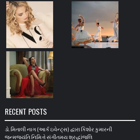
RECENT POSTS
ડો. મિતાલી નાગ (આર્ક ઇવેન્ટ્સ) દ્વારા કિશોર કુમારની
જન્મજયંતિ નિમિત્તે સંગીતમય શ્રદ્ધાંજલિ