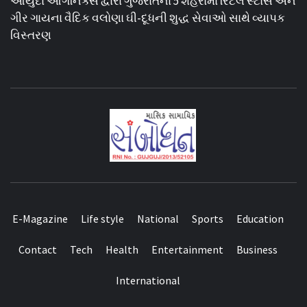
આયુદા ઓર્ગેનિક્સ દ્વારા ગુજરાતના 5 શહેરોમાં રિટેલ સ્ટોર્સ અને
ગીર ગાયના વૈદિક વલોણા ઘી-દૂધની શુદ્ધ સેવાઓ સાથે વ્યાપક
વિસ્તરણ
E-Magazine
Life style
National
Sports
Education
Contact
Tech
Health
Entertainment
Business
International