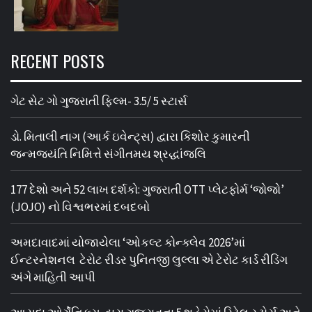
RECENT POSTS
ગેટ સેટ ગો ગુજરાતી ફિલ્મ- 3.5/ 5 સ્ટાર્સ
ડો. મિતાલી નાગ (આર્ક ઇવેન્ટ્સ) દ્વારા કિશોર કુમારની
જન્મજયંતિ નિમિત્તે સંગીતમય શ્રદ્ધાંજલિ
177 દેશો અને 52 લાખ દર્શકો: ગુજરાતી OTT પ્લેટફોર્મ ‘જોજો’
(JOJO) નો વિશ્વભરમાં દબદબો
અમદાવાદમાં યોજાયેલા ‘ઓકલ્ટ કોન્ક્લેવ 2026’માં
ઈન્ટરનેશનલ ટેરોટ રીડર પુનિતજી લુલ્લા એ ટેરોટ કાર્ડ રીડિંગ
અંગે માહિતી આપી