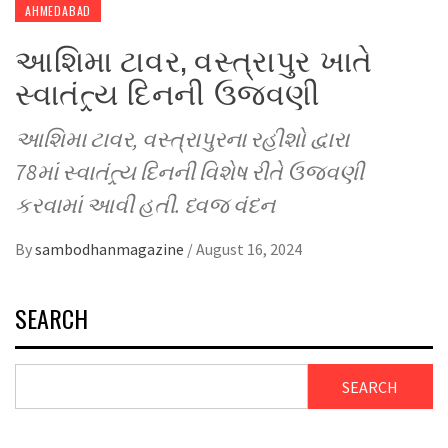
AHMEDABAD
આશિમા ટાવર, વસ્ત્રાપુર ખાતે
સ્વાતંત્ર્ય દિનની ઉજવણી
આશિમા ટાવર, વસ્ત્રાપુરના રહીશો દ્વારા
78માં સ્વાતંત્ર્ય દિનની વિશેષ રીતે ઉજવણી
કરવામાં આવી હતી. ધ્વજ વંદન
By
sambodhanmagazine
/
August 16, 2024
SEARCH
SEARCH