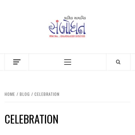
Skip
to
content
Primary
Menu
HOME
BLOG
CELEBRATION
CELEBRATION