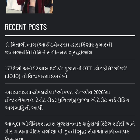
RECENT POSTS
ડો. મિતાલી નાગ (આર્ક ઇવેન્ટ્સ) દ્વારા કિશોર કુમારની
જન્મજયંતિ નિમિત્તે સંગીતમય શ્રદ્ધાંજલિ
177 દેશો અને 52 લાખ દર્શકો: ગુજરાતી OTT પ્લેટફોર્મ ‘જોજો’
(JOJO) નો વિશ્વભરમાં દબદબો
અમદાવાદમાં યોજાયેલા ‘ઓકલ્ટ કોન્ક્લેવ 2026’માં
ઈન્ટરનેશનલ ટેરોટ રીડર પુનિતજી લુલ્લા એ ટેરોટ કાર્ડ રીડિંગ
અંગે માહિતી આપી
આયુદા ઓર્ગેનિક્સ દ્વારા ગુજરાતના 5 શહેરોમાં રિટેલ સ્ટોર્સ અને
ગીર ગાયના વૈદિક વલોણા ઘી-દૂધની શુદ્ધ સેવાઓ સાથે વ્યાપક
વિસ્તરણ