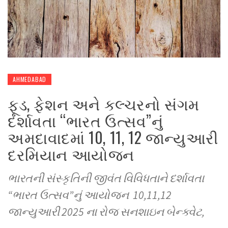
AHMEDABAD
ફૂડ, ફેશન અને કલ્ચરનો સંગમ
દર્શાવતા “ભારત ઉત્સવ”નું
અમદાવાદમાં 10, 11, 12 જાન્યુઆરી
દરમિયાન આયોજન
ભારતની સંસ્કૃતિની જીવંત વિવિધતાને દર્શાવતા
“ભારત ઉત્સવ”નું આયોજન 10,11,12
જાન્યુઆરી 2025 ના રોજ સનશાઇન બેન્ક્વેટ,