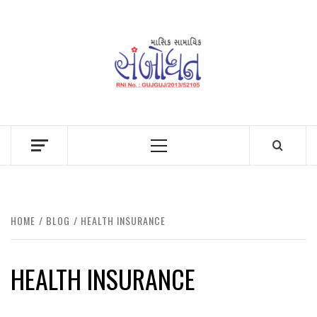
Skip
to
content
Primary
Menu
HOME
BLOG
HEALTH INSURANCE
HEALTH INSURANCE