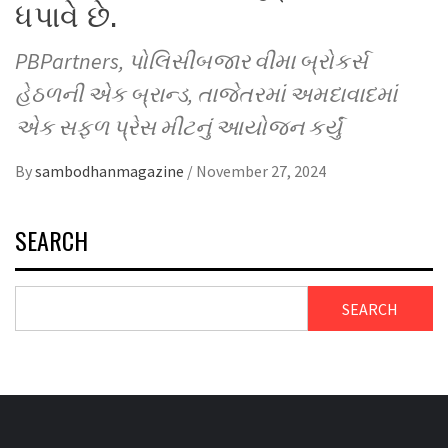
ધપાવે છે.
PBPartners, પોલિસીબજાર વીમા બ્રોકર્સ
હેઠળની એક બ્રાન્ડ, તાજેતરમાં અમદાવાદમાં
એક સફળ પ્રેસ મીટનું આયોજન કર્યું
By
sambodhanmagazine
/
November 27, 2024
SEARCH
SEARCH