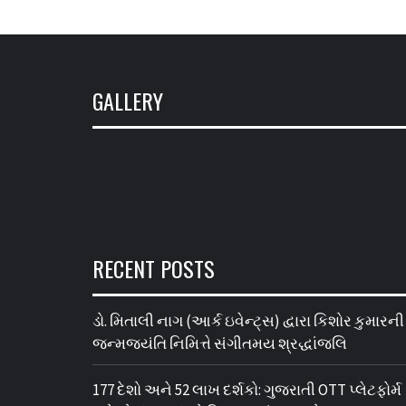
GALLERY
RECENT POSTS
ડો. મિતાલી નાગ (આર્ક ઇવેન્ટ્સ) દ્વારા કિશોર કુમારની
જન્મજયંતિ નિમિત્તે સંગીતમય શ્રદ્ધાંજલિ
177 દેશો અને 52 લાખ દર્શકો: ગુજરાતી OTT પ્લેટફોર્મ