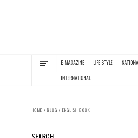
Skip
to
content
E-MAGAZINE
LIFE STYLE
NATIONA
INTERNATIONAL
HOME
BLOG
ENGLISH BOOK
SEARCH