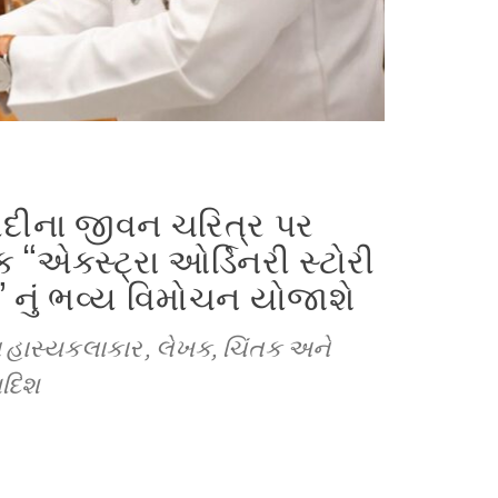
વેદીના જીવન ચરિત્ર પર
 “એક્સ્ટ્રા ઓર્ડિનરી સ્ટોરી
નું ભવ્ય વિમોચન યોજાશે
હાસ્યકલાકાર , લેખક, ચિંતક અને
ગદિશ