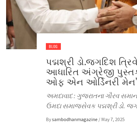
BLOG
પદ્મશ્રી ડો.જગદિશ ત્રિ
આધારિત અંગ્રેજી પુસ્તક
ઓફ એન ઓર્ડિનરી મેન” 
અમદાવાદ : ગુજરાતના ગૌરવ સમાન 
ઉમદા સમાજસેવક પદ્મશ્રી ડો. જ
By
sambodhanmagazine
/
May 7, 2025