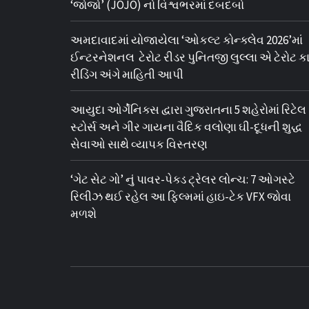
‘જોજો’ (JOJO) નો વિશ્વભરમાં દબદબો
અમદાવાદમાં યોજાયેલા ‘ઓકલ્ટ કોન્ક્લેવ 2026’માં
ઈન્ટરનેશનલ ટેરોટ રીડર પુનિતજી લુલ્લા એ ટેરોટ કાર
રીડિંગ અંગે માહિતી આપી
આયુદા ઓર્ગેનિક્સ દ્વારા ગુજરાતના 5 શહેરોમાં રિટેલ
સ્ટોર્સ અને ગીર ગાયના વૈદિક વલોણા ઘી-દૂધની શુદ્ધ
સેવાઓ સાથે વ્યાપક વિસ્તરણ
‘ગેટ સેટ ગો’ નું પાવર-પેક્ડ ટ્રેલર લોન્ચ: 7 ઓગસ્ટે
રિલીઝ થઈ રહેલ આ ફિલ્મમાં હાઇ-ટેક VFX જોવા
મળશે