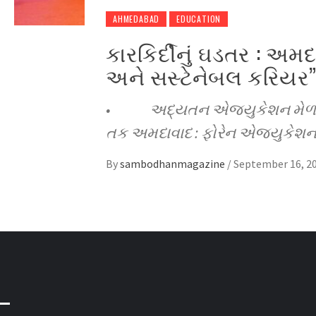
AHMEDABAD
EDUCATION
કારકિર્દીનું ઘડતર : અમદા
અને સસ્ટેનેબલ કરિયર”
• અદ્યતન એજ્યુકેશન મેળવવા 
તક અમદાવાદ : ફોરેન એજ્યુકેશન 
By
sambodhanmagazine
/
September 16, 2