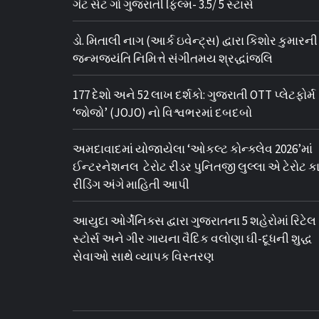
ગેટ સેટ ગો ગુજરાતી ફિલ્મ- 3.5/ 5 સ્ટાર્સ
ડો. મિતાલી નાગ (આર્ક ઇવેન્ટ્સ) દ્વારા કિશોર કુમારની
જન્મજયંતિ નિમિત્તે સંગીતમય શ્રદ્ધાંજલિ
177 દેશો અને 52 લાખ દર્શકો: ગુજરાતી OTT પ્લેટફોર્મ
‘જોજો’ (JOJO) નો વિશ્વભરમાં દબદબો
અમદાવાદમાં યોજાયેલા ‘ઓકલ્ટ કોન્ક્લેવ 2026’માં
ઈન્ટરનેશનલ ટેરોટ રીડર પુનિતજી લુલ્લા એ ટેરોટ કાર
રીડિંગ અંગે માહિતી આપી
આયુદા ઓર્ગેનિક્સ દ્વારા ગુજરાતના 5 શહેરોમાં રિટેલ
સ્ટોર્સ અને ગીર ગાયના વૈદિક વલોણા ઘી-દૂધની શુદ્ધ
સેવાઓ સાથે વ્યાપક વિસ્તરણ