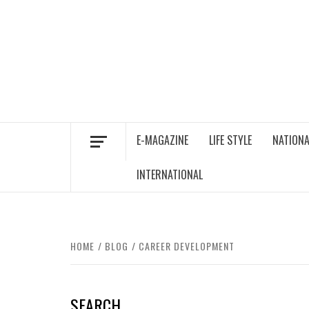
Skip
to
content
E-MAGAZINE
LIFE STYLE
NATIONA
INTERNATIONAL
HOME
BLOG
CAREER DEVELOPMENT
SEARCH