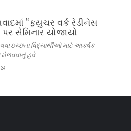
વાદમાં “ફ્યુચર વર્ક રેડીનેસ
 પર સેમિનાર યોજાયો
ઇચ્છતા વિદ્યાર્થીઓ માટે આકર્ષક
મેળવવાનું હવે
024