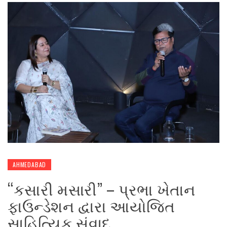
AHMEDABAD
“કસારી મસારી” – પ્રભા ખેતાન
ફાઉન્ડેશન દ્વારા આયોજિત
સાહિત્યિક સંવાદ