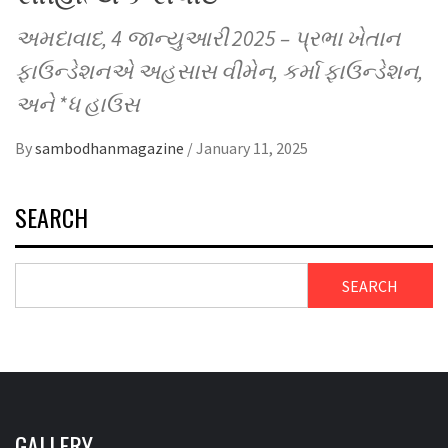
અમદાવાદ, 4 જાન્યુઆરી 2025 – પ્રભા ખેતાન
ફાઉન્ડેશનએ અહસાસ વીમેન, કર્મા ફાઉન્ડેશન,
અને *ધ હાઉસ
By
sambodhanmagazine
/
January 11, 2025
SEARCH
SEARCH
GALLERY