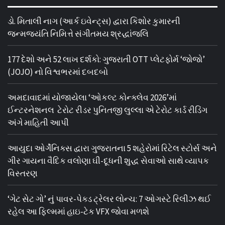
ડો. મિતાલી નાગ (આર્ક ઇવેન્ટ્સ) દ્વારા કિશોર કુમારની
જન્મજયંતિ નિમિત્તે સંગીતમય શ્રદ્ધાંજલિ
177 દેશો અને 52 લાખ દર્શકો: ગુજરાતી OTT પ્લેટફોર્મ ‘જોજો’
(JOJO) નો વિશ્વભરમાં દબદબો
અમદાવાદમાં યોજાયેલા ‘ઓકલ્ટ કોન્ક્લેવ 2026’માં
ઈન્ટરનેશનલ ટેરોટ રીડર પુનિતજી લુલ્લા એ ટેરોટ કાર્ડ રીડિંગ
અંગે માહિતી આપી
આયુદા ઓર્ગેનિક્સ દ્વારા ગુજરાતના 5 શહેરોમાં રિટેલ સ્ટોર્સ અને
ગીર ગાયના વૈદિક વલોણા ઘી-દૂધની શુદ્ધ સેવાઓ સાથે વ્યાપક
વિસ્તરણ
‘ગેટ સેટ ગો’ નું પાવર-પેક્ડ ટ્રેલર લોન્ચ: 7 ઓગસ્ટે રિલીઝ થઈ
રહેલ આ ફિલ્મમાં હાઇ-ટેક VFX જોવા મળશે