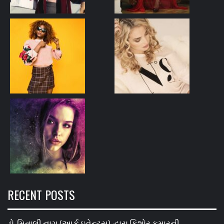
RECENT POSTS
ડો. મિતાલી નાગ (આર્ક ઇવેન્ટ્સ) દ્વારા કિશોર કુમારની