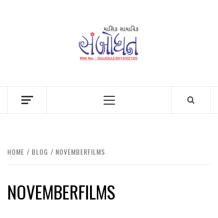
Skip
to
content
Primary
Menu
HOME
BLOG
NOVEMBERFILMS
NOVEMBERFILMS