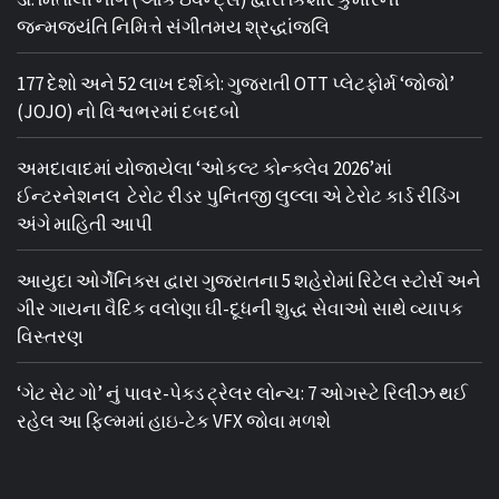
જન્મજયંતિ નિમિત્તે સંગીતમય શ્રદ્ધાંજલિ
177 દેશો અને 52 લાખ દર્શકો: ગુજરાતી OTT પ્લેટફોર્મ ‘જોજો’
(JOJO) નો વિશ્વભરમાં દબદબો
અમદાવાદમાં યોજાયેલા ‘ઓકલ્ટ કોન્ક્લેવ 2026’માં
ઈન્ટરનેશનલ ટેરોટ રીડર પુનિતજી લુલ્લા એ ટેરોટ કાર્ડ રીડિંગ
અંગે માહિતી આપી
આયુદા ઓર્ગેનિક્સ દ્વારા ગુજરાતના 5 શહેરોમાં રિટેલ સ્ટોર્સ અને
ગીર ગાયના વૈદિક વલોણા ઘી-દૂધની શુદ્ધ સેવાઓ સાથે વ્યાપક
વિસ્તરણ
‘ગેટ સેટ ગો’ નું પાવર-પેક્ડ ટ્રેલર લોન્ચ: 7 ઓગસ્ટે રિલીઝ થઈ
રહેલ આ ફિલ્મમાં હાઇ-ટેક VFX જોવા મળશે