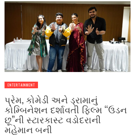
ENTERTAINMENT
પ્રેમ, કોમેડી અને ડ્રામાનું
કોમ્બિનેશન દર્શાવતી ફિલ્મ “ઉડન
છૂ”ની સ્ટારકાસ્ટ વડોદરાની
મહેમાન બની