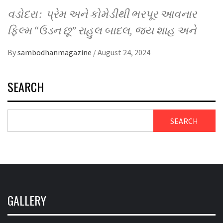
વડોદરા : પ્રેમ અને કોમેડીથી ભરપૂર આવનાર
ફિલ્મ “ઉડન છૂ” રાહુલ બાદલ, જય શાહ અને
By
sambodhanmagazine
/
August 24, 2024
SEARCH
SEARCH
GALLERY