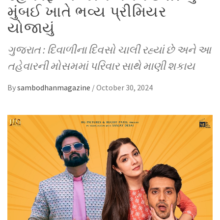
મુંબઈ ખાતે ભવ્ય પ્રીમિયર
યોજાયું
ગુજરાત : દિવાળીના દિવસો ચાલી રહ્યાં છે અને આ
તહેવારની મોસમમાં પરિવાર સાથે માણી શકાય
By
sambodhanmagazine
/
October 30, 2024