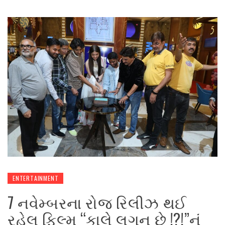
ENTERTAINMENT
7 નવેમ્બરના રોજ રિલીઝ થઈ
રહેલ ફિલ્મ “કાલે લગન છે !?!”નું