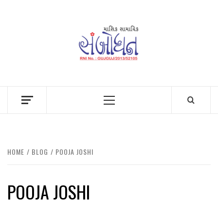
Skip
to
content
Primary
Menu
HOME
BLOG
POOJA JOSHI
POOJA JOSHI