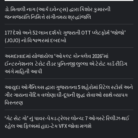
ડો. મિતાલી નાગ (આર્ક ઇવેન્ટ્સ) દ્વારા કિશોર કુમારની
જન્મજયંતિ નિમિત્તે સંગીતમય શ્રદ્ધાંજલિ
177 દેશો અને 52 લાખ દર્શકો: ગુજરાતી OTT પ્લેટફોર્મ ‘જોજો’
(JOJO) નો વિશ્વભરમાં દબદબો
અમદાવાદમાં યોજાયેલા ‘ઓકલ્ટ કોન્ક્લેવ 2026’માં
ઈન્ટરનેશનલ ટેરોટ રીડર પુનિતજી લુલ્લા એ ટેરોટ કાર્ડ રીડિંગ
અંગે માહિતી આપી
આયુદા ઓર્ગેનિક્સ દ્વારા ગુજરાતના 5 શહેરોમાં રિટેલ સ્ટોર્સ અને
ગીર ગાયના વૈદિક વલોણા ઘી-દૂધની શુદ્ધ સેવાઓ સાથે વ્યાપક
વિસ્તરણ
‘ગેટ સેટ ગો’ નું પાવર-પેક્ડ ટ્રેલર લોન્ચ: 7 ઓગસ્ટે રિલીઝ થઈ
રહેલ આ ફિલ્મમાં હાઇ-ટેક VFX જોવા મળશે