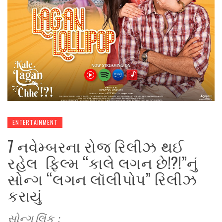
ENTERTAINMENT
7 નવેમ્બરના રોજ રિલીઝ થઈ
રહેલ ફિલ્મ “કાલે લગન છે!?!”નું
સોન્ગ “લગન લૉલીપોપ” રિલીઝ
કરાયું
સોન્ગ લિંક :