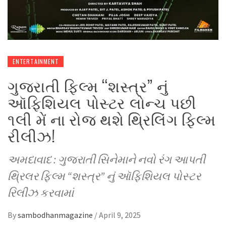
ENTERTAINMENT
ગુજરાતી ફિલ્મ “શસ્ત્ર” નું
ઑફિશિયલ પોસ્ટર લોન્ચ પછી
૧લી મેં ના રોજ થશે થ્રિલિંગ ફિલ્મ
રીલીઝ!
અમદાવાદ : ગુજરાતી સિનેમાને નવો રંગ આપતી
થ્રિલર ફિલ્મ “શસ્ત્ર” નું ઑફિશિયલ પોસ્ટર
રિલીઝ કરવામાં
By
sambodhanmagazine
/
April 9, 2025