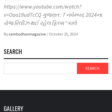
https://www.youtube.com/watch?
v=Oao19ud7cCQ ગુજરાત : 7 નવેમ્બર, 2024ના
રોજ રિલીઝ થઈ રહેલ ફિલ્મ “કાલે
By
sambodhanmagazine
/
October 25, 2024
SEARCH
SEARCH
GALLERY