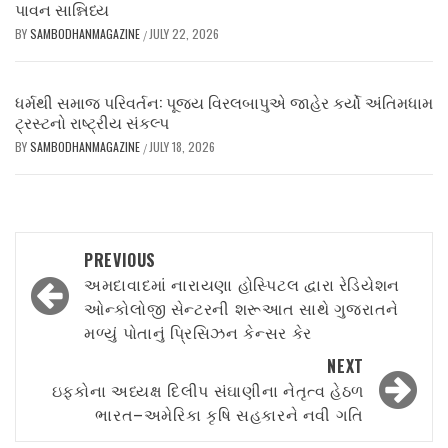
પાવન સાન્નિધ્ય
BY
SAMBODHANMAGAZINE
JULY 22, 2026
/
ધર્મથી સમાજ પરિવર્તન: પૂજ્ય વિરલબાપુએ જાહેર કર્યો અંતિમધામ
ટ્રસ્ટનો રાષ્ટ્રીય સંકલ્પ
BY
SAMBODHANMAGAZINE
JULY 18, 2026
/
Post
PREVIOUS
navigation
અમદાવાદમાં નારાયણા હોસ્પિટલ દ્વારા રેડિયેશન
ઓન્કોલોજી સેન્ટરની શરૂઆત સાથે ગુજરાતને
મળ્યું પોતાનું પ્રિસિઝન કેન્સર કેર
NEXT
ઇફકોના અધ્યક્ષ દિલીપ સંઘાણીના નેતૃત્વ હેઠળ
ભારત–અમેરિકા કૃષિ સહકારને નવી ગતિ