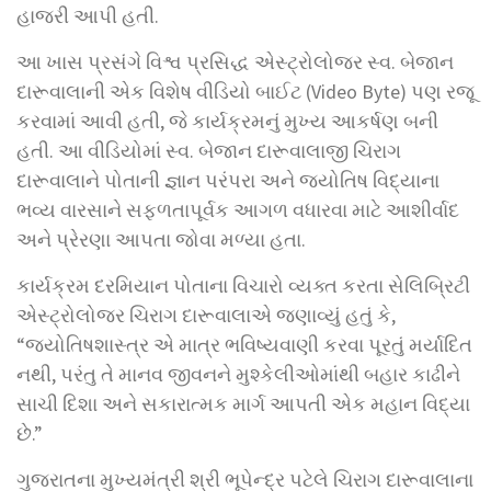
હાજરી આપી હતી.
આ ખાસ પ્રસંગે વિશ્વ પ્રસિદ્ધ એસ્ટ્રોલોજર સ્વ. બેજાન
દારૂવાલાની એક વિશેષ વીડિયો બાઈટ (Video Byte) પણ રજૂ
કરવામાં આવી હતી, જે કાર્યક્રમનું મુખ્ય આકર્ષણ બની
હતી. આ વીડિયોમાં સ્વ. બેજાન દારૂવાલાજી ચિરાગ
દારૂવાલાને પોતાની જ્ઞાન પરંપરા અને જ્યોતિષ વિદ્યાના
ભવ્ય વારસાને સફળતાપૂર્વક આગળ વધારવા માટે આશીર્વાદ
અને પ્રેરણા આપતા જોવા મળ્યા હતા.
કાર્યક્રમ દરમિયાન પોતાના વિચારો વ્યક્ત કરતા સેલિબ્રિટી
એસ્ટ્રોલોજર ચિરાગ દારૂવાલાએ જણાવ્યું હતું કે,
“જ્યોતિષશાસ્ત્ર એ માત્ર ભવિષ્યવાણી કરવા પૂરતું મર્યાદિત
નથી, પરંતુ તે માનવ જીવનને મુશ્કેલીઓમાંથી બહાર કાઢીને
સાચી દિશા અને સકારાત્મક માર્ગ આપતી એક મહાન વિદ્યા
છે.”
ગુજરાતના મુખ્યમંત્રી શ્રી ભૂપેન્દ્ર પટેલે ચિરાગ દારૂવાલાના