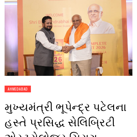
AHMEDABAD
મુખ્યમંત્રી ભૂપેન્દ્ર પટેલના
હસ્તે પ્રસિદ્ધ સેલિબ્રિટી
એસ્ટ્રોલોજર ચિરાગ