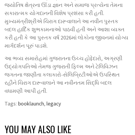
જ્યોતિષ ક્ષેત્રના ઊંડા જ્ઞાન અને સમાજ પ્રત્યેના તેમના
સકારાત્મક યોગદાનની વિશેષ પ્રશંસા કરી હતી.
મુખ્યમંત્રીશ્રીએ ચિરાગ દારૂવાલાને આ નવીન પુસ્તક
બદલ હાર્દિક શુભકામનાઓ પાઠવી હતી અને આશા વ્યક્ત
કરી હતી કે આ પુસ્તક વર્ષ 2026માં લોકોના જીવનમાં યોગ્ય
માર્ગદર્શન પૂરું પાડશે.
આ ભવ્ય સમારોહમાં ગુજરાતના ઉચ્ચ હોદ્દેદારો, અગ્રણી
ઉદ્યોગપતિઓ તેમજ ગુજરાતી ફિલ્મ અને ટેલિવિઝન
જગતના જાણીતા કલાકારો-સેલિબ્રિટીઓએ ઉપસ્થિત
રહીને ચિરાગ દારૂવાલાને આ નવીનતમ સિદ્ધિ બદલ
વધામણી આપી હતી.
Tags:
booklaunch
,
legacy
YOU MAY ALSO LIKE