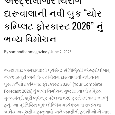
દારૂવાલાની નવી બુક “યોર
કમ્પ્લિટ ફોરકાસ્ટ 2026” નું
ભવ્ય વિમોચન
By
sambodhanmagazine
/
June 2, 2026
અમદાવાદ: અમદાવાદમાં પ્રસિદ્ધ સેલિબ્રિટી એસ્ટ્રોલોજર,
અંકશાસ્ત્રી અને લેખક ચિરાગ દારૂવાલાની નવીનતમ
પુસ્તક”યોર કમ્પ્લિટ ફોરકાસ્ટ 2026″ (Your Complete
Forecast 2026)નું ભવ્ય વિમોચન ગુજરાતના લોકપ્રિય
મુખ્યમંત્રી શ્રી ભૂપેન્દ્ર પટેલના વરદ હસ્તે કરવામાં આવ્યું
હતું. આ પ્રતિષ્ઠિત બુક લોન્ચિંગ કાર્યક્રમમાં રાજ્યના
અનેક અગ્રણી મહાનુભાવો અને જાણીતી હસ્તીઓએ ખાસ