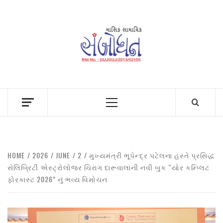
Skip
to
content
Primary
Menu
HOME
2026
JUNE
2
મુખ્યમંત્રી ભૂપેન્દ્ર પટેલના હસ્તે પ્રસિદ્ધ
સેલિબ્રિટી એસ્ટ્રોલોજર ચિરાગ દારૂવાલાની નવી બુક “યોર કમ્પ્લિટ
ફોરકાસ્ટ 2026” નું ભવ્ય વિમોચન