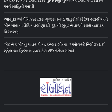
ઈન્ટરનેશનલ ટેરોટ રીડર પુનિતજી લુલ્લા એ ટેરોટ કાર્ડ રીડિંગ
અંગે માહિતી આપી
આયુદા ઓર્ગેનિક્સ દ્વારા ગુજરાતના 5 શહેરોમાં રિટેલ સ્ટોર્સ અને
ગીર ગાયના વૈદિક વલોણા ઘી-દૂધની શુદ્ધ સેવાઓ સાથે વ્યાપક
વિસ્તરણ
‘ગેટ સેટ ગો’ નું પાવર-પેક્ડ ટ્રેલર લોન્ચ: 7 ઓગસ્ટે રિલીઝ થઈ
રહેલ આ ફિલ્મમાં હાઇ-ટેક VFX જોવા મળશે