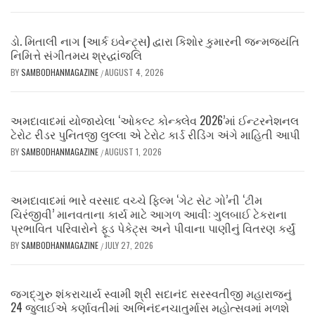
ડો. મિતાલી નાગ (આર્ક ઇવેન્ટ્સ) દ્વારા કિશોર કુમારની જન્મજયંતિ
નિમિત્તે સંગીતમય શ્રદ્ધાંજલિ
BY
SAMBODHANMAGAZINE
AUGUST 4, 2026
/
અમદાવાદમાં યોજાયેલા ‘ઓકલ્ટ કોન્ક્લેવ 2026’માં ઈન્ટરનેશનલ
ટેરોટ રીડર પુનિતજી લુલ્લા એ ટેરોટ કાર્ડ રીડિંગ અંગે માહિતી આપી
BY
SAMBODHANMAGAZINE
AUGUST 1, 2026
/
અમદાવાદમાં ભારે વરસાદ વચ્ચે ફિલ્મ ‘ગેટ સેટ ગો’ની ‘ટીમ
ચિરંજીવી’ માનવતાના કાર્ય માટે આગળ આવી: ગુલબાઈ ટેકરાના
પ્રભાવિત પરિવારોને ફૂડ પેકેટ્સ અને પીવાના પાણીનું વિતરણ કર્યું
BY
SAMBODHANMAGAZINE
JULY 27, 2026
/
જગદ્ગુરુ શંકરાચાર્ય સ્વામી શ્રી સદાનંદ સરસ્વતીજી મહારાજનું
24 જુલાઈએ કર્ણાવતીમાં અભિનંદનચાતુર્માસ મહોત્સવમાં મળશે