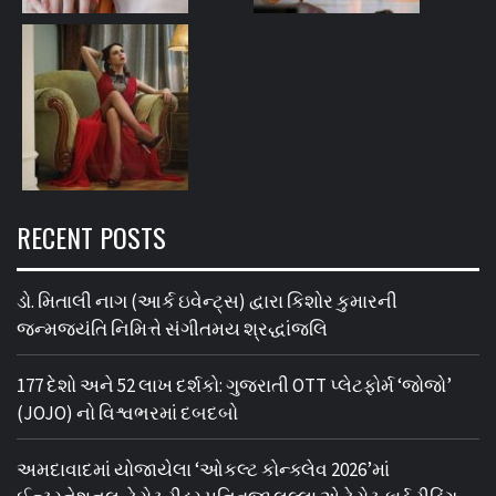
RECENT POSTS
ડો. મિતાલી નાગ (આર્ક ઇવેન્ટ્સ) દ્વારા કિશોર કુમારની
જન્મજયંતિ નિમિત્તે સંગીતમય શ્રદ્ધાંજલિ
177 દેશો અને 52 લાખ દર્શકો: ગુજરાતી OTT પ્લેટફોર્મ ‘જોજો’
(JOJO) નો વિશ્વભરમાં દબદબો
અમદાવાદમાં યોજાયેલા ‘ઓકલ્ટ કોન્ક્લેવ 2026’માં