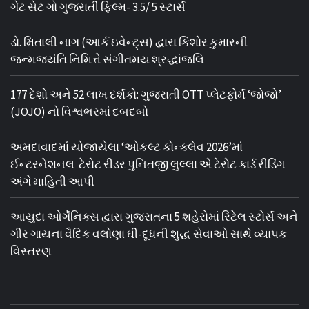
ગેટ સેટ ગો ગુજરાતી ફિલ્મ- 3.5/ 5 સ્ટાર્સ
ડો. મિતાલી નાગ (આર્ક ઇવેન્ટ્સ) દ્વારા કિશોર કુમારની
જન્મજયંતિ નિમિત્તે સંગીતમય શ્રદ્ધાંજલિ
177 દેશો અને 52 લાખ દર્શકો: ગુજરાતી OTT પ્લેટફોર્મ ‘જોજો’
(JOJO) નો વિશ્વભરમાં દબદબો
અમદાવાદમાં યોજાયેલા ‘ઓકલ્ટ કોન્ક્લેવ 2026’માં
ઈન્ટરનેશનલ ટેરોટ રીડર પુનિતજી લુલ્લા એ ટેરોટ કાર્ડ રીડિંગ
અંગે માહિતી આપી
આયુદા ઓર્ગેનિક્સ દ્વારા ગુજરાતના 5 શહેરોમાં રિટેલ સ્ટોર્સ અને
ગીર ગાયના વૈદિક વલોણા ઘી-દૂધની શુદ્ધ સેવાઓ સાથે વ્યાપક
વિસ્તરણ