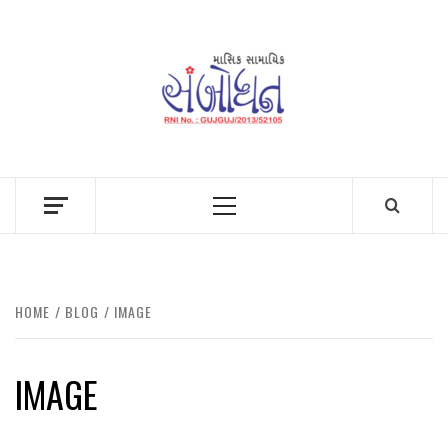
Skip
to
content
Primary
Menu
HOME
BLOG
IMAGE
IMAGE