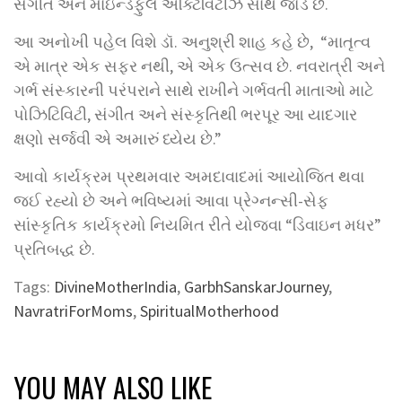
સંગીત અને માઇન્ડફુલ એક્ટિવિટીઝ સાથે જોડે છે.
આ અનોખી પહેલ વિશે ડૉ. અનુશ્રી શાહ કહે છે, “માતૃત્વ
એ માત્ર એક સફર નથી, એ એક ઉત્સવ છે. નવરાત્રી અને
ગર્ભ સંસ્કારની પરંપરાને સાથે રાખીને ગર્ભવતી માતાઓ માટે
પોઝિટિવિટી, સંગીત અને સંસ્કૃતિથી ભરપૂર આ યાદગાર
ક્ષણો સર્જવી એ અમારું ધ્યેય છે.”
આવો કાર્યક્રમ પ્રથમવાર અમદાવાદમાં આયોજિત થવા
જઈ રહ્યો છે અને ભવિષ્યમાં આવા પ્રેગ્નન્સી-સેફ
સાંસ્કૃતિક કાર્યક્રમો નિયમિત રીતે યોજવા “ડિવાઇન મધર”
પ્રતિબદ્ધ છે.
Tags:
DivineMotherIndia
,
GarbhSanskarJourney
,
NavratriForMoms
,
SpiritualMotherhood
YOU MAY ALSO LIKE