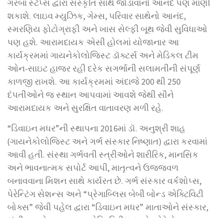
ગરબા સ્ટેપ્સ દ્વારા સંસ્કૃતિ સાથે જોડાવાનો આનંદ પણ માણી
શકાશે. લાઇવ મ્યુઝિક, ગેમ્સ, પરિવાર સાથેનો આનંદ,
સ્મરણિય ફોટોગ્રાફી અને ખાસ સેલ્ફી બૂથ જેવી સુવિધાઓ
પણ હશે. આરામદાયક એસી હોલમાં યોજાનાર આ
કાર્યક્રમમાં ગાયનેકોલોજિસ્ટ ડૉક્ટર્સ અને મેડિકલ ટીમ
ઓન-સાઇટ હાજર રહી દરેક સગર્ભાની સલામતીની સંપૂર્ણ
કાળજી રાખશે. આ કાર્યક્રમમાં અંદાજે 200 થી 250
દંપતીઓને જ સ્થાન આપવામાં આવશે જેથી સૌને
આરામદાયક અને સુરક્ષિત વાતાવરણ મળી રહે.
“ડિવાઇન મધર”ની સ્થાપના 2016માં ડૉ. અનુશ્રી શાહ
(ગાયનેકોલોજિસ્ટ અને ગર્ભ સંસ્કાર નિષ્ણાત) દ્વારા કરવામાં
આવી હતી. સંસ્થા ગર્ભવતી સ્ત્રીઓને શારીરિક, માનસિક
અને ભાવનાત્મક સપોર્ટ આપી, માતૃત્વને ઉજ્જવળ
બનાવવાના મિશન સાથે કાર્યરત છે. ગર્ભ સંસ્કાર વર્કશોપ્સ,
પેરેન્ટિંગ સેશન્સ અને “પ્રેગાબ્લિસ બેબી બોન્ડ એક્ટિવિટી
બોક્સ” જેવી પહેલ દ્વારા “ડિવાઇન મધર” માતાઓને સંસ્કાર,