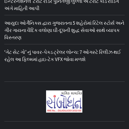
ઈન્ટરનેશનલ ટેરોટ રીડર પુનિતજી લુલ્લા એ ટેરોટ કાર્ડ રીડિંગ
અંગે માહિતી આપી
આયુદા ઓર્ગેનિક્સ દ્વારા ગુજરાતના 5 શહેરોમાં રિટેલ સ્ટોર્સ અને
ગીર ગાયના વૈદિક વલોણા ઘી-દૂધની શુદ્ધ સેવાઓ સાથે વ્યાપક
વિસ્તરણ
‘ગેટ સેટ ગો’ નું પાવર-પેક્ડ ટ્રેલર લોન્ચ: 7 ઓગસ્ટે રિલીઝ થઈ
રહેલ આ ફિલ્મમાં હાઇ-ટેક VFX જોવા મળશે