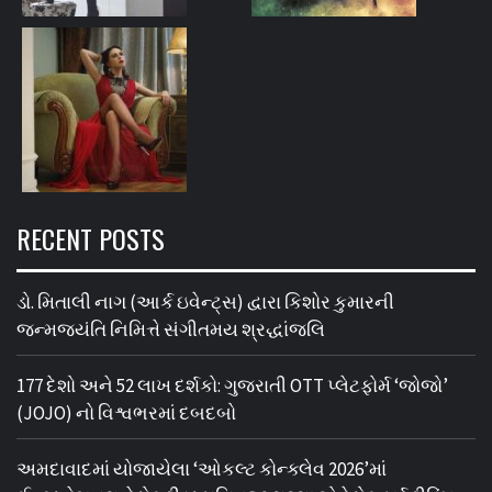
RECENT POSTS
ડો. મિતાલી નાગ (આર્ક ઇવેન્ટ્સ) દ્વારા કિશોર કુમારની
જન્મજયંતિ નિમિત્તે સંગીતમય શ્રદ્ધાંજલિ
177 દેશો અને 52 લાખ દર્શકો: ગુજરાતી OTT પ્લેટફોર્મ ‘જોજો’
(JOJO) નો વિશ્વભરમાં દબદબો
અમદાવાદમાં યોજાયેલા ‘ઓકલ્ટ કોન્ક્લેવ 2026’માં