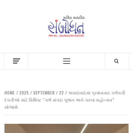
Skip
to
content
Primary
Menu
HOME
2025
SEPTEMBER
22
અમદાવાદમાં પ્રથમવાર ગર્ભવતી
દંપતીઓ માટે વિશિષ્ટ “ગર્ભ સંપદા પૂજન અને ગરબા મહોત્સવ”
યોજાશે