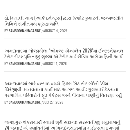
ડો. મિતાલી નાગ (આર્ક ઇવેન્ટ્સ) દ્વારા કિશોર કુમારની જન્મજયંતિ
નિમિત્તે સંગીતમય શ્રદ્ધાંજલિ
BY
SAMBODHANMAGAZINE
AUGUST 4, 2026
/
અમદાવાદમાં યોજાયેલા ‘ઓકલ્ટ કોન્ક્લેવ 2026’માં ઈન્ટરનેશનલ
ટેરોટ રીડર પુનિતજી લુલ્લા એ ટેરોટ કાર્ડ રીડિંગ અંગે માહિતી આપી
BY
SAMBODHANMAGAZINE
AUGUST 1, 2026
/
અમદાવાદમાં ભારે વરસાદ વચ્ચે ફિલ્મ ‘ગેટ સેટ ગો’ની ‘ટીમ
ચિરંજીવી’ માનવતાના કાર્ય માટે આગળ આવી: ગુલબાઈ ટેકરાના
પ્રભાવિત પરિવારોને ફૂડ પેકેટ્સ અને પીવાના પાણીનું વિતરણ કર્યું
BY
SAMBODHANMAGAZINE
JULY 27, 2026
/
જગદ્ગુરુ શંકરાચાર્ય સ્વામી શ્રી સદાનંદ સરસ્વતીજી મહારાજનું
24 જુલાઈએ કર્ણાવતીમાં અભિનંદનચાતુર્માસ મહોત્સવમાં મળશે