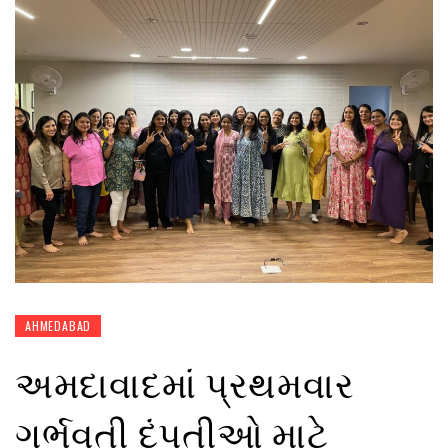
AHMEDABAD
અમદાવાદમાં પ્રથમવાર
ગર્ભવતી દંપતીઓ માટે