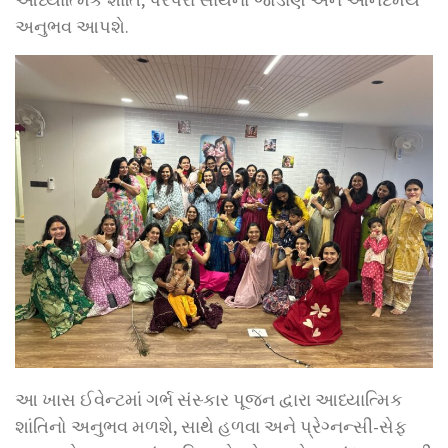
અનુભવ આપશે.
આ ખાસ ઈવેન્ટમાં ગર્ભ સંસ્કાર પૂજન દ્વારા આધ્યાત્મિક
શાંતિનો અનુભવ મળશે, સાથે હળવા અને પ્રેગ્નન્સી-સેફ