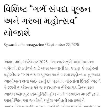
વિશિષ્ટ “ગર્ભ સંપદા પૂજન
અને ગરબા મહોત્સવ”
યોજાશે
By
sambodhanmagazine
/
September 22, 2025
અમદાવાદ, સપ્ટેમ્બર 2025 : આ નવરાત્રી અમદાવાદના
ગર્ભવતી દંપતીઓ માટે ખાસ બનવાની છે, કારણ કે શહેરમાં
પહેલીવાર “ગર્ભ સંપદા પૂજન અને ગરબા મહોત્સવ નું ભવ્ય
આયોજન થવા જઈ રહ્યું છે. પ્રથમ નોરતાંના દિવસે એટલે
કે 22મી સપ્ટેમ્બર એ અમદાવાદના સેટેલાઇટ વિસ્તારમાં
આવેલ જોધપુર કોમ્યુનિટી હોલ ખાતે “ડિવાઇન મધર” દ્વારા
આયોજિત આ અનોખી પહેલ ગર્ભવતી માતાઓને
આધ્યાત્મિક શાંતિ, પરંપરા સાથેનો જોડાણ અને આનંદમય