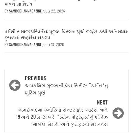
પાવન સાન્નિધ્ય
BY
SAMBODHANMAGAZINE
JULY 22, 2026
/
ધર્મથી સમાજ પરિવર્તન: પૂજ્ય વિરલબાપુએ જાહેર કર્યો અંતિમધામ
ટ્રસ્ટનો રાષ્ટ્રીય સંકલ્પ
BY
SAMBODHANMAGAZINE
JULY 18, 2026
/
Post
PREVIOUS
navigation
અપકમિંગ ગુજરાતી વેબ સિરીઝ “કર્માંત”નું
શૂટિંગ પૂર્ણ
NEXT
અમદાવાદમાં કનોરિયા સેન્ટર ફોર આર્ટસ ખાતે
19અને 20સપ્ટેમ્બરે “સ્ટોન પોટ્રેટ્સ”નું શોકેઝ
: માર્બલ, મેમરી અને ક્રાફ્ટનો સમન્વય