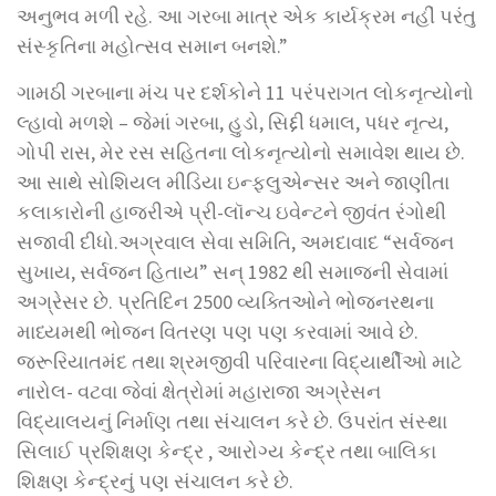
અનુભવ મળી રહે. આ ગરબા માત્ર એક કાર્યક્રમ નહીં પરંતુ
સંસ્કૃતિના મહોત્સવ સમાન બનશે.”
ગામઠી ગરબાના મંચ પર દર્શકોને 11 પરંપરાગત લોકનૃત્યોનો
લ્હાવો મળશે – જેમાં ગરબા, હુડો, સિદ્દી ધમાલ, પધર નૃત્ય,
ગોપી રાસ, મેર રસ સહિતના લોકનૃત્યોનો સમાવેશ થાય છે.
આ સાથે સોશિયલ મીડિયા ઇન્ફ્લુએન્સર અને જાણીતા
કલાકારોની હાજરીએ પ્રી-લૉન્ચ ઇવેન્ટને જીવંત રંગોથી
સજાવી દીધો.અગ્રવાલ સેવા સમિતિ, અમદાવાદ “સર્વજન
સુખાય, સર્વજન હિતાય” સન્ 1982 થી સમાજની સેવામાં
અગ્રેસર છે. પ્રતિદિન 2500 વ્યક્તિઓને ભોજનરથના
માધ્યમથી ભોજન વિતરણ પણ પણ કરવામાં આવે છે.
જરૂરિયાતમંદ તથા શ્રમજીવી પરિવારના વિદ્યાર્થીઓ માટે
નારોલ- વટવા જેવાં ક્ષેત્રોમાં મહારાજા અગ્રેસન
વિદ્યાલયનું નિર્માણ તથા સંચાલન કરે છે. ઉપરાંત સંસ્થા
સિલાઈ પ્રશિક્ષણ કેન્દ્ર , આરોગ્ય કેન્દ્ર તથા બાલિકા
શિક્ષણ કેન્દ્રનું પણ સંચાલન કરે છે.