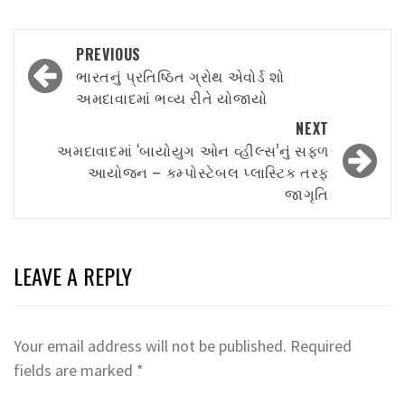
Post
PREVIOUS
navigation
ભારતનું પ્રતિષ્ઠિત ગ્રોથ એવોર્ડ શો
અમદાવાદમાં ભવ્ય રીતે યોજાયો
NEXT
અમદાવાદમાં ‘બાયોયુગ ઓન વ્હીલ્સ’નું સફળ
આયોજન – કમ્પોસ્ટેબલ પ્લાસ્ટિક તરફ
જાગૃતિ
LEAVE A REPLY
Your email address will not be published.
Required
fields are marked
*