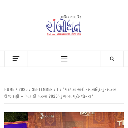
Skip
to
content
Primary
Menu
HOME
2025
SEPTEMBER
1
“પરંપરા સાથે નવરાત્રિનું નવતર
ઉજવણી – ‘ગામઠી ગરબા 2025’નું ભવ્ય પ્રી-લૉન્ચ”