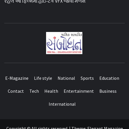
રહેલ આ ફિલ્મમાં હાઇ-ટેક VFX જોવા મળશે
E-Magazine
Life style
National
Sports
Education
Contact
Tech
Health
Entertainment
Business
International
Copyright © All rights reserved.
|
Theme:
Elegant Magazine