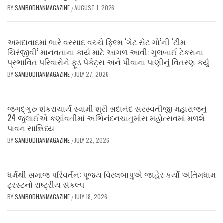
BY
SAMBODHANMAGAZINE
AUGUST 1, 2026
/
અમદાવાદમાં ભારે વરસાદ વચ્ચે ફિલ્મ ‘ગેટ સેટ ગો’ની ‘ટીમ
ચિરંજીવી’ માનવતાના કાર્ય માટે આગળ આવી: ગુલબાઈ ટેકરાના
પ્રભાવિત પરિવારોને ફૂડ પેકેટ્સ અને પીવાના પાણીનું વિતરણ કર્યું
BY
SAMBODHANMAGAZINE
JULY 27, 2026
/
જગદ્ગુરુ શંકરાચાર્ય સ્વામી શ્રી સદાનંદ સરસ્વતીજી મહારાજનું
24 જુલાઈએ કર્ણાવતીમાં અભિનંદનચાતુર્માસ મહોત્સવમાં મળશે
પાવન સાન્નિધ્ય
BY
SAMBODHANMAGAZINE
JULY 22, 2026
/
ધર્મથી સમાજ પરિવર્તન: પૂજ્ય વિરલબાપુએ જાહેર કર્યો અંતિમધામ
ટ્રસ્ટનો રાષ્ટ્રીય સંકલ્પ
BY
SAMBODHANMAGAZINE
JULY 18, 2026
/