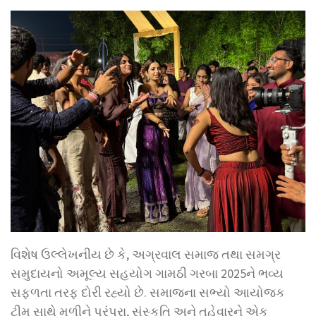
વિશેષ ઉલ્લેખનીય છે કે, અગ્રવાલ સમાજ તથા સમગ્ર
સમુદાયનો અમૂલ્ય સહયોગ ગામઠી ગરબા 2025ને ભવ્ય
સફળતા તરફ દોરી રહ્યો છે. સમાજના સભ્યો આયોજક
ટીમ સાથે મળીને પરંપરા, સંસ્કૃતિ અને તહેવારને એક