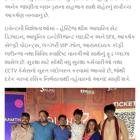
અનેક જાણીતા બ્રાન્ડ્સના સહભાગ સાથે શહેરનું સર્વોચ્ચ
આકર્ષણ બનવાનું છે.
ઇવેન્ટની વિશેષતાઓમાં – હેરિટેજ થીમ આધારિત સેટ
ડિઝાઇન, આધુનિક ઇન્ટેલિજન્ટ લાઇટિંગ અને SFX, આકર્ષક
સેલ્ફી પોઇન્ટ્સ, લગ્ઝરી VIP ઝોન, આરામદાયક કૉફી
લાઉન્જ તથા વિવિધ સ્વાદિષ્ટ વાનગીઓ સાથેનું ફૂડ પ્લાઝા
શામેલ છે. સુરક્ષા માટે સોંથી વધુ સુરક્ષા કર્મચારીઓ તથા
CCTV કેમેરાનો ચુસ્ત બંદોબસ્ત કરવામાં આવ્યો છે, જેથી
દરેક ગરબા રસિક નિર્ભયતાથી તહેવારનો આનંદ માણી શકે.