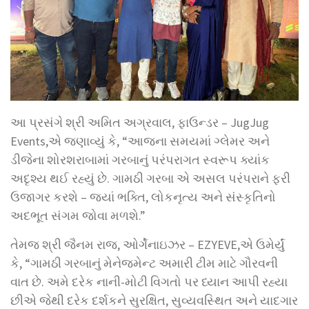
આ પ્રસંગે શ્રી અમિત અગ્રવાલ, ફાઉન્ડર – JugJug
Events,એ જણાવ્યું કે, “આજના સમયમાં ગ્લેમર અને
ડીજેના શોરશરાબામાં ગરબાનું પરંપરાગત સ્વરૂપ ક્યાંક
અદૃશ્ય થઈ રહ્યું છે. ગામઠી ગરબા એ અસલ પરંપરાને ફરી
ઉજાગર કરશે – જ્યાં ભક્તિ, લોકનૃત્ય અને સંસ્કૃતિનો
અદભૂત સંગમ જોવા મળશે.”
તેમજ શ્રી જૈનમ રાજ, ઓર્ગેનાઇઝર – EZYEVE,એ ઉમેર્યું
કે, “ગામઠી ગરબાનું મેનેજમેન્ટ અમારી ટીમ માટે ગૌરવની
વાત છે. અમે દરેક નાની-મોટી વિગતો પર ધ્યાન આપી રહ્યા
છીએ જેથી દરેક દર્શકને સુરક્ષિત, સુવ્યવસ્થિત અને યાદગાર