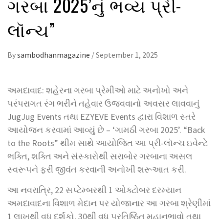
ગરબા 2025’નું ભવ્ય પ્રી-
લૉન્ચ”
By
sambodhanmagazine
/
September 1, 2025
અમદાવાદ: શહેરના ગરબા પ્રેમીઓ માટે અનોખો અને
પરંપરાગત રંગ ભરીને તહેવાર ઉજવવાનો અવસર લાવવાનું
JugJug Events તથા EZYEVE Events દ્વારા વિશાળ સ્તરે
આયોજન કરવામાં આવ્યું છે – ‘ગામઠી ગરબા 2025’. “Back
to the Roots” થીમ સાથે આયોજિત આ પ્રી-લૉન્ચ ઇવેન્ટે
ભક્તિ, શક્તિ અને સંસ્કારોથી સરાબોર ગરબાના અસલ
સ્વરૂપને ફરી જીવંત કરવાની અનોખી શરૂઆત કરી.
આ નવરાત્રિ, 22 સપ્ટેમ્બરથી 1 ઓક્ટોબર દરમ્યાન
અમદાવાદના વિશાળ મેદાન પર યોજાનાર આ ગરબા શ્રેણીમાં
1 લાખથી વધુ દર્શકો, 30થી વધુ પ્રતિષ્ઠિત મહાનુભાવો તથા