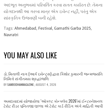
અદભૂત અનુભવમાં પરિવર્તિત કરવા સતત કાર્યરત છે. તેમના
યોગદાનથી આ ગરબા માત્ર એક ઇવેન્ટ નહીં, પરંતુ એક
સાંસ્કૃતિક ઉજવણી બની રહેશે.
Tags:
Ahmedabad
,
Festival
,
Gamathi Garba 2025
,
Navratri
YOU MAY ALSO LIKE
ડો. મિતાલી નાગ (આર્ક ઇવેન્ટ્સ) દ્વારા કિશોર કુમારની જન્મજયંતિ
નિમિત્તે સંગીતમય શ્રદ્ધાંજલિ
BY
SAMBODHANMAGAZINE
AUGUST 4, 2026
/
અમદાવાદમાં યોજાયેલા ‘ઓકલ્ટ કોન્ક્લેવ 2026’માં ઈન્ટરનેશનલ
ટેરોટ રીડર પુનિતજી લુલ્લા એ ટેરોટ કાર્ડ રીડિંગ અંગે માહિતી આપી