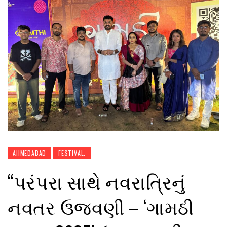
AHMEDABAD
FESTIVAL.
“પરંપરા સાથે નવરાત્રિનું
નવતર ઉજવણી – ‘ગામઠી