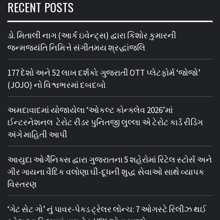
RECENT POSTS
ડો. મિતાલી નાગ (આર્ક ઇવેન્ટ્સ) દ્વારા કિશોર કુમારની
જન્મજયંતિ નિમિત્તે સંગીતમય શ્રદ્ધાંજલિ
177 દેશો અને 52 લાખ દર્શકો: ગુજરાતી OTT પ્લેટફોર્મ ‘જોજો’
(JOJO) નો વિશ્વભરમાં દબદબો
અમદાવાદમાં યોજાયેલા ‘ઓકલ્ટ કોન્ક્લેવ 2026’માં
ઈન્ટરનેશનલ ટેરોટ રીડર પુનિતજી લુલ્લા એ ટેરોટ કાર્ડ રીડિંગ
અંગે માહિતી આપી
આયુદા ઓર્ગેનિક્સ દ્વારા ગુજરાતના 5 શહેરોમાં રિટેલ સ્ટોર્સ અને
ગીર ગાયના વૈદિક વલોણા ઘી-દૂધની શુદ્ધ સેવાઓ સાથે વ્યાપક
વિસ્તરણ
‘ગેટ સેટ ગો’ નું પાવર-પેક્ડ ટ્રેલર લોન્ચ: 7 ઓગસ્ટે રિલીઝ થઈ