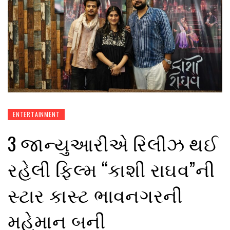
ENTERTAINMENT
3 જાન્યુઆરીએ રિલીઝ થઈ
રહેલી ફિલ્મ “કાશી રાઘવ”ની
સ્ટાર કાસ્ટ ભાવનગરની
મહેમાન બની