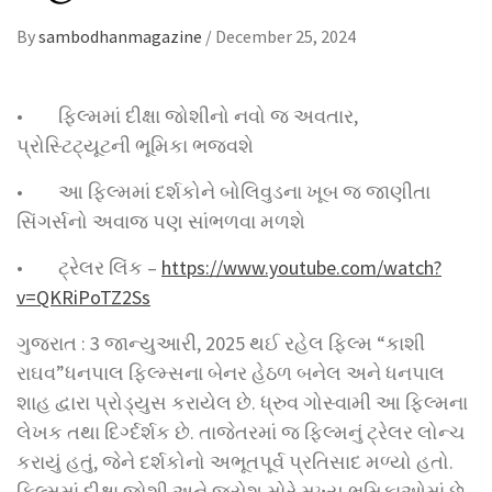
By
sambodhanmagazine
/
December 25, 2024
• ફિલ્મમાં દીક્ષા જોશીનો નવો જ અવતાર,
પ્રોસ્ટિટ્યૂટની ભૂમિકા ભજવશે
• આ ફિલ્મમાં દર્શકોને બોલિવુડના ખૂબ જ જાણીતા
સિંગર્સનો અવાજ પણ સાંભળવા મળશે
• ટ્રેલર લિંક –
https://www.youtube.com/watch?
v=QKRiPoTZ2Ss
ગુજરાત : 3 જાન્યુઆરી, 2025 થઈ રહેલ ફિલ્મ “કાશી
રાઘવ”ધનપાલ ફિલ્મ્સના બેનર હેઠળ બનેલ અને ધનપાલ
શાહ દ્વારા પ્રોડ્યુસ કરાયેલ છે. ધ્રુવ ગોસ્વામી આ ફિલ્મના
લેખક તથા દિર્ગ્દર્શક છે. તાજેતરમાં જ ફિલ્મનું ટ્રેલર લોન્ચ
કરાયું હતું, જેને દર્શકોનો અભૂતપૂર્વ પ્રતિસાદ મળ્યો હતો.
ફિલ્મમાં દીક્ષા જોશી અને જયેશ મોરે મુખ્ય ભૂમિકાઓમાં છે.