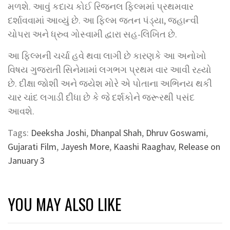
મળશે. આવું કદાચ કોઈ રિજનલ ફિલ્મમાં પ્રથમવાર
દર્શાવવામાં આવ્યું છે. આ ફિલ્મ જતન પંડ્યા, જ્હાન્વી
ચોપરા અને ધ્રુવ ગોસ્વામી દ્વારા સહ-લિખિત છે.
આ ફિલ્મની ચર્ચા હવે થવા લાગી છે કારણકે આ અનોખો
વિષય ગુજરાતી સિનેમામાં લગભગ પ્રથમ વાર આવી રહ્યો
છે. દીક્ષા જોશી અને જયેશ મોરે એ પોતાના અભિનય થકી
ચાર ચાંદ લગાડી દીધા છે કે જે દર્શકોને જરૂરથી પસંદ
આવશે.
Tags:
Deeksha Joshi
,
Dhanpal Shah
,
Dhruv Goswami
,
Gujarati Film
,
Jayesh More
,
Kaashi Raaghav
,
Release on
January 3
YOU MAY ALSO LIKE