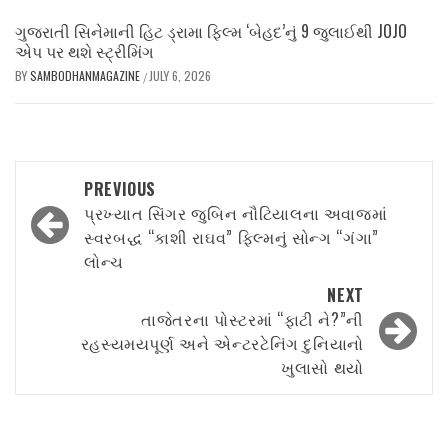
ગુજરાતી સિનેમાની હિટ ડ્રામા ફિલ્મ ‘બેહદ’નું 9 જુલાઈથી JOJO
એપ પર થશે સ્ટ્રીમિંગ
BY
SAMBODHANMAGAZINE
JULY 6, 2026
/
Post
PREVIOUS
navigation
પ્રખ્યાત સિંગર જુબિન નૌટિયાલના અવાજમાં
સ્વરબદ્ધ “કાશી રાઘવ” ફિલ્મનું સોન્ગ “ગંગા”
લોન્ચ
NEXT
તાજેતરના પોસ્ટરમાં “ફાટી ને?”ની
રહસ્યમયપૂર્ણ અને એન્ટરટેનિંગ દુનિયાનો
ખુલાસો થયો