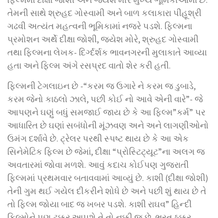
તેમની સાથે શ્રુહદ ગોસ્વામી અને બાળ કલાકારા પીહૂશ્રી
ગઢવી અત્યંત મહત્વની ભૂમિકામાં નજરે પડશે. ફિલ્મના
પ્રમોશન અર્થે દીક્ષા જોશી, જયેશ મોરે, શ્રુહદ ગોસ્વામી
તથા ફિલ્મના લેખક- દિર્ગ્દર્શક ભાવનગરની મુલાકાતે આવ્યા
હતા અને ફિલ્મ અંગે રસપ્રદ વાતો શેર કરી હતી.
ફિલ્મની ટેગલાઇન છે -“કરમ જ ઉગારે ને કરમ જ ડુબાડે,
કરમ જેનો કાઠલો ઝાલે, પછી કોઈ નો આવે એની વારે”- જે
આપણને ઘણું બધું સમજાઈ જાય છે કે આ ફિલ્મ”કર્મ” પર
આધારિત છે ઘણાં સબંધોની મૂંઝવણ અને અને લાગણીઓનો
ઉમંગ દર્શાવે છે. ટ્રેલર પરથી સ્પષ્ટ થાય છે કે આ એક
સિનેમેટિક ફિલ્મ છે જેમાં, દીક્ષા “પ્રોસ્ટિટ્યૂટ”ના અલગ જ
અવતારમાં જોવા મળશે. આવું કદાચ કોઈપણ ગુજરાતી
ફિલ્મમાં પ્રથમવાર બતાવવામાં આવ્યું છે. કાશી (દીક્ષા જોશી)
તેની ગુમ થઈ ગયેલ દીકરીને શોધે છે અને પછી શું થાય છે તે
તો ફિલ્મ જોયા બાદ જ ખબર પડશે. કાશી રાઘવ” હિન્દી
ફિલ્મોને પણ ટક્કર આપશે તે તો નક્કી જ છે. ભરત ઠક્કર,