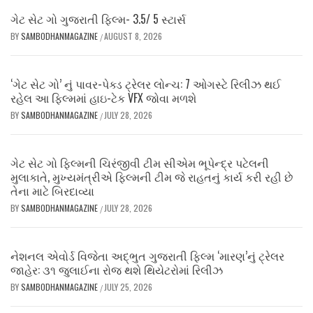
ગેટ સેટ ગો ગુજરાતી ફિલ્મ- 3.5/ 5 સ્ટાર્સ
BY
SAMBODHANMAGAZINE
AUGUST 8, 2026
/
‘ગેટ સેટ ગો’ નું પાવર-પેક્ડ ટ્રેલર લોન્ચ: 7 ઓગસ્ટે રિલીઝ થઈ
રહેલ આ ફિલ્મમાં હાઇ-ટેક VFX જોવા મળશે
BY
SAMBODHANMAGAZINE
JULY 28, 2026
/
ગેટ સેટ ગો ફિલ્મની ચિરંજીવી ટીમ સીએમ ભૂપેન્દ્ર પટેલની
મુલાકાતે, મુખ્યમંત્રીએ ફિલ્મની ટીમ જે રાહતનું કાર્ય કરી રહી છે
તેના માટે બિરદાવ્યા
BY
SAMBODHANMAGAZINE
JULY 28, 2026
/
નેશનલ એવોર્ડ વિજેતા અદ્ભુત ગુજરાતી ફિલ્મ ‘મારણ’નું ટ્રેલર
જાહેર: ૩૧ જુલાઈના રોજ થશે થિયેટરોમાં રિલીઝ
BY
SAMBODHANMAGAZINE
JULY 25, 2026
/