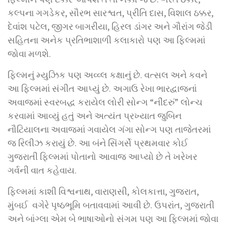
કલ્પના ગગડેકર, સૌરભ સારશ્વત, પ્રીતિ દાસ, વિશાલ ઠક્કર,
દેવાંશ પટેલ, જીગર બાગરીયા, હિરલ ડાંગર અને ગૌરાંગ જેડી
સહિતના અનેક પ્રતિભાશાળી કલાકારો પણ આ ફિલ્મમાં
જોવા મળશે.
ફિલ્મનું મ્યુઝિક પણ અવ્વ્લ કક્ષાનું છે. વત્સલ અને કવને
આ ફિલ્મમાં સંગીત આપ્યું છે. અગાઉ રેખા ભારદ્વાજનાં
અવાજમાં સ્વરબદ્ધ કરાયેલ લોરી સોન્ગ “નીંદરું” લોન્ચ
કરવામાં આવ્યું હતું અને અત્યંત પ્રખ્યાત જુબિન
નૌટિયાલના અવાજમાં ગવાયેલ ગંગા સોન્ગ પણ તાજેતરમાં
જ રિલીઝ કરાયું છે. આ બંને સિંગર્સે પ્રથમવાર કોઈ
ગુજરાતી ફિલ્મમાં પોતાનો આવાજ આપ્યો છે તે ખરેખર
ગર્વની વાત કહેવાય.
ફિલ્મમાં કાશી વિશ્વનાથ, વારાણસી, કોલકાત્તા, ગુજરાત,
મુંબઈ વગેરે પૃષ્ઠભૂમિ બતાવવામાં આવી છે. ઉપરાંત, ગુજરાતી
અને બાંગ્લા એમ બે ભાષાઓનો સંગમ પણ આ ફિલ્મમાં જોવા