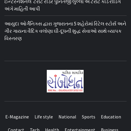
ઈન્ટરનેશનલ ટેરોટ રીડર પુનિતજી લુલ્લા એ ટેરોટ કાર્ડ રીડિંગ
અંગે માહિતી આપી
આયુદા ઓર્ગેનિક્સ દ્વારા ગુજરાતના 5 શહેરોમાં રિટેલ સ્ટોર્સ અને
ગીર ગાયના વૈદિક વલોણા ઘી-દૂધની શુદ્ધ સેવાઓ સાથે વ્યાપક
વિસ્તરણ
E-Magazine
Life style
National
Sports
Education
Contact
Tech
Health
Entertainment
Business