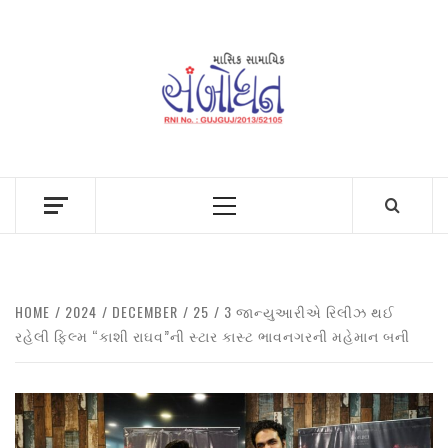
Skip
to
content
Primary
Menu
HOME
2024
DECEMBER
25
3 જાન્યુઆરીએ રિલીઝ થઈ
રહેલી ફિલ્મ “કાશી રાઘવ”ની સ્ટાર કાસ્ટ ભાવનગરની મહેમાન બની