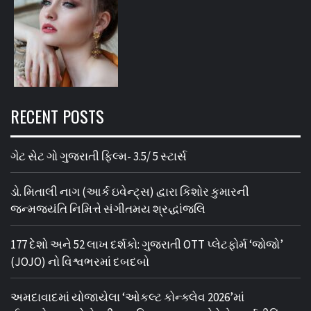
RECENT POSTS
ગેટ સેટ ગો ગુજરાતી ફિલ્મ- 3.5/ 5 સ્ટાર્સ
ડો. મિતાલી નાગ (આર્ક ઇવેન્ટ્સ) દ્વારા કિશોર કુમારની
જન્મજયંતિ નિમિત્તે સંગીતમય શ્રદ્ધાંજલિ
177 દેશો અને 52 લાખ દર્શકો: ગુજરાતી OTT પ્લેટફોર્મ ‘જોજો’
(JOJO) નો વિશ્વભરમાં દબદબો
અમદાવાદમાં યોજાયેલા ‘ઓકલ્ટ કોન્ક્લેવ 2026’માં