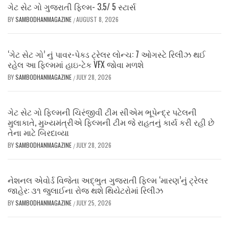
ગેટ સેટ ગો ગુજરાતી ફિલ્મ- 3.5/ 5 સ્ટાર્સ
BY
SAMBODHANMAGAZINE
AUGUST 8, 2026
/
‘ગેટ સેટ ગો’ નું પાવર-પેક્ડ ટ્રેલર લોન્ચ: 7 ઓગસ્ટે રિલીઝ થઈ
રહેલ આ ફિલ્મમાં હાઇ-ટેક VFX જોવા મળશે
BY
SAMBODHANMAGAZINE
JULY 28, 2026
/
ગેટ સેટ ગો ફિલ્મની ચિરંજીવી ટીમ સીએમ ભૂપેન્દ્ર પટેલની
મુલાકાતે, મુખ્યમંત્રીએ ફિલ્મની ટીમ જે રાહતનું કાર્ય કરી રહી છે
તેના માટે બિરદાવ્યા
BY
SAMBODHANMAGAZINE
JULY 28, 2026
/
નેશનલ એવોર્ડ વિજેતા અદ્ભુત ગુજરાતી ફિલ્મ ‘મારણ’નું ટ્રેલર
જાહેર: ૩૧ જુલાઈના રોજ થશે થિયેટરોમાં રિલીઝ
BY
SAMBODHANMAGAZINE
JULY 25, 2026
/