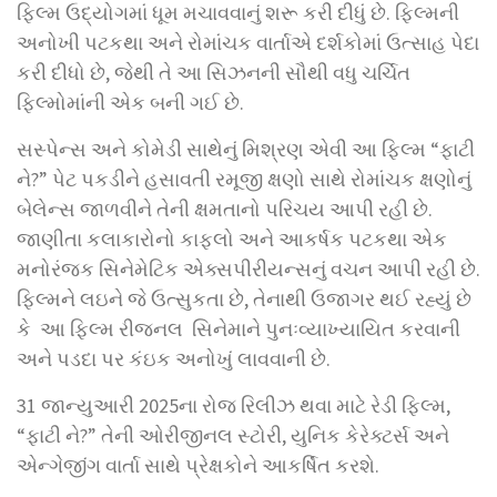
ફિલ્મ ઉદ્યોગમાં ધૂમ મચાવવાનું શરૂ કરી દીધું છે. ફિલ્મની
અનોખી પટકથા અને રોમાંચક વાર્તાએ દર્શકોમાં ઉત્સાહ પેદા
કરી દીધો છે, જેથી તે આ સિઝનની સૌથી વધુ ચર્ચિત
ફિલ્મોમાંની એક બની ગઈ છે.
સસ્પેન્સ અને કોમેડી સાથેનું મિશ્રણ એવી આ ફિલ્મ “ફાટી
ને?” પેટ પકડીને હસાવતી રમૂજી ક્ષણો સાથે રોમાંચક ક્ષણોનું
બેલેન્સ જાળવીને તેની ક્ષમતાનો પરિચય આપી રહી છે.
જાણીતા કલાકારોનો કાફલો અને આકર્ષક પટકથા એક
મનોરંજક સિનેમેટિક એક્સપીરીયન્સનું વચન આપી રહી છે.
ફિલ્મને લઇને જે ઉત્સુકતા છે, તેનાથી ઉજાગર થઈ રહ્યું છે
કે આ ફિલ્મ રીજનલ સિનેમાને પુનઃવ્યાખ્યાયિત કરવાની
અને પડદા પર કંઇક અનોખું લાવવાની છે.
31 જાન્યુઆરી 2025ના રોજ રિલીઝ થવા માટે રેડી ફિલ્મ,
“ફાટી ને?” તેની ઓરીજીનલ સ્ટોરી, યુનિક કેરેક્ટર્સ અને
એન્ગેજીંગ વાર્તા સાથે પ્રેક્ષકોને આકર્ષિત કરશે.