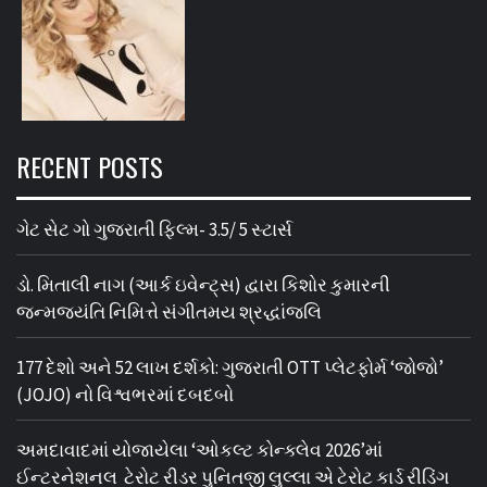
RECENT POSTS
ગેટ સેટ ગો ગુજરાતી ફિલ્મ- 3.5/ 5 સ્ટાર્સ
ડો. મિતાલી નાગ (આર્ક ઇવેન્ટ્સ) દ્વારા કિશોર કુમારની
જન્મજયંતિ નિમિત્તે સંગીતમય શ્રદ્ધાંજલિ
177 દેશો અને 52 લાખ દર્શકો: ગુજરાતી OTT પ્લેટફોર્મ ‘જોજો’
(JOJO) નો વિશ્વભરમાં દબદબો
અમદાવાદમાં યોજાયેલા ‘ઓકલ્ટ કોન્ક્લેવ 2026’માં
ઈન્ટરનેશનલ ટેરોટ રીડર પુનિતજી લુલ્લા એ ટેરોટ કાર્ડ રીડિંગ