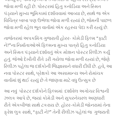
જોવા મળી રહી છે. પોસ્ટરમાં હિતુ કનોડિયા અને સ્મિત
પંડ્યાને મુખ્ય ભૂમિકામાં દર્શાવવામાં આવ્યા છે, સાથે જ એક
વિચિત્ર બાબા પણ ઉભેલા જોવા મળી રહ્યાં છે, જેમની પાછળ
જોવા મળી રહેલ ભૂત વાર્તામાં એક રહસ્ય પેદા કરી રહ્યું છે.
તાજેતરમાં અપકમિંગ ગુજરાતી હોરર- કોમેડી ફિલ્મ “ફાટી
ને?”ના નિર્માતાઓએ ફિલ્મના મુખ્ય પાત્રો હિતુ કનોડિયા
અને સ્મિત પંડ્યાને દર્શાવતું એક મોશન પોસ્ટર રિલીઝ કર્યું
હતું. જેઓ દેખીતી રીતે ડરી ગયેલા જોવા મળી રહ્યાં છે, જેણે
રિલીઝ પહેલા જ દર્શકોની જિજ્ઞાસાને વધારી દીધી છે. હવે, આ
નવા પોસ્ટર સાથે, પ્રેક્ષકો આ અસામાન્ય અને રોમાંચક
વાર્તામાં શું થઈ રહ્યું છે તે જાણવા માટે વધુ ઉત્સુક છે
આ નવું પોસ્ટર દર્શકોને ફિલ્મમાં દર્શાવેલ અગોચર વિશ્વની
ઝલક આપે છે, જ્યાં કોમેડી અને સુપરનેચરલ અણધારી
રીતે એકબીજા સાથે ટકરાય છે. હોરર-કોમેડી જોનરામાં તેના
ફ્રેશ લુક સાથે, “ફાટી ને?” તેની રીલીઝ પહેલાં જ ગુજરાતી