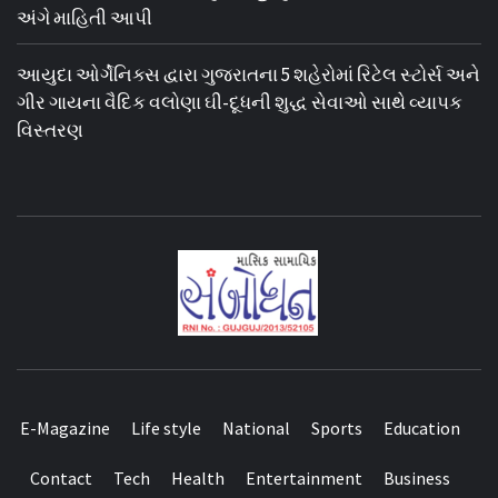
અંગે માહિતી આપી
આયુદા ઓર્ગેનિક્સ દ્વારા ગુજરાતના 5 શહેરોમાં રિટેલ સ્ટોર્સ અને
ગીર ગાયના વૈદિક વલોણા ઘી-દૂધની શુદ્ધ સેવાઓ સાથે વ્યાપક
વિસ્તરણ
E-Magazine
Life style
National
Sports
Education
Contact
Tech
Health
Entertainment
Business