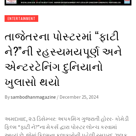
ENTERTAINMENT
તાજેતરના પોસ્ટરમાં “ફાટી
ને?”ની રહસ્યમયપૂર્ણ અને
એન્ટરટેનિંગ દુનિયાનો
ખુલાસો થયો
By
sambodhanmagazine
/
December 25, 2024
અમદાવાદ, ૨૩ ડિસેમ્બર: અપકમિંગ ગુજરાતી હોરર- કોમેડી
ફિલ્મ “ફાટી ને?”ના મેકર્સ દ્વારા પોસ્ટર લોન્ચ કરવામાં
આવ્યું છે, જેમાં ફિલ્મના કલાકારોની પહેલી રસપ્રદ ઝલક