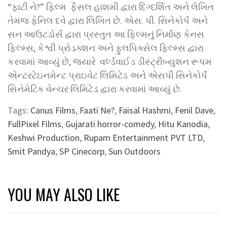
“ફાટી ને?” ફિલ્મ ફૈસલ હાશમી દ્વારા દિગ્દર્શિત અને લેખિત
તેમજ ફેનિલ દવે દ્વારા લિખિત છે. એસ. પી. સિનેકોર્પ અને
સન આઉટડોર્સ દ્વારા પ્રસ્તુત આ ફિલ્મનું નિર્માણ કેનસ
ફિલ્મ્સ, કેશ્વી પ્રોડક્શન અને ફુલપિક્સેલ ફિલ્મ્સ દ્વારા
કરવામાં આવ્યું છે, જ્યારે વર્લ્ડવાઈડ ડીસ્ટ્રીબ્યુશન રૂપમ
એન્ટરટેઇનમેન્ટ પ્રાઇવેટ લિમિટેડ અને એસપી સિનેકોર્પ
સિનેમેટિક વેન્ચર લિમિટેડ દ્વારા કરવામાં આવ્યું છે.
Tags:
Canus Films
,
Faati Ne?
,
Faisal Hashmi
,
Fenil Dave
,
FullPixel Films
,
Gujarati horror-comedy
,
Hitu Kanodia
,
Keshwi Production
,
Rupam Entertainment PVT LTD
,
Smit Pandya
,
SP Cinecorp
,
Sun Outdoors
YOU MAY ALSO LIKE