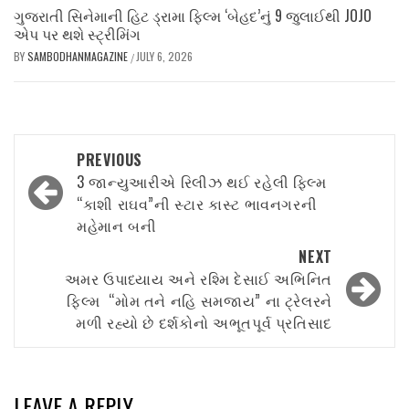
ગુજરાતી સિનેમાની હિટ ડ્રામા ફિલ્મ ‘બેહદ’નું 9 જુલાઈથી JOJO
એપ પર થશે સ્ટ્રીમિંગ
BY
SAMBODHANMAGAZINE
JULY 6, 2026
/
Post
PREVIOUS
navigation
3 જાન્યુઆરીએ રિલીઝ થઈ રહેલી ફિલ્મ
“કાશી રાઘવ”ની સ્ટાર કાસ્ટ ભાવનગરની
મહેમાન બની
NEXT
અમર ઉપાધ્યાય અને રશ્મિ દેસાઈ અભિનિત
ફિલ્મ “મોમ તને નહિ સમજાય” ના ટ્રેલરને
મળી રહ્યો છે દર્શકોનો અભૂતપૂર્વ પ્રતિસાદ
LEAVE A REPLY