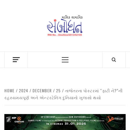
Skip
to
content
Primary
Menu
HOME
2024
DECEMBER
25
તાજેતરના પોસ્ટરમાં “ફાટી ને?”ની
રહસ્યમયપૂર્ણ અને એન્ટરટેનિંગ દુનિયાનો ખુલાસો થયો