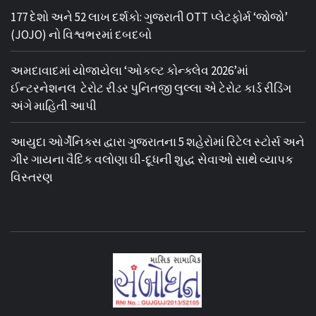
177 દેશો અને 52 લાખ દર્શકો: ગુજરાતી OTT પ્લેટફોર્મ ‘જોજો’
(JOJO) નો વિશ્વભરમાં દબદબો
અમદાવાદમાં યોજાયેલા ‘ઓકલ્ટ કોન્ક્લેવ 2026’માં
ઈન્ટરનેશનલ ટેરોટ રીડર પુનિતજી લુલ્લા એ ટેરોટ કાર્ડ રીડિંગ
અંગે માહિતી આપી
આયુદા ઓર્ગેનિક્સ દ્વારા ગુજરાતના 5 શહેરોમાં રિટેલ સ્ટોર્સ અને
ગીર ગાયના વૈદિક વલોણા ઘી-દૂધની શુદ્ધ સેવાઓ સાથે વ્યાપક
વિસ્તરણ