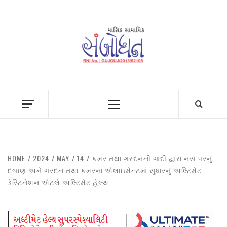
Skip
to
content
Primary
Menu
HOME
2024
MAY
14
કમર તથા ગરદનની ગાદી દ્વારા નસ પરનું
દબાણ અને ગરદન તથા કમરના એલાઇમેન્ટમાં સુધારનું અલ્ટિમેટ
ડેસ્ટિનેશન એટલે અલ્ટિમેટ હેલ્થ