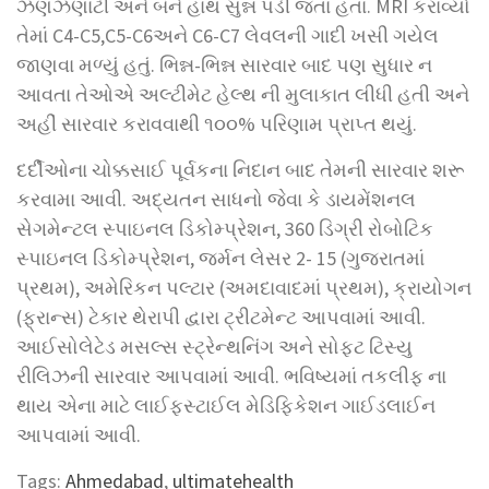
ઝણઝણાટી અને બંને હાથ સુન્ન પડી જતા હતા. MRI કરાવ્યો
તેમાં C4-C5,C5-C6અને C6-C7 લેવલની ગાદી ખસી ગયેલ
જાણવા મળ્યું હતું. ભિન્ન-ભિન્ન સારવાર બાદ પણ સુધાર ન
આવતા તેઓએ અલ્ટીમેટ હેલ્થ ની મુલાકાત લીધી હતી અને
અહીં સારવાર કરાવવાથી ૧૦૦% પરિણામ પ્રાપ્ત થયું.
દર્દીઓના ચોક્કસાઈ પૂર્વકના નિદાન બાદ તેમની સારવાર શરૂ
કરવામા આવી. અદ્યતન સાધનો જેવા કે ડાયમેંશનલ
સેગમેન્ટલ સ્પાઇનલ ડિકોમ્પ્રેશન, 360 ડિગ્રી રોબોટિક
સ્પાઇનલ ડિકોમ્પ્રેશન, જર્મન લેસર 2- 15 (ગુજરાતમાં
પ્રથમ), અમેરિકન પલ્ટાર (અમદાવાદમાં પ્રથમ), ક્રાયોગન
(ફ્રાન્સ) ટેકાર થેરાપી દ્વારા ટ્રીટમેન્ટ આપવામાં આવી.
આઈસોલેટેડ મસલ્સ સ્ટ્રેન્થનિંગ અને સોફ્ટ ટિસ્યુ
રીલિઝની સારવાર આપવામાં આવી. ભવિષ્યમાં તકલીફ ના
થાય એના માટે લાઈફસ્ટાઈલ મેડિફિકેશન ગાઈડલાઈન
આપવામાં આવી.
Tags:
Ahmedabad
,
ultimatehealth