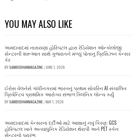
YOU MAY ALSO LIKE
અમદાવાદમાં નારાયણા હોસ્પિટલ દ્વારા રેડિયેશન ઓન્કોલોજી
સેન્ટરની શરૂઆત સાથે ગુજરાતને મળ્યું પોતાનું પ્રિસિઝન કેન્સર
કેર
BY
SAMBODHANMAGAZINE
JUNE 1, 2026
/
ઈરોસ વેલનેસે ગાંધીનગરમાં ભારતનું પ્રથમ સોવરિન AI સંચાલિત
પ્રિવેન્ટિવ પ્રાથમિક આરોગ્ય સંભાળ ક્લિનિક લોન્ચ કર્યું
BY
SAMBODHANMAGAZINE
MAY 1, 2026
/
અમદાવાદમાં કેન્સરના દર્દીઓ માટે આશાનું નવું કિરણ: GCS
હોસ્પિટલ ખાતે અત્યાધુનિક રેડિયેશન થેરાપી અને PET સ્કેન
સેન્ટરનો પ્રારંભ