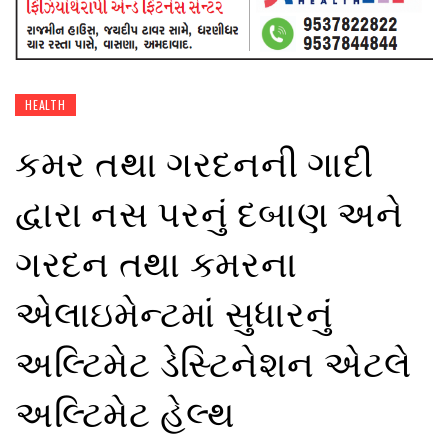
HEALTH
કમર તથા ગરદનની ગાદી
દ્વારા નસ પરનું દબાણ અને
ગરદન તથા કમરના
એલાઇમેન્ટમાં સુધારનું
અલ્ટિમેટ ડેસ્ટિનેશન એટલે
અલ્ટિમેટ હેલ્થ