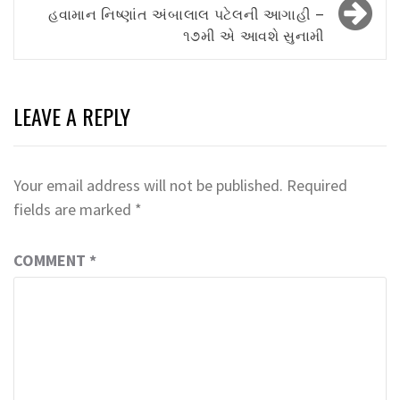
હવામાન નિષ્ણાંત અંબાલાલ પટેલની આગાહી –
૧૭મી એ આવશે સુનામી
LEAVE A REPLY
Your email address will not be published.
Required
fields are marked
*
COMMENT
*