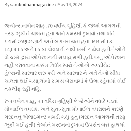
By
sambodhanmagazine
/
May 14, 2024
જ્યોત્સનાબેન શાહ ,70 વર્ષીય ગૃહિણી કે જેઓ આગળની
તરફ ઝૂકીને ચાલતા હતા અને કમરમાં દુખાવો તથા બંને
પગમાં ઝણઝણાટી અને બળતરા થતા હતા. MRIમાં L3-
L4,L4-L5 અને L5-S1 લેવલની ગાદી ખસી ગયેલ હતી.તેઓને
ડૉક્ટર્સ દ્વારા ઓપેરશનની સલાહ મળી હતી.પરંતુ ઓપેરશન
નહીં કરાવવાના મક્કમ નિર્ધાર સાથે તેઓએ અલ્ટીમેટ
હેલ્થની સારવાર શરુ કરી અને સારવાર ને અંતે તેઓ સીધા
ચાલતા થઈ ગયા,લાંબો સમય બેસવામાં કે ઉભા રહેવામાં કોઈ
તકલીફ રહી નહિ.
રૂપલબેન શાહ, ૫૧ વર્ષિય ગૃહિણી કે જેઓને વધારે પડતાં
મોબાઈલ વપરાશ અને સુતા-સુતા મોબાઈલ વપરાશને કારણે
ગરદનનું એલાઇમેન્ટ બગડી ગયું હતું (ગરદન આગળની તરફ
ઝૂકી ગઈ હતી).તેઓને ગરદનનાં દુખાવા ઉપરાંત બન્ને હાથમાં