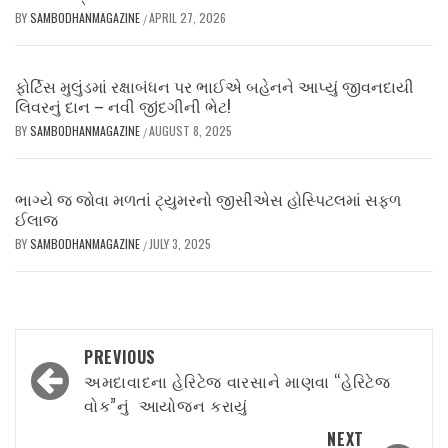
BY
SAMBODHANMAGAZINE
APRIL 27, 2026
/
ફોર્ટિસ મુલુંડમાં રક્ષાબંધન પર ભાઈએ બહેનને આપ્યું જીવનદાયી
લિવરનું દાન – નવી જીંદગીની ભેટ!
BY
SAMBODHANMAGAZINE
AUGUST 8, 2025
/
ભાગ્યે જ જોવા મળતાં ટ્યુમરનો જીસીએસ હોસ્પિટલમાં સફળ
ઈલાજ
BY
SAMBODHANMAGAZINE
JULY 3, 2025
/
Post
PREVIOUS
navigation
અમદાવાદના હેરિટેજ વારસાને માણવા “હેરિટેજ
વોક”નું આયોજન કરાયું
NEXT