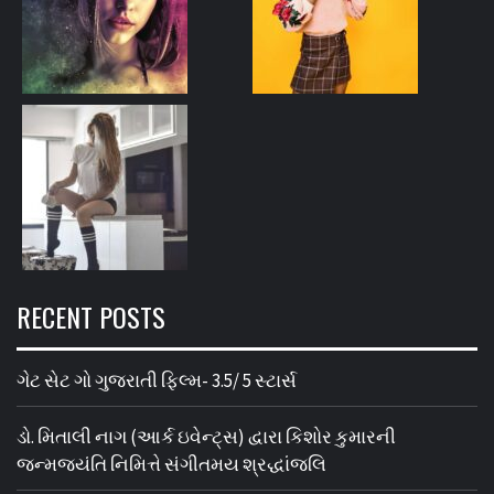
RECENT POSTS
ગેટ સેટ ગો ગુજરાતી ફિલ્મ- 3.5/ 5 સ્ટાર્સ
ડો. મિતાલી નાગ (આર્ક ઇવેન્ટ્સ) દ્વારા કિશોર કુમારની
જન્મજયંતિ નિમિત્તે સંગીતમય શ્રદ્ધાંજલિ