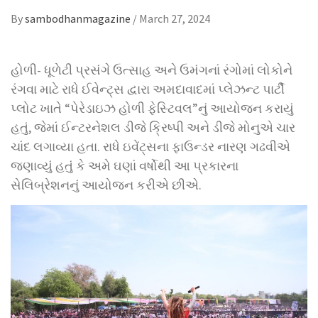
By
sambodhanmagazine
/
March 27, 2024
હોળી- ધૂળેટી પ્રસંગે ઉત્સાહ અને ઉમંગનાં રંગોમાં લોકોને
રંગવા માટે રાધે ઈવેન્ટ્સ દ્વારા અમદાવાદમાં પ્લેઝન્ટ પાર્ટી
પ્લોટ ખાતે “પેરેડાઇઝ હોળી ફેસ્ટિવલ”નું આયોજન કરાયું
હતું, જેમાં ઈન્ટરનેશલ ડીજે ક્રિષ્પી અને ડીજે મોનુએ ચાર
ચાંદ લગાવ્યા હતા. રાધે ઇવેંટ્સના ફાઉન્ડર નારણ ગઢવીએ
જણાવ્યું હતું કે અમે ઘણાં વર્ષોથી આ પ્રકારના
સેલિબ્રેશનનું આયોજન કરીએ છીએ.