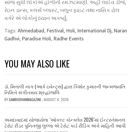
સાંજ સુધી લોકોએ હોળીની રમઝટમાણી. અહીં લાઈવ ડીજે,
રેઇન ડાન્સ, કલર્સ બ્લાસ્ટ, બલૂન ફાઇટ તથા નાસિક ઢોલ
વગેરે એ લોકોનું ધ્યાન અકર્ષ્યું.
Tags:
Ahmedabad
,
Festival
,
Holi
,
International Dj
,
Naran
Gadhvi
,
Paradise Holi
,
Radhe Events
YOU MAY ALSO LIKE
ડો. મિતાલી નાગ (આર્ક ઇવેન્ટ્સ) દ્વારા કિશોર કુમારની જન્મજયંતિ
નિમિત્તે સંગીતમય શ્રદ્ધાંજલિ
BY
SAMBODHANMAGAZINE
AUGUST 4, 2026
/
અમદાવાદમાં યોજાયેલા ‘ઓકલ્ટ કોન્ક્લેવ 2026’માં ઈન્ટરનેશનલ
ટેરોટ રીડર પુનિતજી લુલ્લા એ ટેરોટ કાર્ડ રીડિંગ અંગે માહિતી આપી