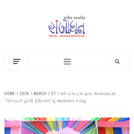
Skip
to
content
Primary
Menu
HOME
2024
MARCH
27
રાધે ઈવેન્ટ્સ દ્વારા અમદાવાદમાં
“પેરેડાઇઝ હોળી ફેસ્ટિવલ”નું આયોજન કરાયું