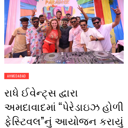
AHMEDABAD
રાધે ઈવેન્ટ્સ દ્વારા
અમદાવાદમાં “પેરેડાઇઝ હોળી
ફેસ્ટિવલ”નું આયોજન કરાયું