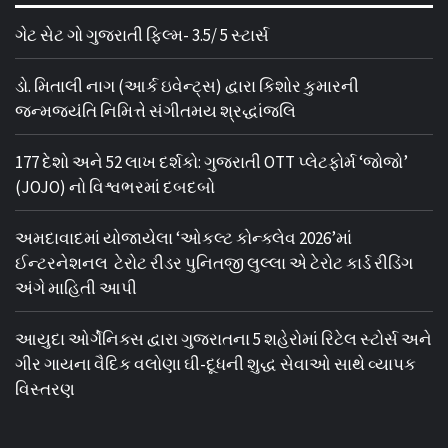
ગેટ સેટ ગો ગુજરાતી ફિલ્મ- 3.5/ 5 સ્ટાર્સ
ડો. મિતાલી નાગ (આર્ક ઇવેન્ટ્સ) દ્વારા કિશોર કુમારની
જન્મજયંતિ નિમિત્તે સંગીતમય શ્રદ્ધાંજલિ
177 દેશો અને 52 લાખ દર્શકો: ગુજરાતી OTT પ્લેટફોર્મ ‘જોજો’
(JOJO) નો વિશ્વભરમાં દબદબો
અમદાવાદમાં યોજાયેલા ‘ઓકલ્ટ કોન્ક્લેવ 2026’માં
ઈન્ટરનેશનલ ટેરોટ રીડર પુનિતજી લુલ્લા એ ટેરોટ કાર્ડ રીડિંગ
અંગે માહિતી આપી
આયુદા ઓર્ગેનિક્સ દ્વારા ગુજરાતના 5 શહેરોમાં રિટેલ સ્ટોર્સ અને
ગીર ગાયના વૈદિક વલોણા ઘી-દૂધની શુદ્ધ સેવાઓ સાથે વ્યાપક
વિસ્તરણ