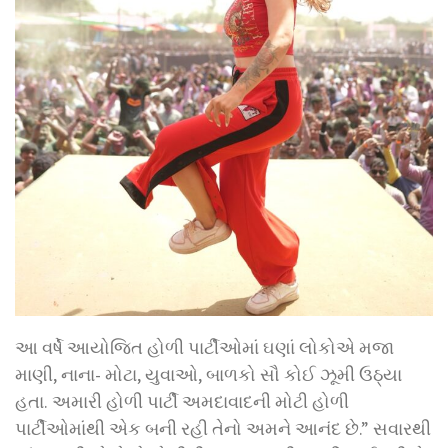
આ વર્ષે આયોજિત હોળી પાર્ટીઓમાં ઘણાં લોકોએ મજા
માણી, નાના- મોટા, યુવાઓ, બાળકો સૌ કોઈ ઝૂમી ઉઠ્યા
હતા. અમારી હોળી પાર્ટી અમદાવાદની મોટી હોળી
પાર્ટીઓમાંથી એક બની રહી તેનો અમને આનંદ છે.” સવારથી