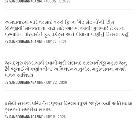
BY
SAMBODHANMAGAZINE
AUGUST 1, 2026
/
અમદાવાદમાં ભારે વરસાદ વચ્ચે ફિલ્મ ‘ગેટ સેટ ગો’ની ‘ટીમ
ચિરંજીવી’ માનવતાના કાર્ય માટે આગળ આવી: ગુલબાઈ ટેકરાના
પ્રભાવિત પરિવારોને ફૂડ પેકેટ્સ અને પીવાના પાણીનું વિતરણ કર્યું
BY
SAMBODHANMAGAZINE
JULY 27, 2026
/
જગદ્ગુરુ શંકરાચાર્ય સ્વામી શ્રી સદાનંદ સરસ્વતીજી મહારાજનું
24 જુલાઈએ કર્ણાવતીમાં અભિનંદનચાતુર્માસ મહોત્સવમાં મળશે
પાવન સાન્નિધ્ય
BY
SAMBODHANMAGAZINE
JULY 22, 2026
/
ધર્મથી સમાજ પરિવર્તન: પૂજ્ય વિરલબાપુએ જાહેર કર્યો અંતિમધામ
ટ્રસ્ટનો રાષ્ટ્રીય સંકલ્પ
BY
SAMBODHANMAGAZINE
JULY 18, 2026
/