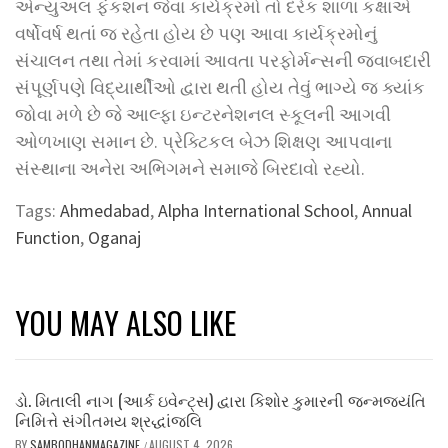
એન્યુઅલ ફંકશન જેવા કાર્યક્રમો તો દરેક શાળા કક્ષાએ
વર્ષોવર્ષ થતાં જ રહેતા હોય છે પણ આવા કાર્યક્રમોનું
સંચાલન તથા તેમાં કરવામાં આવતા પરફોર્મન્સની જવાબદારી
સંપૂર્ણપણે વિદ્યાર્થીઓ દ્વારા થતી હોય તેવું ભાગ્યે જ ક્યાંક
જોવા મળે છે જે આલ્ફા ઇન્ટરનેશનલ સ્કૂલની આગવી
ઓળખાણ સમાન છે. પ્રેક્ટિકલ બેઝ શિક્ષણ આપવાના
સંસ્થાના અનેરા અભિગમને સમાજે બિરદાવો રહ્યો.
Tags:
Ahmedabad
,
Alpha International School
,
Annual
Function
,
Oganaj
YOU MAY ALSO LIKE
ડો. મિતાલી નાગ (આર્ક ઇવેન્ટ્સ) દ્વારા કિશોર કુમારની જન્મજયંતિ
નિમિત્તે સંગીતમય શ્રદ્ધાંજલિ
BY
SAMBODHANMAGAZINE
AUGUST 4, 2026
/