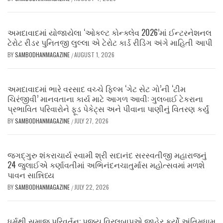
અમદાવાદમાં યોજાયેલા ‘ઓકલ્ટ કોન્ક્લેવ 2026’માં ઈન્ટરનેશનલ
ટેરોટ રીડર પુનિતજી લુલ્લા એ ટેરોટ કાર્ડ રીડિંગ અંગે માહિતી આપી
BY
SAMBODHANMAGAZINE
AUGUST 1, 2026
/
અમદાવાદમાં ભારે વરસાદ વચ્ચે ફિલ્મ ‘ગેટ સેટ ગો’ની ‘ટીમ
ચિરંજીવી’ માનવતાના કાર્ય માટે આગળ આવી: ગુલબાઈ ટેકરાના
પ્રભાવિત પરિવારોને ફૂડ પેકેટ્સ અને પીવાના પાણીનું વિતરણ કર્યું
BY
SAMBODHANMAGAZINE
JULY 27, 2026
/
જગદ્ગુરુ શંકરાચાર્ય સ્વામી શ્રી સદાનંદ સરસ્વતીજી મહારાજનું
24 જુલાઈએ કર્ણાવતીમાં અભિનંદનચાતુર્માસ મહોત્સવમાં મળશે
પાવન સાન્નિધ્ય
BY
SAMBODHANMAGAZINE
JULY 22, 2026
/
ધર્મથી સમાજ પરિવર્તન: પૂજ્ય વિરલબાપુએ જાહેર કર્યો અંતિમધામ