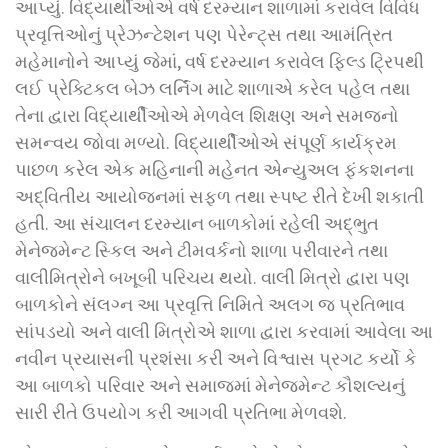
આપ્યું. વિદ્યાર્થીઓએ વર્ષ દરમ્યાન શાળામાં કરાવેલ વિવિધ
પ્રવૃત્તિઓનું પ્રેઝન્ટેશન પણ પેરેન્ટ્સ તથા આમંત્રિત
મહેમાનોને આપ્યું જેમાં, વર્ષ દરમ્યાન કરાવેલ ફિલ્ડ ટ્રિપથી
લઈ પ્રેક્ટિકલ બેઝ લર્નિંગ માટે શાળાએ કરેલ પહેલ તથા
તેના દ્વારા વિદ્યાર્થીઓએ મેળવેલ શિક્ષણ અને સમજનો
સમન્વય જોવા મળ્યો. વિદ્યાર્થીઓએ સંપૂર્ણ કાર્યક્રમ
પાછળ કરેલ એક મહિનાની મહેનત એન્યુઅલ ફંકશનના
અદ્વિતીય આયોજનમાં સફળ તથા સ્પષ્ટ રીતે દેખી શકાતી
હતી. આ સંચાલન દરમ્યાન બાળકોમાં રહેલી અદ્ભુત
મેનેજમેન્ટ સ્કિલ અને ટીમવર્કનો શાળા પરીવારને તથા
વાલીમિત્રોને બખૂબી પરિચય થયો. વાલી મિત્રો દ્વારા પણ
બાળકોને સંલગ્ન આ પ્રવૃત્તિ નિમિતે અલગ જ પ્રતિભાવ
સાંપડયો અને વાલી મિત્રોએ શાળા દ્વારા કરવામાં આવેલા આ
નવીન પ્રયાસની પ્રશંસા કરી અને વિશ્વાસ પ્રગટ કર્યો કે
આ બાળકો પરિવાર અને સમાજમાં મેનેજમેન્ટ કૌશલ્યનું
સારી રીતે ઉપયોગ કરી આગવી પ્રતિભા મેળવશે.