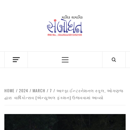
Skip
to
content
Primary
Menu
HOME
2024
MARCH
7
આલ્ફા ઈન્ટરનેશનલ સ્કૂલ, ઓગણજ
દ્વારા વાર્ષિકોત્સવ (એન્યુઅલ ફંક્શન) ઉજવવામાં આવ્યો