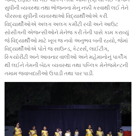
સુધીની વ્યવસ્થા તથા ભોજનના મેનુ નક્કી કરવાથી લઈ તેને
પીરસવા સુધીની વ્યવસ્થાઓ વિદ્યાર્થીઓએ કરી.
વિદ્યાર્થીઓએ અલગ અલગ કમીટી રચી અને આઉટ
સોસીંગની એજન્સીઓને મેનેજ કરી તેની પાસે કામ કરાવ્યું
જે વિદ્યાર્થીઓ માટે ખૂબ જ નવો અનુભવ બની રહ્યો, જેમાં
વિદ્યાર્થીઓએ પોતે જ સાઉન્ડ, કેટરર્સ, લાઈટીંગ,
સ્કિયોરીટી અને આવનાર વાલીઓ અને મહેમાનોનું પાર્કીંગ
થી લઈને તેમની બેઠક વ્યવસ્થા તથા પબ્લિક મેનેજમેન્ટની
તમામ જવાબદારીઓ ઉપાડી તથા પાર પાડી.