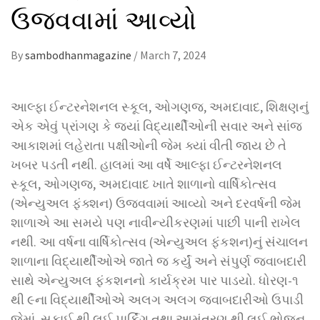
ઉજવવામાં આવ્યો
By
sambodhanmagazine
/
March 7, 2024
આલ્ફા ઈન્ટરનેશનલ સ્કૂલ, ઓગણજ, અમદાવાદ, શિક્ષણનું
એક એવું પ્રાંગણ કે જ્યાં વિદ્યાર્થીઓની સવાર અને સાંજ
આકાશમાં લહેરાતા પક્ષીઓની જેમ ક્યાં વીતી જાય છે તે
ખબર પડતી નથી. હાલમાં આ વર્ષે આલ્ફા ઈન્ટરનેશનલ
સ્કૂલ, ઓગણજ, અમદાવાદ ખાતે શાળાનો વાર્ષિકોત્સવ
(એન્યુઅલ ફંક્શન) ઉજવવામાં આવ્યો અને દરવર્ષની જેમ
શાળાએ આ સમયે પણ નાવીન્યીકરણમાં પાછી પાની રાખેલ
નથી. આ વર્ષના વાર્ષિકોત્સવ (એન્યુઅલ ફંકશન)નું સંચાલન
શાળાના વિદ્યાર્થીઓએ જાતે જ કર્યું અને સંપુર્ણ જવાબદારી
સાથે એન્યુઅલ ફંકશનનો કાર્યક્રમ પાર પાડયો. ધોરણ-૧
થી ૯ના વિદ્યાર્થીઓએ અલગ અલગ જવાબદારીઓ ઉપાડી
જેમાં, સફાઈ થી લઈ પાર્કિંગ તથા આમંત્રણ થી લઈ ભોજન