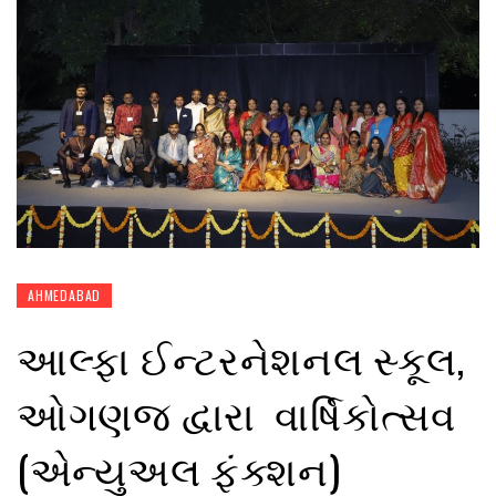
AHMEDABAD
આલ્ફા ઈન્ટરનેશનલ સ્કૂલ,
ઓગણજ દ્વારા વાર્ષિકોત્સવ
(એન્યુઅલ ફંક્શન)