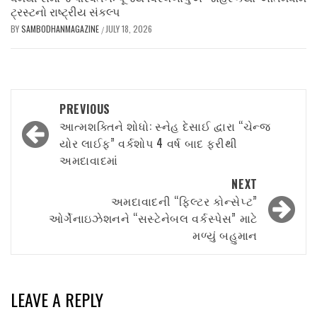
ટ્રસ્ટનો રાષ્ટ્રીય સંકલ્પ
BY
SAMBODHANMAGAZINE
JULY 18, 2026
/
Post
PREVIOUS
navigation
આત્મશક્તિને શોધો: સ્નેહ દેસાઈ દ્વારા “ચેન્જ
યોર લાઈફ” વર્કશોપ 4 વર્ષ બાદ ફરીથી
અમદાવાદમાં
NEXT
અમદાવાદની “ફિલ્ટર કોન્સેપ્ટ”
ઓર્ગેનાઇઝેશનને “સસ્ટેનેબલ વર્કસ્પેસ” માટે
મળ્યું બહુમાન
LEAVE A REPLY