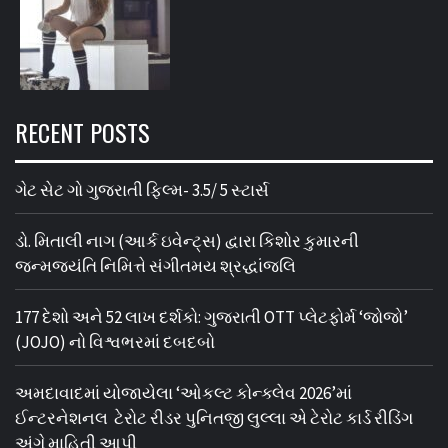
RECENT POSTS
ગેટ સેટ ગો ગુજરાતી ફિલ્મ- 3.5/ 5 સ્ટાર્સ
ડો. મિતાલી નાગ (આર્ક ઇવેન્ટ્સ) દ્વારા કિશોર કુમારની
જન્મજયંતિ નિમિત્તે સંગીતમય શ્રદ્ધાંજલિ
177 દેશો અને 52 લાખ દર્શકો: ગુજરાતી OTT પ્લેટફોર્મ ‘જોજો’
(JOJO) નો વિશ્વભરમાં દબદબો
અમદાવાદમાં યોજાયેલા ‘ઓકલ્ટ કોન્ક્લેવ 2026’માં
ઈન્ટરનેશનલ ટેરોટ રીડર પુનિતજી લુલ્લા એ ટેરોટ કાર્ડ રીડિંગ
અંગે માહિતી આપી