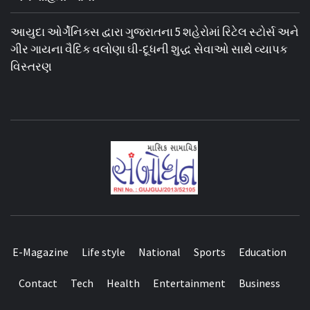
આયુદા ઓર્ગેનિક્સ દ્વારા ગુજરાતના 5 શહેરોમાં રિટેલ સ્ટોર્સ અને
ગીર ગાયના વૈદિક વલોણા ઘી-દૂધની શુદ્ધ સેવાઓ સાથે વ્યાપક
વિસ્તરણ
E-Magazine
Life style
National
Sports
Education
Contact
Tech
Health
Entertainment
Business