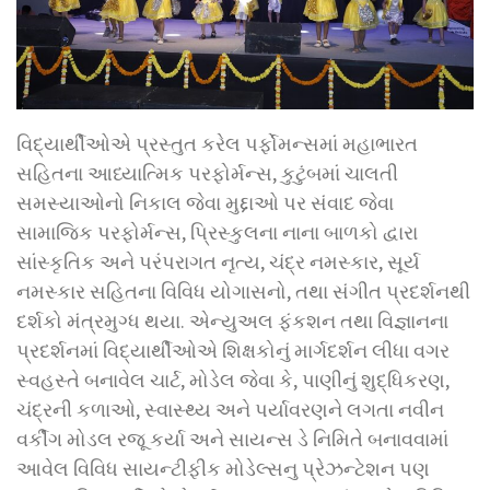
વિદ્યાર્થીઓએ પ્રસ્તુત કરેલ પર્ફોમન્સમાં મહાભારત
સહિતના આધ્યાત્મિક પરફોર્મન્સ, કુટુંબમાં ચાલતી
સમસ્યાઓનો નિકાલ જેવા મુદ્દાઓ પર સંવાદ જેવા
સામાજિક પરફોર્મન્સ, પ્રિસ્કુલના નાના બાળકો દ્વારા
સાંસ્કૃતિક અને પરંપરાગત નૃત્ય, ચંદ્ર નમસ્કાર, સૂર્ય
નમસ્કાર સહિતના વિવિધ યોગાસનો, તથા સંગીત પ્રદર્શનથી
દર્શકો મંત્રમુગ્ધ થયા. એન્યુઅલ ફંકશન તથા વિજ્ઞાનના
પ્રદર્શનમાં વિદ્યાર્થીઓએ શિક્ષકોનું માર્ગદર્શન લીધા વગર
સ્વહસ્તે બનાવેલ ચાર્ટ, મોડેલ જેવા કે, પાણીનું શુદ્ધિકરણ,
ચંદ્રની કળાઓ, સ્વાસ્થ્ય અને પર્યાવરણને લગતા નવીન
વર્કીંગ મોડલ રજૂ કર્યા અને સાયન્સ ડે નિમિતે બનાવવામાં
આવેલ વિવિધ સાયન્ટીફીક મોડેલ્સનુ પ્રેઝન્ટેશન પણ