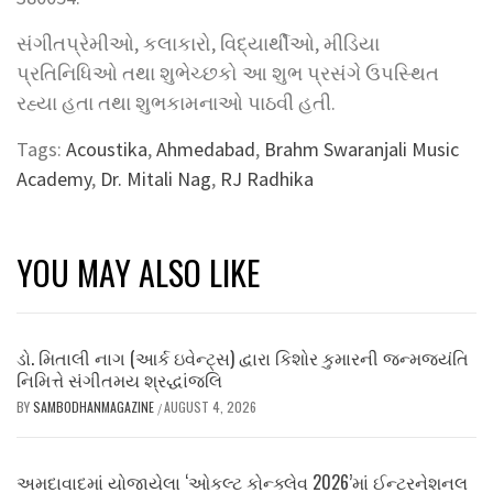
સંગીતપ્રેમીઓ, કલાકારો, વિદ્યાર્થીઓ, મીડિયા
પ્રતિનિધિઓ તથા શુભેચ્છકો આ શુભ પ્રસંગે ઉપસ્થિત
રહ્યા હતા તથા શુભકામનાઓ પાઠવી હતી.
Tags:
Acoustika
,
Ahmedabad
,
Brahm Swaranjali Music
Academy
,
Dr. Mitali Nag
,
RJ Radhika
YOU MAY ALSO LIKE
ડો. મિતાલી નાગ (આર્ક ઇવેન્ટ્સ) દ્વારા કિશોર કુમારની જન્મજયંતિ
નિમિત્તે સંગીતમય શ્રદ્ધાંજલિ
BY
SAMBODHANMAGAZINE
AUGUST 4, 2026
/
અમદાવાદમાં યોજાયેલા ‘ઓકલ્ટ કોન્ક્લેવ 2026’માં ઈન્ટરનેશનલ