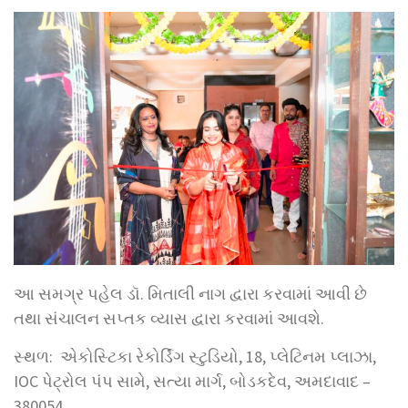
આ સમગ્ર પહેલ ડૉ. મિતાલી નાગ દ્વારા કરવામાં આવી છે
તથા સંચાલન સપ્તક વ્યાસ દ્વારા કરવામાં આવશે.
સ્થળ: એકોસ્ટિકા રેકોર્ડિંગ સ્ટુડિયો, 18, પ્લેટિનમ પ્લાઝા,
IOC પેટ્રોલ પંપ સામે, સત્યા માર્ગ, બોડકદેવ, અમદાવાદ –
380054.