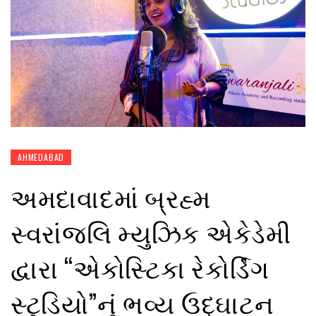
AHMEDABAD
અમદાવાદમાં બ્રહ્મ
સ્વરાંજલિ મ્યુઝિક એકેડેમી
દ્વારા “એકોસ્ટિકા રેકોર્ડિંગ
સ્ટુડિયો”નું ભવ્ય ઉદ્ઘાટન