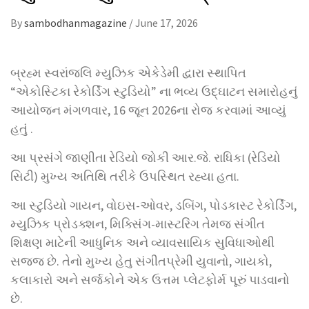
By
sambodhanmagazine
/
June 17, 2026
બ્રહ્મ સ્વરાંજલિ મ્યુઝિક એકેડેમી દ્વારા સ્થાપિત
“એકોસ્ટિકા રેકોર્ડિંગ સ્ટુડિયો” ના ભવ્ય ઉદ્ઘાટન સમારોહનું
આયોજન મંગળવાર, 16 જૂન 2026ના રોજ કરવામાં આવ્યું
હતું .
આ પ્રસંગે જાણીતા રેડિયો જોકી આર.જે. રાધિકા (રેડિયો
સિટી) મુખ્ય અતિથિ તરીકે ઉપસ્થિત રહ્યા હતા.
આ સ્ટુડિયો ગાયન, વોઇસ-ઓવર, ડબિંગ, પોડકાસ્ટ રેકોર્ડિંગ,
મ્યુઝિક પ્રોડક્શન, મિક્સિંગ-માસ્ટરિંગ તેમજ સંગીત
શિક્ષણ માટેની આધુનિક અને વ્યાવસાયિક સુવિધાઓથી
સજ્જ છે. તેનો મુખ્ય હેતુ સંગીતપ્રેમી યુવાનો, ગાયકો,
કલાકારો અને સર્જકોને એક ઉત્તમ પ્લેટફોર્મ પૂરું પાડવાનો
છે.