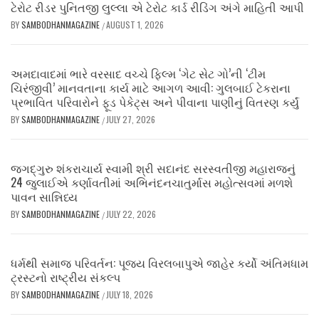
ટેરોટ રીડર પુનિતજી લુલ્લા એ ટેરોટ કાર્ડ રીડિંગ અંગે માહિતી આપી
BY
SAMBODHANMAGAZINE
AUGUST 1, 2026
/
અમદાવાદમાં ભારે વરસાદ વચ્ચે ફિલ્મ ‘ગેટ સેટ ગો’ની ‘ટીમ
ચિરંજીવી’ માનવતાના કાર્ય માટે આગળ આવી: ગુલબાઈ ટેકરાના
પ્રભાવિત પરિવારોને ફૂડ પેકેટ્સ અને પીવાના પાણીનું વિતરણ કર્યું
BY
SAMBODHANMAGAZINE
JULY 27, 2026
/
જગદ્ગુરુ શંકરાચાર્ય સ્વામી શ્રી સદાનંદ સરસ્વતીજી મહારાજનું
24 જુલાઈએ કર્ણાવતીમાં અભિનંદનચાતુર્માસ મહોત્સવમાં મળશે
પાવન સાન્નિધ્ય
BY
SAMBODHANMAGAZINE
JULY 22, 2026
/
ધર્મથી સમાજ પરિવર્તન: પૂજ્ય વિરલબાપુએ જાહેર કર્યો અંતિમધામ
ટ્રસ્ટનો રાષ્ટ્રીય સંકલ્પ
BY
SAMBODHANMAGAZINE
JULY 18, 2026
/