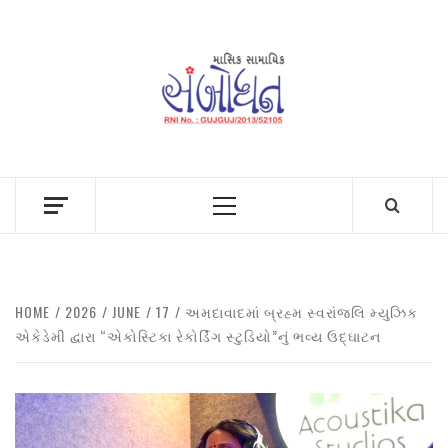
Skip
to
content
Primary
Menu
HOME
2026
JUNE
17
અમદાવાદમાં બ્રહ્મ સ્વરાંજલિ મ્યુઝિક
એકેડેમી દ્વારા “એકોસ્ટિકા રેકોર્ડિંગ સ્ટુડિયો”નું ભવ્ય ઉદ્ઘાટન