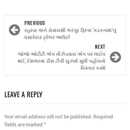
Post
PREVIOUS
navigation
રહસ્ય અને રોમાંચથી ભરપૂર ફિલ્મ ‘કડકનાથ’નું
ધમાકેદાર ટ્રેલર આઉટ!
NEXT
જોજો ઓટીટી એપ વીઝેડવાય એપ પર લાઈવ
થઈ, દેશભરમાં ડીશ ટીવી યુઝર્સ સુધી પહોંચનો
વિસ્તાર કરશે
LEAVE A REPLY
Your email address will not be published.
Required
fields are marked
*