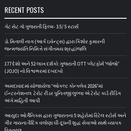
RECENT POSTS
ગેટ સેટ ગો ગુજરાતી ફિલ્મ- 3.5/ 5 સ્ટાર્સ
ડો. મિતાલી નાગ (આર્ક ઇવેન્ટ્સ) દ્વારા કિશોર કુમારની
જન્મજયંતિ નિમિત્તે સંગીતમય શ્રદ્ધાંજલિ
177 દેશો અને 52 લાખ દર્શકો: ગુજરાતી OTT પ્લેટફોર્મ ‘જોજો’
(JOJO) નો વિશ્વભરમાં દબદબો
અમદાવાદમાં યોજાયેલા ‘ઓકલ્ટ કોન્ક્લેવ 2026’માં
ઈન્ટરનેશનલ ટેરોટ રીડર પુનિતજી લુલ્લા એ ટેરોટ કાર્ડ રીડિંગ
અંગે માહિતી આપી
આયુદા ઓર્ગેનિક્સ દ્વારા ગુજરાતના 5 શહેરોમાં રિટેલ સ્ટોર્સ અને
ગીર ગાયના વૈદિક વલોણા ઘી-દૂધની શુદ્ધ સેવાઓ સાથે વ્યાપક
વિસ્તરણ