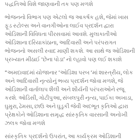
પદ્ધતિઓ વિશે જાણવાની તક પણ મળશે
ભોજનનો વિભાગ પણ એટલો જ આકર્ષક હશે, જેમાં ખાસ
ફૂડ સ્ટોલ્સ અને વાનગીઓના લાઈવ પ્રદર્શન દ્વારા
ઓડિશાની વિવિધતા પીરસવામાં આવશે. મુલાકાતીઓ
ઓડિશાના દરિયાકાંઠાના, આદિવાસી અને પરંપરાગત
ભોજનનો અસલી સ્વાદ માણી શકશે. આ સાથે જ ઓડિશાની
પ્રખ્યાત મીઠાઈ ‘છેના પોડા’ નો લ્હાવો પણ લઈ શકાશે
“અમદાવાદમાં યોજાનાર ‘ઓડિશા પરબ ‘માં શાસ્ત્રીય, લોક
અને આદિવાસી નૃત્યોનું ભવ્ય પ્રદર્શન જોવા મળશે, જે
ઓડિશાની વાર્તાલાપ શૈલી અને શૌર્યની પરંપરાઓને રજૂ
કરશે. ઓડિસી, ગોટીપુઆ, સંબલપુરી નૃત્ય, પાઈકા અખાડા,
ઘુમુરા, ઢેમસા, છાઉ અને ઘુડુકી જેવી અદભૂત કૃતિઓ દ્વારા
પ્રેક્ષકોને ઓડિશાના સમૃદ્ધ સાંસ્કૃતિક વારસાની અનોખી
ઝલક જોવા મળશે
સાંસ્કૃતિક પ્રદર્શનો ઉપરાંત, આ કાર્યક્રમ ઓડિશાની