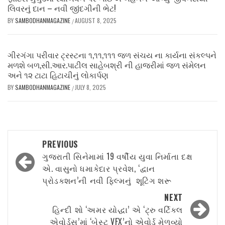
લિવરનું દાન – નવી જીંદગીની ભેટ!
BY
SAMBODHANMAGAZINE
AUGUST 8, 2025
/
ગીરગંગા પરીવાર ટ્રસ્ટના ૧,૧૧,૧૧૧ જળ સંચય ના કાર્યના સંકલ્પને
મળશે બળ,સી.આર.પાટીલ સાહેબશ્રી ની હાજરીમાં જળ સંમેલન
અને ૧૨ ટાટા હિટાચીનું લોકાર્પણ
BY
SAMBODHANMAGAZINE
JULY 8, 2025
/
Post
PREVIOUS
navigation
ગુજરાતી સિનેમામાં 19 વર્ષીય યુવા નિર્માતા દક્ષ
એ. વાસુનો ધમાકેદાર પ્રવેશ, ‘દ્વાન
પ્રોડક્શન’ની નવી ફિલ્મનું શૂટિંગ શરૂ
NEXT
હિન્દી શો ‘અમર યોદ્ધા’ એ ‘ટ્રુ વર્ટિકલ
એવોર્ડ્સ’માં ‘બેસ્ટ VFX’નો એવોર્ડ મેળવ્યો