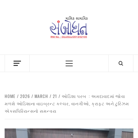
Skip
to
content
Primary
Menu
HOME
2026
MARCH
21
ઓડિશા પરબ : અમદાવાદમાં જોવા
મળશે ઓડિશાના વાઇબ્રન્ટ કલ્ચર, વાનગીઓ, ક્રાફટ અને ટુરિઝમ
એક્સપિરિયન્સનો સમન્વય