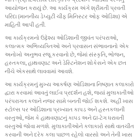
આયોજન કરાયું છે. આ કાર્યક્રમ અંગે શ્રીમતી પ્રવતી
પરિદા (માનનીય ડેપ્યુટી ચીફ મિનિસ્ટર ઓફ ઓડિશા) એ
માહિતી આપી હતી.
આ કાર્યક્રમનો ઉદ્દેશ્ય ઓડિશાની જીવંત પરંપરાઓ,
કલાત્મક અભિવ્યક્તિઓ અને પ્રવાસન સંભાવનાનો એક
અનોખો અનુભવ રજૂ કરવાનો છે, જેમાં સંસ્કૃતિ, ભોજન,
હસ્તકલા, હાથવણાટ અને ડેસ્ટિનેશન શોકેસને એક છત
નીચે એકસાથે લાવવામાં આવશે.
આ કાર્યક્રમનું મુખ્ય આકર્ષણ ઓડિશાના નિષ્ણાત કલાકારો
દ્વારા કરવામાં આવતું લાઈવ પ્રદર્શન હશે, જ્યાં મુલાકાતીઓ
પરંપરાગત કલાને નજર સામે બનતી જોઈ શકશે. અહીં ખાસ
સ્ટોલ્સ પર ઓડિશાના પ્રખ્યાત કાપડ અને હસ્તકલાની
વસ્તુઓ, જેમ કે હાથવણાટનું કાપડ અને GI-ટેગ ધરાવતી
વસ્તુઓ જોવા મળશે. મુલાકાતીઓને કલાકારો સાથે વાતચીત
કરવાની અને દરેક કલા પાછળ રહેલો વારસો અને તેની ખાસ