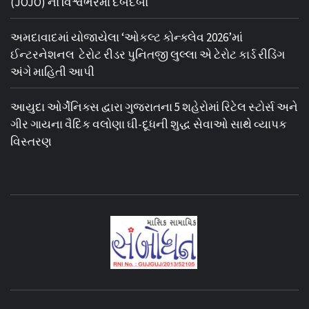
(JOJO) નો વિશ્વભરમાં દબદબો
અમદાવાદમાં યોજાયેલા ‘ઓકલ્ટ કોન્ક્લેવ 2026’માં
ઈન્ટરનેશનલ ટેરોટ રીડર પુનિતજી લુલ્લા એ ટેરોટ કાર્ડ રીડિંગ
અંગે માહિતી આપી
આયુદા ઓર્ગેનિક્સ દ્વારા ગુજરાતના 5 શહેરોમાં રિટેલ સ્ટોર્સ અને
ગીર ગાયના વૈદિક વલોણા ઘી-દૂધની શુદ્ધ સેવાઓ સાથે વ્યાપક
વિસ્તરણ