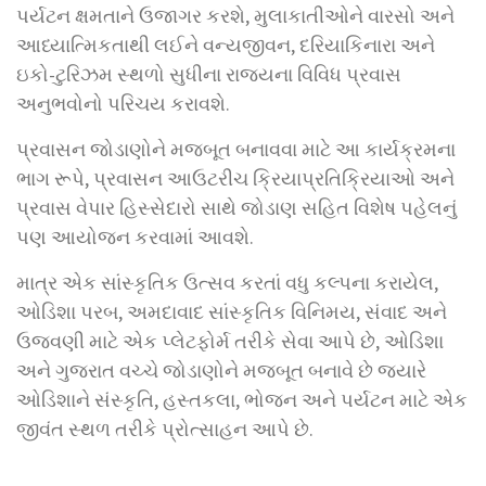
પર્યટન ક્ષમતાને ઉજાગર કરશે, મુલાકાતીઓને વારસો અને
આધ્યાત્મિકતાથી લઈને વન્યજીવન, દરિયાકિનારા અને
ઇકો-ટુરિઝમ સ્થળો સુધીના રાજ્યના વિવિધ પ્રવાસ
અનુભવોનો પરિચય કરાવશે.
પ્રવાસન જોડાણોને મજબૂત બનાવવા માટે આ કાર્યક્રમના
ભાગ રૂપે, પ્રવાસન આઉટરીચ ક્રિયાપ્રતિક્રિયાઓ અને
પ્રવાસ વેપાર હિસ્સેદારો સાથે જોડાણ સહિત વિશેષ પહેલનું
પણ આયોજન કરવામાં આવશે.
માત્ર એક સાંસ્કૃતિક ઉત્સવ કરતાં વધુ કલ્પના કરાયેલ,
ઓડિશા પરબ, અમદાવાદ સાંસ્કૃતિક વિનિમય, સંવાદ અને
ઉજવણી માટે એક પ્લેટફોર્મ તરીકે સેવા આપે છે, ઓડિશા
અને ગુજરાત વચ્ચે જોડાણોને મજબૂત બનાવે છે જ્યારે
ઓડિશાને સંસ્કૃતિ, હસ્તકલા, ભોજન અને પર્યટન માટે એક
જીવંત સ્થળ તરીકે પ્રોત્સાહન આપે છે.