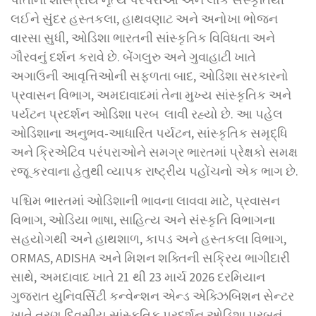
લઈને સુંદર હસ્તકલા, હાથવણાટ અને અનોખા ભોજન
વારસા સુધી, ઓડિશા ભારતની સાંસ્કૃતિક વિવિધતા અને
ગૌરવનું દર્શન કરાવે છે. બેંગલુરુ અને ગુવાહાટી ખાતે
અગાઉની આવૃત્તિઓની સફળતા બાદ, ઓડિશા સરકારનો
પ્રવાસન વિભાગ, અમદાવાદમાં તેના મુખ્ય સાંસ્કૃતિક અને
પર્યટન પ્રદર્શન ઓડિશા પરબ લાવી રહ્યો છે. આ પહેલ
ઓડિશાના અનુભવ-આધારિત પર્યટન, સાંસ્કૃતિક સમૃદ્ધિ
અને ક્રિએટિવ પરંપરાઓને સમગ્ર ભારતમાં પ્રેક્ષકો સમક્ષ
રજૂ કરવાના હેતુથી વ્યાપક રાષ્ટ્રીય પહોંચનો એક ભાગ છે.
પશ્ચિમ ભારતમાં ઓડિશાની ભાવના લાવવા માટે, પ્રવાસન
વિભાગ, ઓડિયા ભાષા, સાહિત્ય અને સંસ્કૃતિ વિભાગના
સહયોગથી અને હાથશાળ, કાપડ અને હસ્તકલા વિભાગ,
ORMAS, ADISHA અને મિશન શક્તિની સક્રિય ભાગીદારી
સાથે, અમદાવાદ ખાતે 21 થી 23 માર્ચ 2026 દરમિયાન
ગુજરાત યુનિવર્સિટી કન્વેન્શન એન્ડ એક્ઝિબિશન સેન્ટર
ખાતે ત્રણ દિવસીય સાંસ્કૃતિક પ્રદર્શન ઓડિશા પરબનું