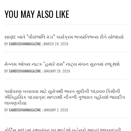
YOU MAY ALSO LIKE
સાણંદ ખાતે “વીરાંજલિ ૨.૫” કાર્યક્રમ ભવ્યાતિભવ્ય રીતે યોજાયો
BY
SAMBODHANMAGAZINE
MARCH 24, 2026
/
મેગ્નમ ઓપસ નાટક “હમારે રામ” નાટ્ય મંચન સુરતમાં રજૂ થશે
BY
SAMBODHANMAGAZINE
JANUARY 28, 2026
/
પર્યાવરણ બચાવવા માટે યુરોપથી ભારત સુધીની ૧૨,૦૦૦ કિમીની
ઐતિહાસિક પદયાત્રા: માલ્ટાથી નીકળી ગુજરાત પહોંચશે જયદીપ
લાખણકીયા
BY
SAMBODHANMAGAZINE
JANUARY 3, 2026
/
ફોર્ટિસ મુલુંડમાં રક્ષાબંધન પર ભાઈએ બહેનને આપ્યું જીવનદાયી