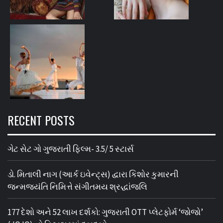
RECENT POSTS
ગેટ સેટ ગો ગુજરાતી ફિલ્મ- 3.5/ 5 સ્ટાર્સ
ડો. મિતાલી નાગ (આર્ક ઇવેન્ટ્સ) દ્વારા કિશોર કુમારની
જન્મજયંતિ નિમિત્તે સંગીતમય શ્રદ્ધાંજલિ
177 દેશો અને 52 લાખ દર્શકો: ગુજરાતી OTT પ્લેટફોર્મ ‘જોજો’