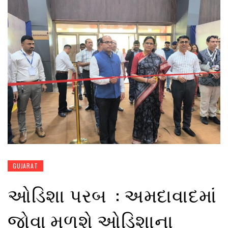
GUJARAT
ઓડિશા પરબ : અમદાવાદમાં
જોવા મળશે ઓડિશાના