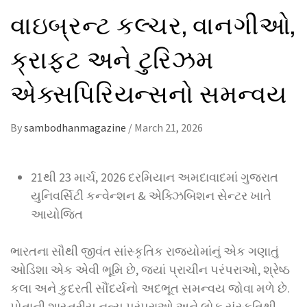
વાઇબ્રન્ટ કલ્ચર, વાનગીઓ,
ક્રાફટ અને ટુરિઝમ
એક્સપિરિયન્સનો સમન્વય
By
sambodhanmagazine
/
March 21, 2026
21થી 23 માર્ચ, 2026 દરમિયાન અમદાવાદમાં ગુજરાત
યુનિવર્સિટી કન્વેન્શન & એક્ઝિબિશન સેન્ટર ખાતે
આયોજિત
ભારતના સૌથી જીવંત સાંસ્કૃતિક રાજ્યોમાંનું એક ગણાતું
ઓડિશા એક એવી ભૂમિ છે, જ્યાં પ્રાચીન પરંપરાઓ, શ્રેષ્ઠ
કલા અને કુદરતી સૌંદર્યનો અદભૂત સમન્વય જોવા મળે છે.
પોતાની શાસ્ત્રીય નૃત્ય પરંપરાઓ અને લોક સંસ્કૃતિથી