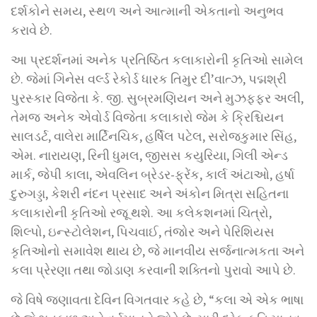
દર્શકોને સમય, સ્થળ અને આત્માની એકતાનો અનુભવ
કરાવે છે.
આ પ્રદર્શનમાં અનેક પ્રતિષ્ઠિત કલાકારોની કૃતિઓ સામેલ
છે. જેમાં ગિનેસ વર્લ્ડ રેકોર્ડ ધારક તિમુર દી’વાત્ઝ, પદ્મશ્રી
પુરસ્કાર વિજેતા કે. જી. સુબ્રમણિયન અને મુઝફ્ફર અલી,
તેમજ અનેક એવોર્ડ વિજેતા કલાકારો જેમ કે ક્રિશ્ચિયન
સાલડર્ટ, વાલેરા માર્ટિનચિક, હર્ષિલ પટેલ, સરોજકુમાર સિંહ,
એમ. નારાયણ, રિની ધુમલ, જીસસ કયુરિયા, ગિલી એન્ડ
માર્ક, જેપી કાલા, એવલિન બ્રેડર-ફ્રેંક, કાર્લ અંટાઓ, હર્ષા
દુરુગડ્ડા, કેશરી નંદન પ્રસાદ અને અંકોન મિત્રા સહિતના
કલાકારોની કૃતિઓ રજૂ થશે. આ કલેકશનમાં ચિત્રો,
શિલ્પો, ઇન્સ્ટોલેશન, પિચવાઈ, તંજોર અને પેરિશિયસ
કૃતિઓનો સમાવેશ થાય છે, જે માનવીય સર્જનાત્મકતા અને
કલા પ્રેરણા તથા જોડાણ કરવાની શક્તિનો પુરાવો આપે છે.
જે વિષે જણાવતા દેવિન વિગતવાર કહે છે, “કલા એ એક ભાષા