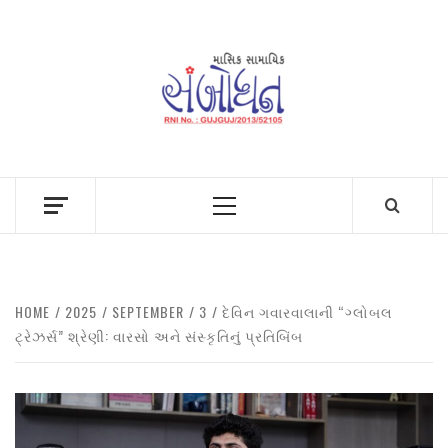
Skip
to
content
Primary
Menu
HOME
2025
SEPTEMBER
3
દેવિન ગવારવાલાની “ગ્લોબલ
ટ્રેઝર્સ” શ્રેણી: વારસો અને સંસ્કૃતિનું પ્રતિબિંબ