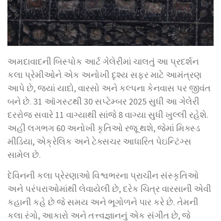
અમદાવાદની બિસ્પોક આર્ટ ગેલેરીમાં ચાલતું આ પ્રદર્શન
કલા પ્રેમીઓને એક અનોખી દૃશ્ય સફર માટે આમંત્રણ
આપે છે, જ્યાં યાદો, વારસો અને કલ્પના કેનવાસ પર જીવંત
બને છે. 31 ઑગસ્ટથી 30 સપ્ટેમ્બર 2025 સુધી આ ગેલેરી
દરરોજ સવારે 11 વાગ્યાથી સાંજે 8 વાગ્યા સુધી ખુલ્લી રહેશે.
અહીં લગભગ 60 અનોખી કૃતિઓ રજૂ થશે, જેમાં મિક્સ્ડ
મીડિયા, એક્રેલિક અને ટેક્સચર આધારિત પેઇન્ટિંગ્સ
સામેલ છે.
દેવિનની કલા પ્રેરણાઓ વિશ્વભરના પ્રાચીન સંસ્કૃતિઓ
અને પરંપરાઓમાંથી લેવાયેલી છે, દરેક ચિત્ર વારસાની એવી
કહાની કહે છે જે સમય અને ભૂગોળને પાર કરે છે. તેમની
કલા રંગો, આકારો અને તત્ત્વજ્ઞાનનું એક સંગીત છે, જે