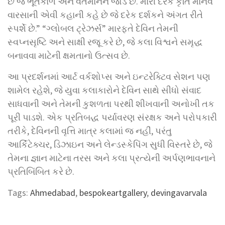
છે જે ભૂતકાળ અને વર્તમાનને જોડે છે. મારી દરેક કૃતિ માનવ
વારસાની એવી કહાની કહે છે જે દરેક દર્શકને અંગત રીતે
સ્પર્શે છે.” “ગ્લોબલ ટ્રેઝર્સ” મારફતે દેવિન તેમની
સ્વપ્નસૃષ્ટિ અને સાક્ષી રજૂ કરે છે, જે કલા વિશ્વને સમૃદ્ધ
બનાવવા માટેની ક્ષમતાનો ઉત્સવ છે.
આ પ્રદર્શનમાં આર્ટ વર્કશોપ્સ અને ઇન્ટરેક્ટિવ સેશન પણ
શામેલ રહેશે, જે યુવા કલાકારોને દેવિન સાથે સીધો સંવાદ
સાધવાની અને તેમની કુશળતા પરથી શીખવાની અનોખી તક
પૂરી પાડશે. એક પ્રતિબદ્ધ પર્યાવરણ સંરક્ષક અને પરોપકારી
તરીકે, દેવિનની વૃત્તિ માત્ર કલામાં જ નહીં, પરંતુ
આર્કિટેક્ચર, ડિઝાઇન અને લેન્ડસ્કેપિંગ સુધી વિસ્તરે છે, જે
તેમના જ્ઞાન માટેના તરસ અને કલા પ્રત્યેની અર્પણભાવનાને
પ્રતિબિંબિત કરે છે.
Tags:
Ahmedabad
,
bespokeartgallery
,
devingavarvala