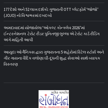
177 દેશો અને 52 લાખ દર્શકો: ગુજરાતી OTT પ્લેટફોર્મ ‘જોજો’
(JOJO) નો વિશ્વભરમાં દબદબો
અમદાવાદમાં યોજાયેલા ‘ઓકલ્ટ કોન્ક્લેવ 2026’માં
ઈન્ટરનેશનલ ટેરોટ રીડર પુનિતજી લુલ્લા એ ટેરોટ કાર્ડ રીડિંગ
અંગે માહિતી આપી
આયુદા ઓર્ગેનિક્સ દ્વારા ગુજરાતના 5 શહેરોમાં રિટેલ સ્ટોર્સ અને
ગીર ગાયના વૈદિક વલોણા ઘી-દૂધની શુદ્ધ સેવાઓ સાથે વ્યાપક
વિસ્તરણ