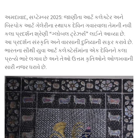
અમદાવાદ, સપ્ટેમ્બર 2025: જાણીતા આર્ટ કલેક્ટેર અને
બિસ્પોક આર્ટ ગેલેરીના સ્થાપક દેવિન ગવારવાલા તેમની નવી
કલા પ્રદર્શન શ્રેણી “ગ્લોબલ ટ્રેઝર્સ” લઈને આવ્યા છે.
આ પ્રદર્શન સંસ્કૃતિ અને વારસાની દુનિયાની સફર કરાવે છે.
ભારતના સૌથી યુવા આર્ટ કલેક્ટેર્સમાંના એક દેવિનને કલા
પ્રત્યે ભારે લગાવ છે અને તેઓ ઉત્તમ કૃતિઓને ઓળખવાની
સારી નજર ધરાવે છે.