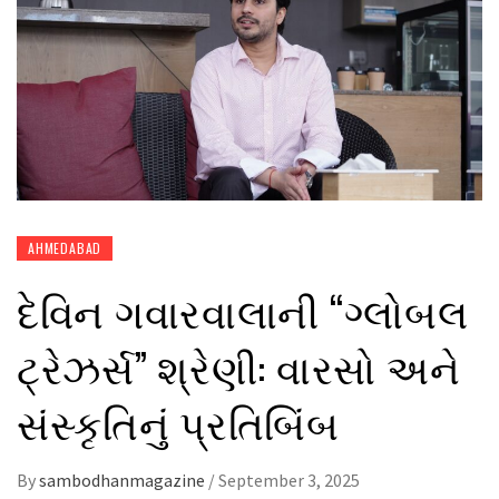
AHMEDABAD
દેવિન ગવારવાલાની “ગ્લોબલ
ટ્રેઝર્સ” શ્રેણી: વારસો અને
સંસ્કૃતિનું પ્રતિબિંબ
By
sambodhanmagazine
/
September 3, 2025