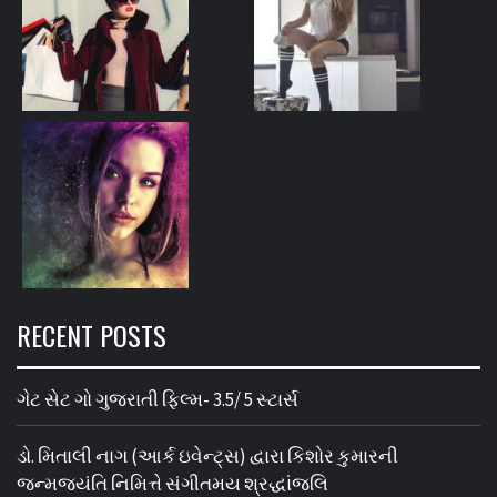
RECENT POSTS
ગેટ સેટ ગો ગુજરાતી ફિલ્મ- 3.5/ 5 સ્ટાર્સ
ડો. મિતાલી નાગ (આર્ક ઇવેન્ટ્સ) દ્વારા કિશોર કુમારની
જન્મજયંતિ નિમિત્તે સંગીતમય શ્રદ્ધાંજલિ