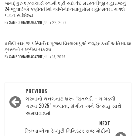
જગદ્ગુરુ શંકરાચાર્ય સ્વામી શ્રી સદાનંદ સરસ્વતીજી મહારાજનું
24 જુલાઈએ કર્ણાવતીમાં અભિનંદનચાતુર્માસ મહોત્સવમાં મળશે
પાવન સાન્નિધ્ય
BY
SAMBODHANMAGAZINE
JULY 22, 2026
/
ધર્મથી સમાજ પરિવર્તન: પૂજ્ય વિરલબાપુએ જાહેર કર્યો અંતિમધામ
ટ્રસ્ટનો રાષ્ટ્રીય સંકલ્પ
BY
SAMBODHANMAGAZINE
JULY 18, 2026
/
Post
PREVIOUS
navigation
ગરબાનો થનગનાટ શરૂ: “રાતલડી – ધ મંડળી
ગરબા 2025” ભવ્યતા, સંગીત અને ઉત્સાહ સાથે
અમદાવાદમાં
NEXT
ઝિમ્બાબ્વેના ડેપ્યુટી મિનિસ્ટર રાજ મોદીની