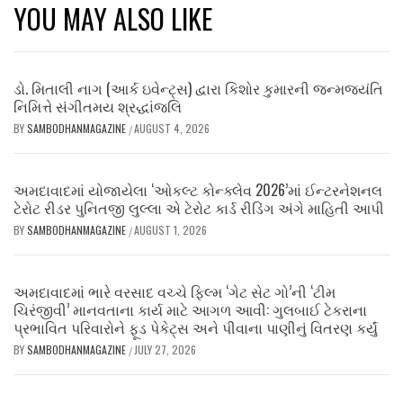
YOU MAY ALSO LIKE
ડો. મિતાલી નાગ (આર્ક ઇવેન્ટ્સ) દ્વારા કિશોર કુમારની જન્મજયંતિ
નિમિત્તે સંગીતમય શ્રદ્ધાંજલિ
BY
SAMBODHANMAGAZINE
AUGUST 4, 2026
/
અમદાવાદમાં યોજાયેલા ‘ઓકલ્ટ કોન્ક્લેવ 2026’માં ઈન્ટરનેશનલ
ટેરોટ રીડર પુનિતજી લુલ્લા એ ટેરોટ કાર્ડ રીડિંગ અંગે માહિતી આપી
BY
SAMBODHANMAGAZINE
AUGUST 1, 2026
/
અમદાવાદમાં ભારે વરસાદ વચ્ચે ફિલ્મ ‘ગેટ સેટ ગો’ની ‘ટીમ
ચિરંજીવી’ માનવતાના કાર્ય માટે આગળ આવી: ગુલબાઈ ટેકરાના
પ્રભાવિત પરિવારોને ફૂડ પેકેટ્સ અને પીવાના પાણીનું વિતરણ કર્યું
BY
SAMBODHANMAGAZINE
JULY 27, 2026
/