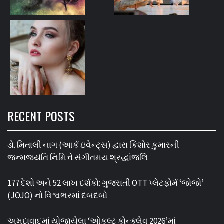
RECENT POSTS
ડો. મિતાલી નાગ (આર્ક ઇવેન્ટ્સ) દ્વારા કિશોર કુમારની
જન્મજયંતિ નિમિત્તે સંગીતમય શ્રદ્ધાંજલિ
177 દેશો અને 52 લાખ દર્શકો: ગુજરાતી OTT પ્લેટફોર્મ ‘જોજો’
(JOJO) નો વિશ્વભરમાં દબદબો
અમદાવાદમાં યોજાયેલા ‘ઓકલ્ટ કોન્ક્લેવ 2026’માં