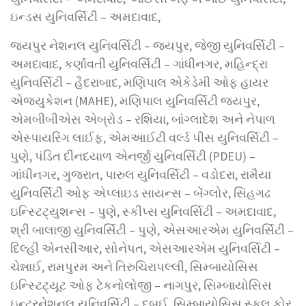
ઇન્ડસ યુનિવર્સિટી – અમદાવાદ,
જયપુર નેશનલ યુનિવર્સિટી – જયપુર, જેજી યુનિવર્સિટી –
અમદાવાદ, કર્ણાવતી યુનિવર્સિટી – ગાંધીનગર, મહિન્દ્રા
યુનિવર્સિટી – હૈદરાબાદ, મણિપાલ એકેડેમી ઓફ હાયર
એજ્યુકેશન (MAHE), મણિપાલ યુનિવર્સિટી જયપુર,
એમબીબીએસ એબ્રોડ – રશિયા, બાંગ્લાદેશ અને નેપાળ
એસ્પાયરિંગ લાઈફ, એમઆઈટી વર્લ્ડ પીસ યુનિવર્સિટી –
પુણે, પંડિત દીનદયાળ એનર્જી યુનિવર્સિટી (PDEU) –
ગાંધીનગર, ગુજરાત, પારુલ યુનિવર્સિટી – વડોદરા, રામૈયા
યુનિવર્સિટી ઓફ એપ્લાઇડ સાયન્સ – બેંગ્લોર, સિંહગઢ
ઇન્સ્ટિટ્યુશન્સ – પુણે, સ્કીપ્સ યુનિવર્સિટી – અમદાવાદ,
શ્રી બાલાજી યુનિવર્સિટી – પુણે, એસઆરએમ યુનિવર્સિટી –
દિલ્હી એનસીઆર, સોનેપત, એસઆરએમ યુનિવર્સિટી –
ચેન્નાઈ, રામપુરમ અને તિરુચિરાપલ્લી, સિમ્બાયોસિસ
ઇન્સ્ટિટ્યૂટ ઓફ ટેકનોલોજી – નાગપુર, સિમ્બાયોસિસ
ઇન્ટરનેશનલ યુનિવર્સિટી – દુબઈ, સિમ્બાયોસિસ સ્કૂલ ફોર