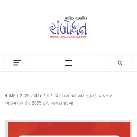
Skip
to
content
Primary
Menu
HOME
2025
MAY
8
વિદ્યાથીઓ માટે સુવર્ણ અવસર –
એડમિશન ફેર 2025 હવે અમદાવાદમાં!