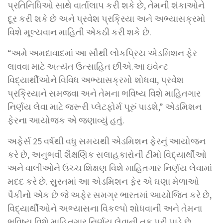
પ્રતિનિધિઓ સાથે વાર્તાલાપ કરી શકે છે, તેમની શંકાઓને
દૂર કરી શકે છે અને પ્રવેશ પ્રક્રિયા અને અભ્યાસક્રમો
વિશે મૂલ્યવાન માહિતી એકઠી કરી શકે છે.
“અમે અમદાવાદમાં આ સૌથી લોકપ્રિય એડમિશન ફેર
લાવવા માટે અત્યંત ઉત્સાહિત છીએ.આ ઇવેન્ટ
વિદ્યાર્થીઓને વિવિધ અભ્યાસક્રમો શોધવા, પ્રવેશ
પ્રક્રિયાને સમજવા અને તેમના ભવિષ્ય વિશે માહિતગાર
નિર્ણય લેવા માટે જરૂરી પ્લેટફોર્મ પૂરું પાડશે,” એડમિશન
ફેરના આયોજક એ જણાવ્યું હતું.
અફેર્સ 25 વર્ષથી વધુ સમયથી એડમિશન ફેરનું આયોજન
કરે છે, અનુભવી શૈક્ષણિક સલાહકારોની ટીમો વિદ્યાર્થીઓ
અને વાલીઓને ઉચ્ચ શિક્ષણ વિશે માહિતગાર નિર્ણય લેવામાં
મદદ કરે છે. સુરતમાં આ એડમિશન ફેર એ ઘણા મેળાઓ
પૈકીનો એક છે જે અફેર સમગ્ર ભારતમાં આયોજિત કરે છે,
વિદ્યાર્થીઓને અભ્યાસના વિકલ્પો શોધવાની અને તેમના
ભવિષ્ય વિશે માહિતગાર નિર્ણય લેવાની તક પૂરી પાડે છે.