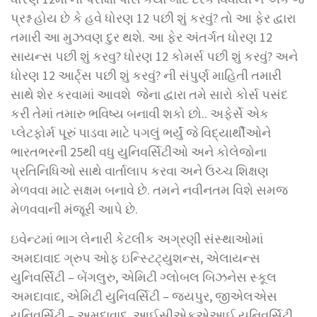
પ્રશ્ન હોય છે કે હવે ધોરણ 12 પછી શું કરવું? તો આ ફેર દ્વારા
તમારી આ મુઝવણ દુર થશે. આ ફેર અંતર્ગત ધોરણ 12
સાયન્સ પછી શું કરવુ? ધોરણ 12 કોમર્સ પછી શું કરવું? અને
ધોરણ 12 આર્ટ્સ પછી શું કરવું? ની સંપુર્ણ માહિતી તમારી
સાથે શેર કરવામાં આવશે જેના દ્વારા તમે સારો કોર્સ પસંદ
કરી તેમાં તમારુ ભવિષ્ય બનાવી શકો છો.. અફેર્સે એક
પ્લેટફોર્મ પૂરું પાડવા માટે પગલું ભર્યું જે વિદ્યાર્થીઓને
ભારતભરની 25થી વધુ યુનિવર્સિટીઓ અને કોલેજોના
પ્રતિનિધિઓ સાથે વાર્તાલાપ કરવા અને ઉચ્ચ શિક્ષણ
મેળવવા માટે સક્ષમ બનાવે છે. તમને નવીનતમ વિશે સમજ
મેળવવાની મંજૂરી આપે છે.
ઇવેન્ટમાં ભાગ લેનારી કેટલીક અગ્રણી સંસ્થાઓમાં
અમદાવાદ ગ્રુપ ઓફ ઇન્સ્ટિટ્યુશન્સ, એલાયન્સ
યુનિવર્સિટી – બેંગલુરુ, એમિટી ગ્લોબલ બિઝનેસ સ્કૂલ
અમદાવાદ, એમિટી યુનિવર્સિટી – જયપુર, જીએલએસ
યુનિવર્સિટી – અમદાવાદ, આઈસીએફએઆઈ યુનિવર્સિટી,