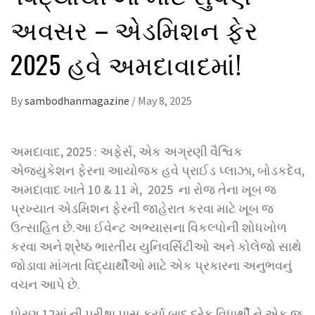
અવસર – એડમિશન ફેર
2025 હવે અમદાવાદમાં!
By
sambodhanmagazine
/
May 8, 2025
અમદાવાદ, 2025 : અફેર્સ, એક અગ્રણી વૈશ્વિક
એજ્યુકેશન ફેરના આયોજક હવે પ્રાઈડ પ્લાઝા, બોડકદેવ,
અમદાવાદ ખાતે 10 & 11 મે, 2025 ના રોજ તેના ખૂબ જ
પ્રખ્યાત એડમિશન ફેરની જાહેરાત કરવા માટે ખૂબ જ
ઉત્સાહિત છે.આ ઈવેન્ટ અભ્યાસના વિકલ્પોની શોધખોળ
કરવા અને શ્રેષ્ઠ ભારતીય યુનિવર્સિટીઓ અને કોલેજો સાથે
જોડાવા માંગતા વિદ્યાર્થીઓ માટે એક પ્રકારના અનુભવનું
વચન આપે છે.
ધોરણ 12માં ની પરીક્ષા પાસ કર્યા બાદ દરેક વિધાર્થી ને એક જ