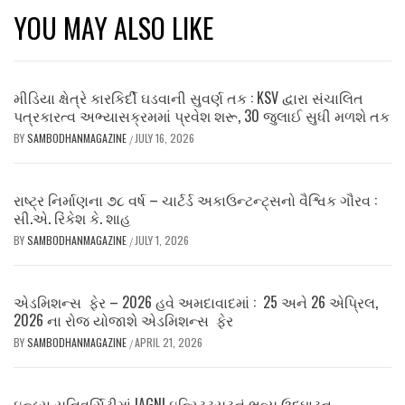
YOU MAY ALSO LIKE
મીડિયા ક્ષેત્રે કારકિર્દી ઘડવાની સુવર્ણ તક : KSV દ્વારા સંચાલિત
પત્રકારત્વ અભ્યાસક્રમમાં પ્રવેશ શરૂ, 30 જુલાઈ સુધી મળશે તક
BY
SAMBODHANMAGAZINE
JULY 16, 2026
/
રાષ્ટ્ર નિર્માણના ૭૮ વર્ષ – ચાર્ટર્ડ અકાઉન્ટન્ટ્સનો વૈશ્વિક ગૌરવ :
સી.એ. રિંકેશ કે. શાહ
BY
SAMBODHANMAGAZINE
JULY 1, 2026
/
એડમિશન્સ ફેર – 2026 હવે અમદાવાદમાં : 25 અને 26 એપ્રિલ,
2026 ના રોજ યોજાશે એડમિશન્સ ફેર
BY
SAMBODHANMAGAZINE
APRIL 21, 2026
/
ઇન્ડસ યુનિવર્સિટીમાં IAGNI ઇન્સ્ટિટ્યૂટનું ભવ્ય ઉદ્ઘાટન