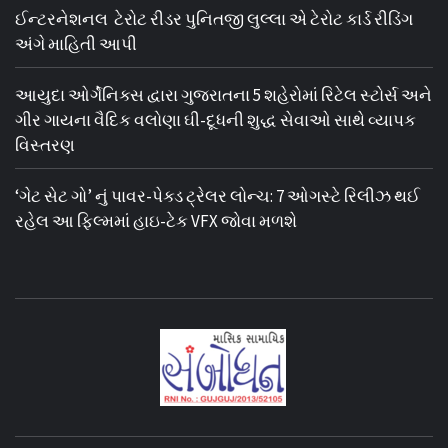
ઈન્ટરનેશનલ ટેરોટ રીડર પુનિતજી લુલ્લા એ ટેરોટ કાર્ડ રીડિંગ
અંગે માહિતી આપી
આયુદા ઓર્ગેનિક્સ દ્વારા ગુજરાતના 5 શહેરોમાં રિટેલ સ્ટોર્સ અને
ગીર ગાયના વૈદિક વલોણા ઘી-દૂધની શુદ્ધ સેવાઓ સાથે વ્યાપક
વિસ્તરણ
‘ગેટ સેટ ગો’ નું પાવર-પેક્ડ ટ્રેલર લોન્ચ: 7 ઓગસ્ટે રિલીઝ થઈ
રહેલ આ ફિલ્મમાં હાઇ-ટેક VFX જોવા મળશે