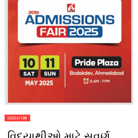
EDUCATION
વિદ્યાથીઓ માટે સુવર્ણ