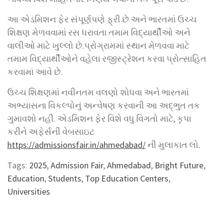
આ એડમિશન ફેર સંપૂર્ણપણે ફ્રી છે અને ભારતમાં ઉચ્ચ
શિક્ષણ મેળવવામાં રસ ધરાવતા તમામ વિદ્યાર્થીઓ અને
વાલીઓ માટે ખુલ્લો છે.પ્રોગ્રામમાં સ્થાન મેળવવા માટે
તમામ વિદ્યાર્થીઓને વહેલા રજીસ્ટ્રેશન કરવા પ્રોત્સાહિત
કરવામાં આવે છે.
ઉચ્ચ શિક્ષણમાં નવીનતમ વલણો શોધવા અને ભારતમાં
અભ્યાસના વિકલ્પોનું અન્વેષણ કરવાની આ અદ્ભુત તક
ગુમાવશો નહીં. એડમિશન ફેર વિશે વધુ વિગતો માટે, કૃપા
કરીને અફેર્સની વેબસાઇટ
https://admissionsfair.in/ahmedabad/
ની મુલાકાત લો.
Tags:
2025
,
Admission Fair
,
Ahmedabad
,
Bright Future
,
Education
,
Students
,
Top Education Centers
,
Universities