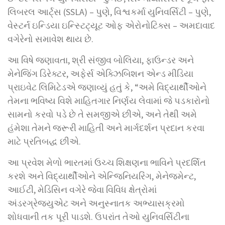
લિબરલ આર્ટ્સ (SSLA) – પુણે, વિશ્વકર્મા યુનિવર્સિટી – પુણે,
વેસ્ટર્ન ઇન્ડિયા ઇન્સ્ટિટ્યૂટ ઓફ એરોનોટિક્સ – અમદાવાદ
વગેરેનો સમાવેશ થાય છે.
આ વિષે જણાવતા, શ્રી સંજીવ બોલિયા, ફાઉન્ડર અને
મેનેજિંગ ડિરેક્ટર, અફેર્સ એક્ઝિબિશન એન્ડ મીડિયા
પ્રાઇવેટ લિમિટેડએ જણાવ્યું હતું કે, “અમે વિદ્યાર્થીઓને
તેમના ભવિષ્ય વિશે માહિતગાર નિર્ણય લેવામાં જે પડકારોનો
સામનો કરવો પડે છે તે સમજીએ છીએ, અને તેથી અમે
હંમેશા તેમને જરૂરી માહિતી અને માર્ગદર્શન પ્રદાન કરવા
માટે પ્રતિબદ્ધ છીએ.
આ પ્રવેશ મેળો ભારતમાં ઉચ્ચ શિક્ષણના ભાવિને પ્રદર્શિત
કરશે અને વિદ્યાર્થીઓને એન્જિનિયરિંગ, મેનેજમેન્ટ,
આઈટી, મેડિસિન વગેરે જેવા વિવિધ ક્ષેત્રોમાં
અંડરગ્રેજ્યુએટ અને અનુસ્નાતક અભ્યાસક્રમો
શોધવાની તક પૂરી પાડશે. ઉપરાંત તેઓ યુનિવર્સિટીના