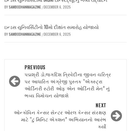
BY
SAMBODHANMAGAZINE
DECEMBER 6, 2025
/
ઇન્ડસ યુનિવર્સિટીનો 10મો દીક્ષાંત સમારોહ યોજાયો
BY
SAMBODHANMAGAZINE
DECEMBER 6, 2025
/
Post
PREVIOUS
navigation
પદ્મશ્રી ડો.જગદિશ ત્રિવેદીના જીવન ચરિત્ર
પર આધારિત અંગ્રેજી પુસ્તક “એક્સ્ટ્રા
ઓર્ડિનરી સ્ટોરી ઓફ એન ઓર્ડિનરી મેન” નું
ભવ્ય વિમોચન યોજાશે
NEXT
ઓન્કોવિન કેન્સર સેન્ટર ઓરલ કેન્સર સંરક્ષણ
માટે “ટુ મિનિટ એક્શન” અભિયાનનો આરંભ
કર્યો