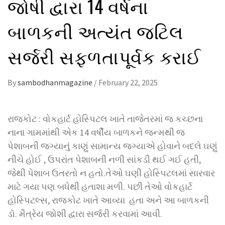
જોષી દ્વારા 14 વર્ષના
બાળકની અત્યંત જટિલ
સર્જરી સફળતાપૂર્વક કરાઈ
By
sambodhanmagazine
/
February 22, 2025
રાજકોટ : વોકહાર્ટ હોસ્પિટલ ખાતે તાજેતરમાં જ કચ્છના
નાના ગામમાંથી એક 14 વર્ષીય બાળકને જન્મથી જ
પેશાબની જગ્યાનું કાણું સામાન્ય જગ્યાએ હોવાને બદલે ઘણું
નીચે હોઈ , ઉપરાંત પેશાબની નળી સાંકડી થઈ ગઈ હતી,
જેથી પેશાબ ઉતરતો ન હતો.તેઓ ઘણી હોસ્પિટલમાં સારવાર
માટે ગયા પણ બધેથી હતાશા મળી. પછી તેઓ વોકહાર્ટ
હોસ્પિટલ્સ, રાજકોટ ખાતે આવ્યા હતા અને આ બાળકની
ડૉ. મૈત્રેય જોશી દ્વારા સર્જરી કરવામાં આવી.