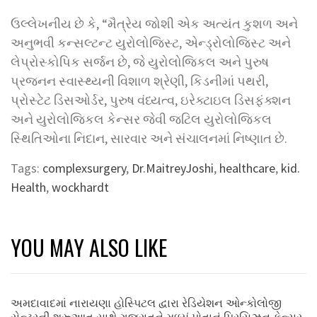
ઉલ્લેખનીય છે કે, “મૈત્રેય જોશી એક અત્યંત કુશળ અને
અનુભવી કન્સલ્ટન્ટ યુરોલોજિસ્ટ, એન્ડ્રોલોજિસ્ટ અને
લેપ્રોસ્કોપિક સર્જન છે, જે યુરોલોજિકલ અને પુરુષ
પ્રજનન સ્વાસ્થ્યની વિશાળ શ્રેણી, કિડનીમાં પથરી,
પ્રોસ્ટેટ ડિસઓર્ડર, પુરુષ વંધ્યત્વ, ઇરેક્ટાઇલ ડિસફંક્શન
અને યુરોલોજિકલ કેન્સર જેવી જટિલ યુરોલોજિકલ
સ્થિતિઓના નિદાન, સારવાર અને સંચાલનમાં નિષ્ણાત છે.
Tags:
complexsurgery
,
Dr.MaitreyJoshi
,
healthcare
,
kid.
Health
,
wockhardt
YOU MAY ALSO LIKE
અમદાવાદમાં નારાયણા હોસ્પિટલ દ્વારા રેડિયેશન ઓન્કોલોજી
સેન્ટરની શરૂઆત સાથે ગુજરાતને મળ્યું પોતાનું પ્રિસિઝન કેન્સર