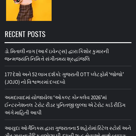
RECENT POSTS
ડો. મિતાલી નાગ (આર્ક ઇવેન્ટ્સ) દ્વારા કિશોર કુમારની
જન્મજયંતિ નિમિત્તે સંગીતમય શ્રદ્ધાંજલિ
177 દેશો અને 52 લાખ દર્શકો: ગુજરાતી OTT પ્લેટફોર્મ ‘જોજો’
(JOJO) નો વિશ્વભરમાં દબદબો
અમદાવાદમાં યોજાયેલા ‘ઓકલ્ટ કોન્ક્લેવ 2026’માં
ઈન્ટરનેશનલ ટેરોટ રીડર પુનિતજી લુલ્લા એ ટેરોટ કાર્ડ રીડિંગ
અંગે માહિતી આપી
આયુદા ઓર્ગેનિક્સ દ્વારા ગુજરાતના 5 શહેરોમાં રિટેલ સ્ટોર્સ અને
ગીર ગાયના વૈદિક વલોણા ઘી-દૂધની શુદ્ધ સેવાઓ સાથે વ્યાપક