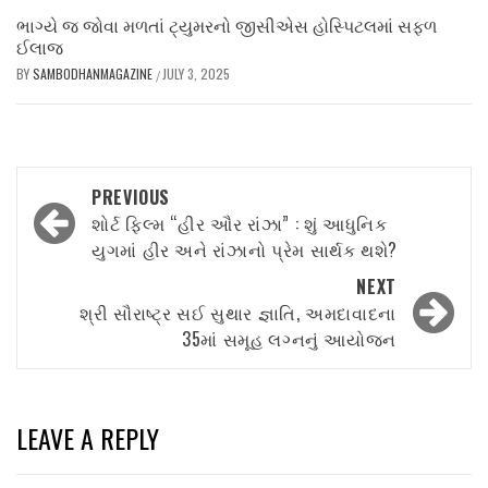
ભાગ્યે જ જોવા મળતાં ટ્યુમરનો જીસીએસ હોસ્પિટલમાં સફળ
ઈલાજ
BY
SAMBODHANMAGAZINE
JULY 3, 2025
/
Post
PREVIOUS
navigation
શોર્ટ ફિલ્મ “હીર ઔર રાંઝા” : શું આધુનિક
યુગમાં હીર અને રાંઝાનો પ્રેમ સાર્થક થશે?
NEXT
શ્રી સૌરાષ્ટ્ર સઈ સુથાર જ્ઞાતિ, અમદાવાદના
35માં સમૂહ લગ્નનું આયોજન
LEAVE A REPLY