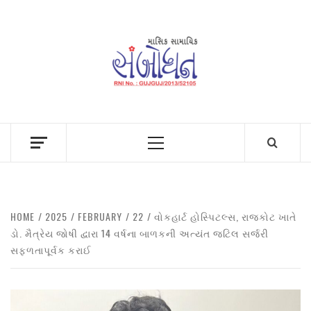
Skip
to
content
Primary
Menu
HOME
2025
FEBRUARY
22
વોકહાર્ટ હોસ્પિટલ્સ, રાજકોટ ખાતે
ડો. મૈત્રેય જોષી દ્વારા 14 વર્ષના બાળકની અત્યંત જટિલ સર્જરી
સફળતાપૂર્વક કરાઈ