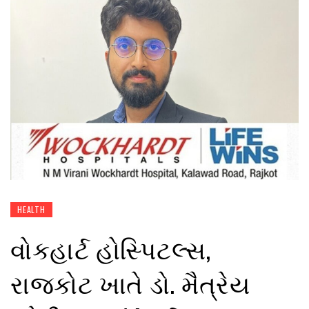
HEALTH
વોકહાર્ટ હોસ્પિટલ્સ,
રાજકોટ ખાતે ડો. મૈત્રેય