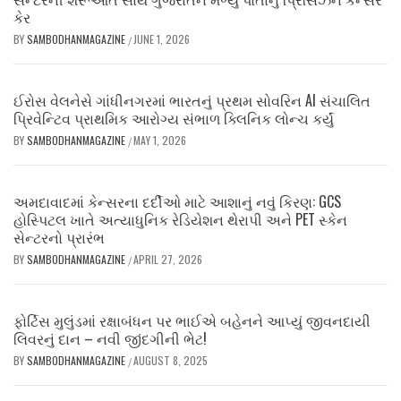
કેર
BY
SAMBODHANMAGAZINE
JUNE 1, 2026
/
ઈરોસ વેલનેસે ગાંધીનગરમાં ભારતનું પ્રથમ સોવરિન AI સંચાલિત
પ્રિવેન્ટિવ પ્રાથમિક આરોગ્ય સંભાળ ક્લિનિક લોન્ચ કર્યું
BY
SAMBODHANMAGAZINE
MAY 1, 2026
/
અમદાવાદમાં કેન્સરના દર્દીઓ માટે આશાનું નવું કિરણ: GCS
હોસ્પિટલ ખાતે અત્યાધુનિક રેડિયેશન થેરાપી અને PET સ્કેન
સેન્ટરનો પ્રારંભ
BY
SAMBODHANMAGAZINE
APRIL 27, 2026
/
ફોર્ટિસ મુલુંડમાં રક્ષાબંધન પર ભાઈએ બહેનને આપ્યું જીવનદાયી
લિવરનું દાન – નવી જીંદગીની ભેટ!
BY
SAMBODHANMAGAZINE
AUGUST 8, 2025
/