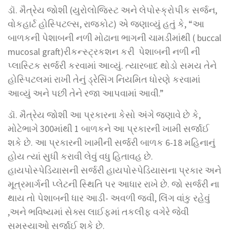
ડૉ. મૈત્રેય જોશી (યુરોલોજિસ્ટ અને લેપોસ્ક્રોપીક સર્જન,
વોકહાર્ટ હોસ્પિટલ્સ, રાજકોટ) એ જણાવ્યું હતું કે, “આ
બાળકની પેશાબની નળી મોઢાના ભાગની ચામડીમાંથી ( buccal
mucosal graft)રીકન્સ્ટ્રકશન કરી પેશાબની નળી ની
પ્લાસ્ટિક સર્જરી કરવામાં આવ્યું. ત્યારબાદ થોડો સમય તેને
હોસ્પિટલમાં રાખી તેનું ડ્રેસિંગ નિયમિત ધોરણે કરવામાં
આવ્યું અને પછી તેને રજા આપવામાં આવી.”
ડૉ. મૈત્રેય જોશી આ પ્રકારના કેસો અંગે જણાવે છે કે,
મોટેભાગે 300માંથી 1 બાળકને આ પ્રકારની ખામી સર્જાઈ
શકે છે. આ પ્રકારની ખામીની સર્જરી બાળક 6-18 મહિનાનું
હોય ત્યાં સુધી કરાવી લેવું વધુ હિતાવહ છે.
હાયપોસ્પેડિયાસની સર્જરી હાયપોસ્પેડિયાસના પ્રકાર અને
મૂત્રમાર્ગની પ્લેટની સ્થિતિ પર આધાર રાખે છે. જો સર્જરી ના
થાય તો પેશાબની ધાર આડી- અવળી જવી, લિંગ વાંકુ રહેવું
,અને ભવિષ્યમાં સેક્સ લાઈફમાં તકલીફ વગેરે જેવી
સમસ્યાઓ સર્જાઈ શકે છે.