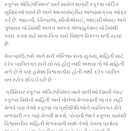
સ્કૂલ્સ એક્ઝિબિશન’ ખાતે સામેલ થનારી સ્કૂલ્સ બોર્ડિંગ
સુવિધાઓ ધરાવે છે અને આંતરરાષ્ટ્રીય અભ્યાસક્રમ ઓફર
કરે છે. આઇબી, કેમ્બ્રિજ, સીબીએસઈ, આઇસીએસઇ અને
ગુજરાત બોર્ડમાંથી અલગ અલગ એજ્યુકેશન બોર્ડમાંથી
પસંદ કરવા માટે માતા-પિતા પાસે વિશાળ વિકલ્પ મળી રહ્યાં
છે..
વેબ બ્રાઉઝર્સ અને સર્ચ એન્જિન્સના યુગમાં, માહિતી માટે
દરેક વ્યક્તિગત સર્ચ યોગ્ય હોતું નથી અથવા તો જે માહિતી
મળે છે તે પણ હંમેશા વિશ્વસનીય હોતી નથી. દરેક વ્યક્તિ
વન સ્ટોપ શોપ ઈચ્છે છે.
પ્રીમિયર સ્કૂલ્સ એક્ઝિબિશન ખાતે વાલીઓ દેશની બેસ્ટ
સ્કૂલ્સ વિશેની માહિતી અને નોલેજ મેળવવાની જ તક નહીં
મેળવે પણ તેઓ સ્કૂલ્સ ના પ્રતિનિધિઓને વ્યક્તિગત રીતે
મળવાની તક પણ મેળવી શકશે. પોતાની જાતે સ્કૂલ્સ પાસેથી
વિશ્વસનીય માહિતી મેળવવાની સાથે તેઓ તેમના પ્રશ્નોના