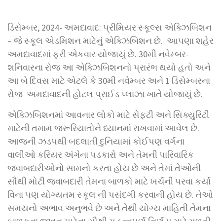
ડિસેમ્બર, 2024- અમદાવાદ: પ્રીમિયર સ્કૂલ્સ એક્ઝિબિશન
– જે સ્કૂલ એડમિશન માટેનું એક્ઝિબિશન છે. આપણા શહેર
અમદાવાદમાં ફરી એકવાર યોજાયું છે. 30મી નવેમ્બર-
શનિવારના રોજ આ એક્ઝિબિશનનો પ્રારંભ થયો હતો અને
આ બે દિવસ માટે એટલે કે 30મી નવેમ્બર અને 1 ડિસેમ્બરના
રોજ અમદાવાદની હોટલ પ્રાઈડ પ્લાઝા ખાતે યોજાયું છે.
એક્ઝિબિશનમાં આવનાર લોકો માટે સેફટી અને સિક્યુરિટી
માટેની તમામ જરૂરિયાતોને ધ્યાનમાં રાખવામાં આવેલ છે.
આજની ઝડપથી બદલાતી દુનિયામાં કોઈપણ વર્ગના
વાલીઓ કરિયર અંગેના પડકારો અને તેમની પારિવારિક
જવાબદારીઓનો સામનો કરતા હોય છે અને તેમાં તેઓની
સૌથી મોટી જવાબદારી તેમના બાળકો માટે ખર્ચની પરવા કર્યા
વિના પણ યોગ્યતમ સ્કૂલ ની પસંદગી કરવાની હોય છે. તેઓ
સમયનો અભાવ અનુભવે છે અને તેથી યોગ્ય માહિતી તેમના