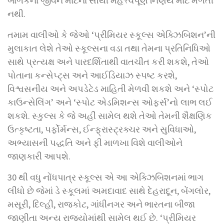
બાળકના જીવન માટેના સૌથી મહત્ત્વપૂર્ણ નિર્ણય માટે મળતી
નથી.
તમામ વાલીઓ કે જેઓ ‘પ્રીમિયર સ્કૂલ્સ એક્ઝિબિશન’ની
મુલાકાત લેશે તેઓ સ્કૂલ્સના વડા તથા તેમના પ્રતિનિધિઓ
સાથે પ્રત્યક્ષ અને પારદર્શિતાથી વાતચીત કરી શકશે, તેઓ
પોતાના કન્સેપ્ટ્‌સ અને આઈડિયાઝ સ્પષ્ટ કરશે,
વિશ્વસનીય અને અપડેટેડ માહિતી મેળવી શકશે અને ‘સ્પોટ
કાઉન્સેલિંગ’ અને ‘સ્પોટ એડમિશન્સ ઓફર્સ’નો લાભ લઈ
શકશે. સ્કુલ્સ કે જે અહીં સામેલ થશે તેઓ તેમની શૈક્ષણિક
ઉત્કૃષ્ટતા, પર્ફોર્મન્સ, ઈન્ફ્રાસ્ટ્રક્ચર અને સુવિધાઓ,
અભ્યાસની પદ્ધતિ અને ફી માળખા વિશે વાલીઓને
જાણકારી આપશે.
30 થી વધુ નોંધપાત્ર સ્કૂલ્સ એ આ એક્ઝિબિશનમાં ભાગ
લીધો છે જેમાં ડે સ્કૂલમાં અમદાવાદ સાથે દેહરાદૂન, બેંગલોર,
મસૂરી, દિલ્હી, રાજકોટ, ગાંધીનગર અને ભારતના બીજા
જાણીતા અન્ય રાજ્યોમાંથી સામેલ થઈ છે. ‘પ્રીમિયર