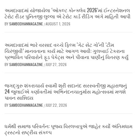
અમદાવાદમાં યોજાયેલા ‘ઓકલ્ટ કોન્ક્લેવ 2026’માં ઈન્ટરનેશનલ
ટેરોટ રીડર પુનિતજી લુલ્લા એ ટેરોટ કાર્ડ રીડિંગ અંગે માહિતી આપી
BY
SAMBODHANMAGAZINE
AUGUST 1, 2026
/
અમદાવાદમાં ભારે વરસાદ વચ્ચે ફિલ્મ ‘ગેટ સેટ ગો’ની ‘ટીમ
ચિરંજીવી’ માનવતાના કાર્ય માટે આગળ આવી: ગુલબાઈ ટેકરાના
પ્રભાવિત પરિવારોને ફૂડ પેકેટ્સ અને પીવાના પાણીનું વિતરણ કર્યું
BY
SAMBODHANMAGAZINE
JULY 27, 2026
/
જગદ્ગુરુ શંકરાચાર્ય સ્વામી શ્રી સદાનંદ સરસ્વતીજી મહારાજનું
24 જુલાઈએ કર્ણાવતીમાં અભિનંદનચાતુર્માસ મહોત્સવમાં મળશે
પાવન સાન્નિધ્ય
BY
SAMBODHANMAGAZINE
JULY 22, 2026
/
ધર્મથી સમાજ પરિવર્તન: પૂજ્ય વિરલબાપુએ જાહેર કર્યો અંતિમધામ
ટ્રસ્ટનો રાષ્ટ્રીય સંકલ્પ