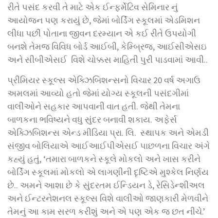
રીતે પસંદ કરવી તે માટે એક ઈન્ફર્મેટિવ સેમિનાર નું
આયોજન પણ કરાયું છે, જેમાં બોર્ડિંગ સ્કૂલમાં એડમિશન
લીધા પછી પોતાના જીવન દરમ્યાન એ કઈ રીતે ઉપયોગી
બનશે તેમજ વિવિધ બોર્ડ આઈબી, કેમ્બ્રિજ, આઈસીએસઇ
અને સીબીએસઈ વિશે ચોક્કસ માહિતી પુરી પાડવામાં આવી..
પ્રીમિયર સ્કૂલ્સ એક્ઝિબિશન્સનો વિચાર 20 વર્ષ અગાઉ
અમલમાં આવ્યો હતો જેમાં યોગ્ય સ્કૂલની પસંદગીમાં
વાલીઓને સહકાર આપવાની વાત હતી. જેથી તેમના
બાળકના ભવિષ્યને વધુ સુંદર બનાવી શકાય. અફેર્સ
એક્ઝિબિશન્સ એન્ડ મીડિયા પ્રા. લિ. સ્થાપક અને એમડી
સંજીવ બોલિયાએ આઈઆઈપીએસઈ પાછળના વિચાર અંગે
કહ્યું હતું, ‘તમારા બાળકને સ્કૂલે મોકલો અને ખાસ કરીને
બોર્ડિંગ સ્કૂલમાં મોકલો એ લાગણીની દૃષ્ટિએ મુશ્કેલ નિર્ણય
છે.. અમને આશા છે કે સુંદરતમ ઈન્ડિયન ડે, રેસિડેન્શીઅલ
અને ઈન્ટરનેશનલ સ્કૂલ્સ વિશે વાલીઓ જાણકારી મેળવીને
તેમનું આ કામ સરળ કરીશું અને એ પણ એક જ છત નીચે.’