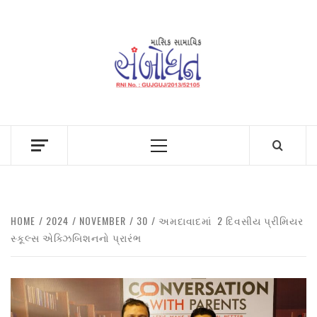
Skip
to
content
Primary
Menu
HOME
2024
NOVEMBER
30
અમદાવાદમાં 2 દિવસીય પ્રીમિયર
સ્કૂલ્સ એક્ઝિબિશનનો પ્રારંભ