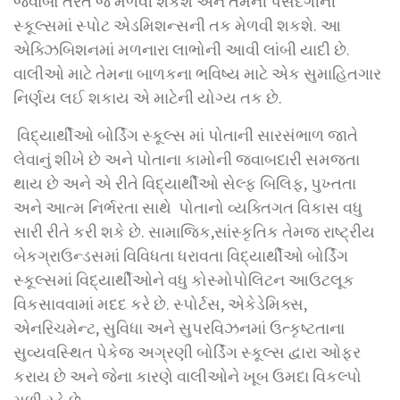
જવાબો તરત જ મેળવી શકશે અને તેમની પસંદગીની
સ્કૂલ્સમાં સ્પોટ એડમિશન્સની તક મેળવી શકશે. આ
એક્ઝિબિશનમાં મળનારા લાભોની આવી લાંબી યાદી છે.
વાલીઓ માટે તેમના બાળકના ભવિષ્ય માટે એક સુમાહિતગાર
નિર્ણય લઈ શકાય એ માટેની યોગ્ય તક છે.
વિદ્યાર્થીઓ બોર્ડિંગ સ્કૂલ્સ માં પોતાની સારસંભાળ જાતે
લેવાનું શીખે છે અને પોતાના કામોની જવાબદારી સમજતા
થાય છે અને એ રીતે વિદ્યાર્થીઓ સેલ્ફ બિલિફ, પુખ્તતા
અને આત્મ નિર્ભરતા સાથે પોતાનો વ્યક્તિગત વિકાસ વધુ
સારી રીતે કરી શકે છે. સામાજિક,સાંસ્કૃતિક તેમજ રાષ્ટ્રીય
બેકગ્રાઉન્ડસમાં વિવિધતા ધરાવતા વિદ્યાર્થીઓ બોર્ડિંગ
સ્કૂલ્સમાં વિદ્યાર્થીઓને વધુ કોસ્મોપોલિટન આઉટલૂક
વિકસાવવામાં મદદ કરે છે. સ્પોર્ટસ, એકેડેમિક્સ,
એનરિચમેન્ટ, સુવિધા અને સુપરવિઝનમાં ઉત્કૃષ્ટતાના
સુવ્યવસ્થિત પેકેજ અગ્રણી બોર્ડિંગ સ્કૂલ્સ દ્વારા ઓફર
કરાય છે અને જેના કારણે વાલીઓને ખૂબ ઉમદા વિકલ્પો