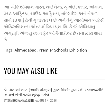
આ એક્ઝિબિશન ભારત, થાઈલેન્ડ, યુએઈ, કતાર, ઓમાન,
વેસ્ટ આફ્રિકા, સાઉથ આફ્રિકા, બાંગ્લાદેશ અને નેપાળ
સાથે 13 શહેરોની મુલાકાત લે છે અને તેનું આયોજન અફેર્સ
એક્ઝિબિશન્સ એન્ડ મીડિયા પ્રા. લિ. કે જે એશિયાનું
અગ્રણી એજ્યુકેશન ફેર ઓર્ગેનાઈઝર છે તેના દ્વારા થાય
છે.
Tags:
Ahmedabad
,
Premier Schools Exhibition
YOU MAY ALSO LIKE
ડો. મિતાલી નાગ (આર્ક ઇવેન્ટ્સ) દ્વારા કિશોર કુમારની જન્મજયંતિ
નિમિત્તે સંગીતમય શ્રદ્ધાંજલિ
BY
SAMBODHANMAGAZINE
AUGUST 4, 2026
/