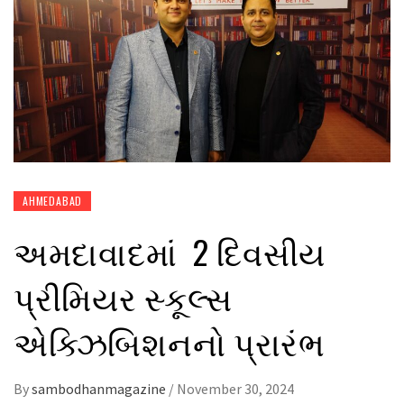
AHMEDABAD
અમદાવાદમાં 2 દિવસીય
પ્રીમિયર સ્કૂલ્સ
એક્ઝિબિશનનો પ્રારંભ
By
sambodhanmagazine
/
November 30, 2024