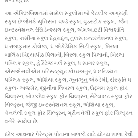
મળી રહે છે.
આ એક્ઝિબિશનમાં સામેલ સ્કૂલોમાં જે કેટલીક અગ્રણી
સ્કૂલ છે જેમકે યુનિસન વર્લ્ડ સ્કુલ, વુડસ્ટોક સ્કૂલ, જૈન
ઇન્ટરનેશનલ રેસિડેન્શ્યલ સ્કૂલ, એમઆઇટી વિશ્વશાંતિ
સ્કુલ, કાસીંગા સ્કૂલ દેહરાદૂન, તુલસ ઇન્ટરનેશનલ સ્કૂલ,
ધ રાજકુમાર કોલેજ, ધ એકેડેમિક સિટી સ્કુલ, બિરલા
બાલિકા વિદ્યાપીઠ પિલાની, બિરલા સ્કુલ પિલાની, બિરલા
પબ્લિક સ્કુલ, હેરિટેજ ગર્લ સ્કૂલ, ધ સાગર સ્કૂલ,
એસએસવીએમ ઇન્સ્ટિટ્યૂટ કોઇમ્બતુર, ધ ઇન્ડિયન
પબ્લિક સ્કુલ, એશિયા સ્કુલ, ઝૂનઝૂનુ એકેડેમી, સંસ્કૃતિ ધ
સ્કુલ- અજમેર, જીનીવા લિબરલ સ્કુલ, ઉદ્દગમ સ્કુલ ફોર
ચિલ્ડ્રન, બોડકદેવ સ્કૂલ ફોર ચિલ્ડ્રન, સેટેલાઇટ સ્કૂલ ફોર
ચિલ્ડ્રન, જેજી ઇન્ટરનેશનલ સ્કૂલ, એશિયા સ્કૂલ,
કેનલેલી સ્કૂલ ફોર ચિલ્ડ્રન, ગ્રીન વેલી સ્કૂલ ફોર ચિલ્ડ્રન
વગેરે સામેલ છે.
દરેક આવનાર પેરેન્ટ્સ પોતાના બાળકો માટે યોગ્ય શાળા કેવી