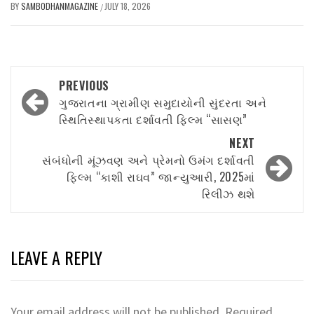
BY
SAMBODHANMAGAZINE
JULY 18, 2026
/
Post
PREVIOUS
navigation
ગુજરાતના ગ્રામીણ સમુદાયોની સુંદરતા અને
સ્થિતિસ્થાપકતા દર્શાવતી ફિલ્મ “સાસણ”
NEXT
સંબંધોની મૂંઝવણ અને પ્રેમનો ઉમંગ દર્શાવતી
ફિલ્મ “કાશી રાઘવ” જાન્યુઆરી, 2025માં
રિલીઝ થશે
LEAVE A REPLY
Your email address will not be published.
Required