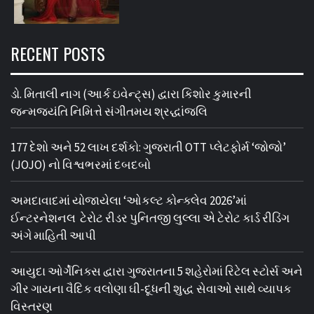
RECENT POSTS
ડો. મિતાલી નાગ (આર્ક ઇવેન્ટ્સ) દ્વારા કિશોર કુમારની
જન્મજયંતિ નિમિત્તે સંગીતમય શ્રદ્ધાંજલિ
177 દેશો અને 52 લાખ દર્શકો: ગુજરાતી OTT પ્લેટફોર્મ ‘જોજો’
(JOJO) નો વિશ્વભરમાં દબદબો
અમદાવાદમાં યોજાયેલા ‘ઓકલ્ટ કોન્ક્લેવ 2026’માં
ઈન્ટરનેશનલ ટેરોટ રીડર પુનિતજી લુલ્લા એ ટેરોટ કાર્ડ રીડિંગ
અંગે માહિતી આપી
આયુદા ઓર્ગેનિક્સ દ્વારા ગુજરાતના 5 શહેરોમાં રિટેલ સ્ટોર્સ અને
ગીર ગાયના વૈદિક વલોણા ઘી-દૂધની શુદ્ધ સેવાઓ સાથે વ્યાપક
વિસ્તરણ