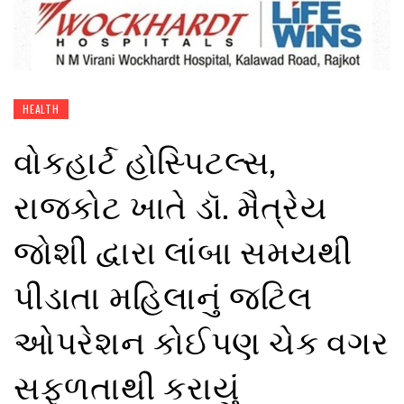
HEALTH
વોકહાર્ટ હોસ્પિટલ્સ,
રાજકોટ ખાતે ડૉ. મૈત્રેય
જોશી દ્વારા લાંબા સમયથી
પીડાતા મહિલાનું જટિલ
ઓપરેશન કોઈપણ ચેક વગર
સફળતાથી કરાયું