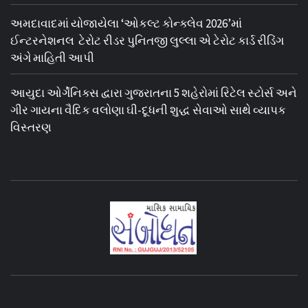
અમદાવાદમાં યોજાયેલા ‘ઓકલ્ટ કોન્ક્લેવ 2026’માં
ઈન્ટરનેશનલ ટેરોટ રીડર પુનિતજી લુલ્લા એ ટેરોટ કાર્ડ રીડિંગ
અંગે માહિતી આપી
આયુદા ઓર્ગેનિક્સ દ્વારા ગુજરાતના 5 શહેરોમાં રિટેલ સ્ટોર્સ અને
ગીર ગાયના વૈદિક વલોણા ઘી-દૂધની શુદ્ધ સેવાઓ સાથે વ્યાપક
વિસ્તરણ