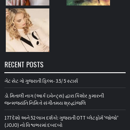
RECENT POSTS
ગેટ સેટ ગો ગુજરાતી ફિલ્મ- 3.5/ 5 સ્ટાર્સ
ડો. મિતાલી નાગ (આર્ક ઇવેન્ટ્સ) દ્વારા કિશોર કુમારની
જન્મજયંતિ નિમિત્તે સંગીતમય શ્રદ્ધાંજલિ
177 દેશો અને 52 લાખ દર્શકો: ગુજરાતી OTT પ્લેટફોર્મ ‘જોજો’
(JOJO) નો વિશ્વભરમાં દબદબો