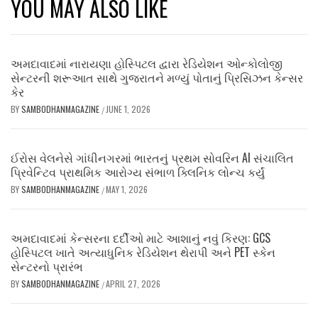
YOU MAY ALSO LIKE
અમદાવાદમાં નારાયણા હોસ્પિટલ દ્વારા રેડિયેશન ઓન્કોલોજી
સેન્ટરની શરૂઆત સાથે ગુજરાતને મળ્યું પોતાનું પ્રિસિઝન કેન્સર
કેર
BY
SAMBODHANMAGAZINE
JUNE 1, 2026
/
ઈરોસ વેલનેસે ગાંધીનગરમાં ભારતનું પ્રથમ સોવરિન AI સંચાલિત
પ્રિવેન્ટિવ પ્રાથમિક આરોગ્ય સંભાળ ક્લિનિક લોન્ચ કર્યું
BY
SAMBODHANMAGAZINE
MAY 1, 2026
/
અમદાવાદમાં કેન્સરના દર્દીઓ માટે આશાનું નવું કિરણ: GCS
હોસ્પિટલ ખાતે અત્યાધુનિક રેડિયેશન થેરાપી અને PET સ્કેન
સેન્ટરનો પ્રારંભ
BY
SAMBODHANMAGAZINE
APRIL 27, 2026
/