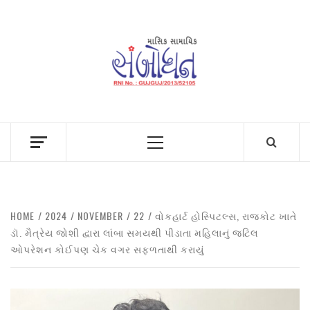
Skip
to
content
Primary
Menu
HOME
2024
NOVEMBER
22
વોકહાર્ટ હોસ્પિટલ્સ, રાજકોટ ખાતે
ડૉ. મૈત્રેય જોશી દ્વારા લાંબા સમયથી પીડાતા મહિલાનું જટિલ
ઓપરેશન કોઈપણ ચેક વગર સફળતાથી કરાયું