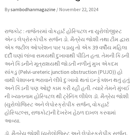
By
sambodhanmagazine
/
November 22, 2024
રાજકોટ : તાજેતરમાં વોકહાર્ટ હોસ્પિટલ ના યુરોલોજીસ્ટ
એન્ડ લેપ્રોસ્કોપીક સર્જન ડો. મૈત્રેય જોશી તથા ટીમ દ્વારા
એક જટીલ ઓપરેશન પાર પડાયુ તો એક 39 વર્ષીય મહિલા
દર્દી ઘણાં લાંબા સમયથી દુખાવાથી પીડિત હતા. તેમની કિડની
અને કિડનીને મૂત્રાશયથી જોડતી નળીનું મુખ એકદમ
સાંકડુ (Pelvi-ureteric junction obstruction (PUJO)) હો
વાથી પેશાબના ભરાવાને લીધે દુઃખાવો થતાં ઇન્ફેક્શન થતું હતું
અને કિડની પણ ઓછું કામ કરી રહી હતી. ત્યારે તેમને મુંબઈ
ની ખ્યાતનામ હોસ્પિટલ થી ટ્રેનિંગ લીધેલ ડૉ. મૈત્રેય જોશી
(યુરોલોજિસ્ટ અને લેપોસ્ક્રોપીક સર્જન, વોકહાર્ટ
હોસ્પિટલ્સ, રાજકોટ)ની દેખરેખ હેઠળ દાખલ કરવામાં
આવ્યા.
ડૉ. મૈત્રેય જોશી (યુરોલોજિસ્ટ અને લેપોસ્ક્રોપીક સર્જન,