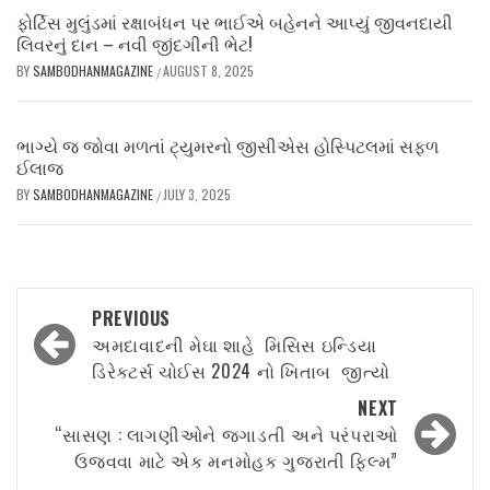
ફોર્ટિસ મુલુંડમાં રક્ષાબંધન પર ભાઈએ બહેનને આપ્યું જીવનદાયી
લિવરનું દાન – નવી જીંદગીની ભેટ!
BY
SAMBODHANMAGAZINE
AUGUST 8, 2025
/
ભાગ્યે જ જોવા મળતાં ટ્યુમરનો જીસીએસ હોસ્પિટલમાં સફળ
ઈલાજ
BY
SAMBODHANMAGAZINE
JULY 3, 2025
/
Post
PREVIOUS
navigation
અમદાવાદની મેઘા શાહે મિસિસ ઇન્ડિયા
ડિરેક્ટર્સ ચોઈસ 2024 નો ખિતાબ જીત્યો
NEXT
“સાસણ : લાગણીઓને જગાડતી અને પરંપરાઓ
ઉજવવા માટે એક મનમોહક ગુજરાતી ફિલ્મ”