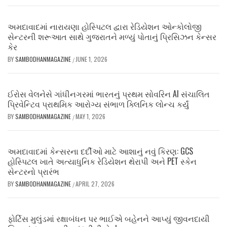
અમદાવાદમાં નારાયણા હોસ્પિટલ દ્વારા રેડિયેશન ઓન્કોલોજી
સેન્ટરની શરૂઆત સાથે ગુજરાતને મળ્યું પોતાનું પ્રિસિઝન કેન્સર
કેર
BY
SAMBODHANMAGAZINE
JUNE 1, 2026
/
ઈરોસ વેલનેસે ગાંધીનગરમાં ભારતનું પ્રથમ સોવરિન AI સંચાલિત
પ્રિવેન્ટિવ પ્રાથમિક આરોગ્ય સંભાળ ક્લિનિક લોન્ચ કર્યું
BY
SAMBODHANMAGAZINE
MAY 1, 2026
/
અમદાવાદમાં કેન્સરના દર્દીઓ માટે આશાનું નવું કિરણ: GCS
હોસ્પિટલ ખાતે અત્યાધુનિક રેડિયેશન થેરાપી અને PET સ્કેન
સેન્ટરનો પ્રારંભ
BY
SAMBODHANMAGAZINE
APRIL 27, 2026
/
ફોર્ટિસ મુલુંડમાં રક્ષાબંધન પર ભાઈએ બહેનને આપ્યું જીવનદાયી