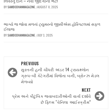
લિવરનું દાન – નવી જીંદગીની ભેટ!
BY
SAMBODHANMAGAZINE
AUGUST 8, 2025
/
ભાગ્યે જ જોવા મળતાં ટ્યુમરનો જીસીએસ હોસ્પિટલમાં સફળ
ઈલાજ
BY
SAMBODHANMAGAZINE
JULY 3, 2025
/
Post
PREVIOUS
navigation
સુરતની હની ચૌધરી અંડર 14 ટ્રાયથ્લોન
ગ્રુપ-બી કેટેગરીમાં વિજેતા બની, બ્રોન્ઝ મેડલ
મેળવ્યો
NEXT
પ્રેમ અને કૌટુંબિક જવાબદારીઓની વાર્તા દર્શાવે
છે ફિલ્મ “વેનિલા આઈસ્ક્રીમ”