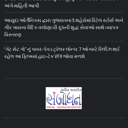
અંગે માહિતી આપી
આયુદા ઓર્ગેનિક્સ દ્વારા ગુજરાતના 5 શહેરોમાં રિટેલ સ્ટોર્સ અને
ગીર ગાયના વૈદિક વલોણા ઘી-દૂધની શુદ્ધ સેવાઓ સાથે વ્યાપક
વિસ્તરણ
‘ગેટ સેટ ગો’ નું પાવર-પેક્ડ ટ્રેલર લોન્ચ: 7 ઓગસ્ટે રિલીઝ થઈ
રહેલ આ ફિલ્મમાં હાઇ-ટેક VFX જોવા મળશે