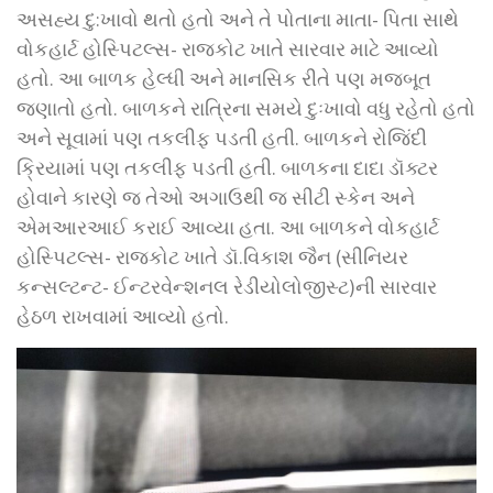
અસહ્ય દુ:ખાવો થતો હતો અને તે પોતાના માતા- પિતા સાથે
વોકહાર્ટ હોસ્પિટલ્સ- રાજકોટ ખાતે સારવાર માટે આવ્યો
હતો. આ બાળક હેલ્ધી અને માનસિક રીતે પણ મજબૂત
જણાતો હતો. બાળકને રાત્રિના સમયે દુઃખાવો વધુ રહેતો હતો
અને સૂવામાં પણ તકલીફ પડતી હતી. બાળકને રોજિંદી
ક્રિયામાં પણ તકલીફ પડતી હતી. બાળકના દાદા ડૉક્ટર
હોવાને કારણે જ તેઓ અગાઉથી જ સીટી સ્કેન અને
એમઆરઆઈ કરાઈ આવ્યા હતા. આ બાળકને વોકહાર્ટ
હોસ્પિટલ્સ- રાજકોટ ખાતે ડૉ.વિકાશ જૈન (સીનિયર
કન્સલ્ટન્ટ- ઈન્ટરવેન્શનલ રેડીયોલોજીસ્ટ)ની સારવાર
હેઠળ રાખવામાં આવ્યો હતો.