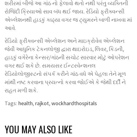
શરીરમાં બીજે આ ગાંઠ નો ફેલાવો થતો નથી પરંતુ વ્યક્તિની
રોજિંદી ક્રિયાઓ સાવ બંધ થઈ જાય. રેડિયો ફ્રીક્વન્સી
એબ્લેશનથી હાડકું કાઢ્યા વગર જ ટ્યુમરને બાળી નાખવા માં
આવે.
રેડિયો ફ્રીક્વન્સી એબ્લેશન અને માઇક્રોવેવ એબ્લેશન
જેવી આધુનિક ટેકનલોજી દ્વારા થાઇરોઇડ, લિવર, કિડની,
હાડકું વગેરેના કેન્સર/ગાંઠની સચોટ સારવાર મોટું ઓપરેશન
વગર થઈ શકે છે. સમયસર ઈન્ટરવેન્શનલ
રેડિયોલોજીસ્ટનો સંપર્ક કરીને ગાંઠ વધે એ પેહલા તેને મૂળ
માંથી નષ્ટ કરવાના પ્રયત્નો કરવા જોઈએ કે જેથી દર્દી ને
રાહત મળી શકે.
Tags:
health
,
rajkot
,
wockhardthospitals
YOU MAY ALSO LIKE