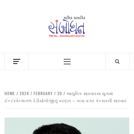
Skip
to
content
Primary
Menu
HOME
2024
FEBRUARY
20
આધુનિક સારવારના યુગમાં
ઈન્ટરવેન્શનલ રેડીયોલોજીનું વરદાન – કાપા વગર કેન્સરની સારવાર