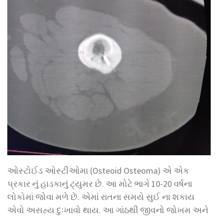
ઓસ્ટોઈડ ઓસ્ટીઓમા (Osteoid Osteoma) એ એક
પ્રકાર નું હાડકાનું ટ્યુમર છે. આ મોટે ભાગે 10-20 વર્ષના
લોકોમાં જોવા મળે છે. એમાં રાતના સમયે સુઈ ના શકાય
એવો અસહ્ય દુઃખાવો થાય. આ ગાંઠથી જીવનો જોખમ અને