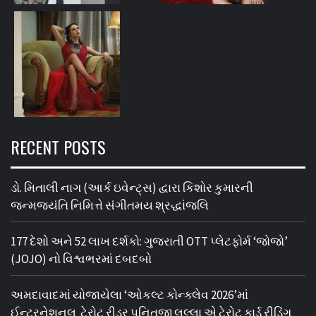
RECENT POSTS
ડો. મિતાલી નાગ (આર્ક ઇવેન્ટ્સ) દ્વારા કિશોર કુમારની
જન્મજયંતિ નિમિત્તે સંગીતમય શ્રદ્ધાંજલિ
177 દેશો અને 52 લાખ દર્શકો: ગુજરાતી OTT પ્લેટફોર્મ ‘જોજો’
(JOJO) નો વિશ્વભરમાં દબદબો
અમદાવાદમાં યોજાયેલા ‘ઓકલ્ટ કોન્ક્લેવ 2026’માં
ઈન્ટરનેશનલ ટેરોટ રીડર પુનિતજી લુલ્લા એ ટેરોટ કાર્ડ રીડિંગ