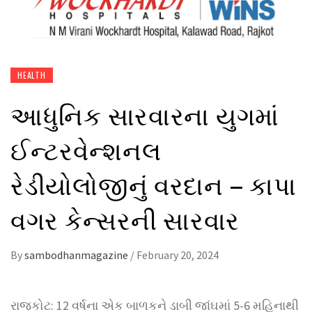
HEALTH
આધુનિક સારવારના યુગમાં
ઈન્ટરવેન્શનલ
રેડીયોલોજીનું વરદાન – કાપા
વગર કેન્સરની સારવાર
By
sambodhanmagazine
/
February 20, 2024
રાજકોટ: 12 વર્ષના એક બાળકને ડાબી જાંઘમાં 5-6 મહિનાથી