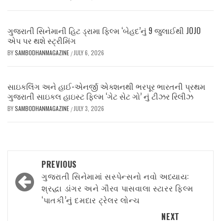
ગુજરાતી સિનેમાની હિટ ડ્રામા ફિલ્મ ‘બેહદ’નું 9 જુલાઈથી JOJO
એપ પર થશે સ્ટ્રીમિંગ
BY
SAMBODHANMAGAZINE
JULY 6, 2026
/
સાઇકલિંગ અને હાઈ-એનર્જી એક્શનથી ભરપૂર ભારતની પ્રથમ
ગુજરાતી સાઇકલ હાઇસ્ટ ફિલ્મ ‘ગેટ સેટ ગો’ નું ટીઝર રિલીઝ
BY
SAMBODHANMAGAZINE
JULY 3, 2026
/
Post
PREVIOUS
navigation
ગુજરાતી સિનેમામાં સસ્પેન્સનો નવો અધ્યાય:
શ્રદ્ધા ડાંગર અને ગૌરવ પાસવાલા સ્ટારર ફિલ્મ
‘પાતકી’નું દમદાર ટ્રેલર લોન્ચ
NEXT