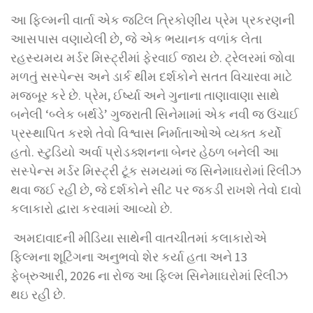
આ ફિલ્મની વાર્તા એક જટિલ ત્રિકોણીય પ્રેમ પ્રકરણની
આસપાસ વણાયેલી છે, જે એક ભયાનક વળાંક લેતા
રહસ્યમય મર્ડર મિસ્ટ્રીમાં ફેરવાઈ જાય છે. ટ્રેલરમાં જોવા
મળતું સસ્પેન્સ અને ડાર્ક થીમ દર્શકોને સતત વિચારવા માટે
મજબૂર કરે છે. પ્રેમ, ઈર્ષ્યા અને ગુનાના તાણાવાણા સાથે
બનેલી ‘બ્લેક બર્થડે’ ગુજરાતી સિનેમામાં એક નવી જ ઉંચાઈ
પ્રસ્થાપિત કરશે તેવો વિશ્વાસ નિર્માતાઓએ વ્યક્ત કર્યો
હતો. સ્ટુડિયો અર્વા પ્રોડક્શનના બેનર હેઠળ બનેલી આ
સસ્પેન્સ મર્ડર મિસ્ટ્રી ટૂંક સમયમાં જ સિનેમાઘરોમાં રિલીઝ
થવા જઈ રહી છે, જે દર્શકોને સીટ પર જકડી રાખશે તેવો દાવો
કલાકારો દ્વારા કરવામાં આવ્યો છે.
અમદાવાદની મીડિયા સાથેની વાતચીતમાં કલાકારોએ
ફિલ્મના શૂટિંગના અનુભવો શેર કર્યા હતા અને 13
ફેબ્રુઆરી, 2026 ના રોજ આ ફિલ્મ સિનેમાઘરોમાં રિલીઝ
થઇ રહી છે.