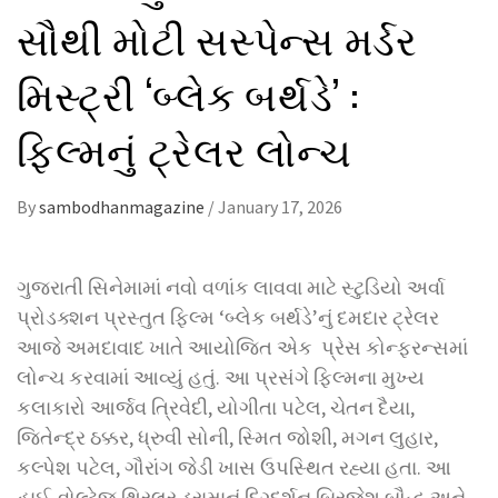
સૌથી મોટી સસ્પેન્સ મર્ડર
મિસ્ટ્રી ‘બ્લેક બર્થડે’ :
ફિલ્મનું ટ્રેલર લોન્ચ
By
sambodhanmagazine
/
January 17, 2026
ગુજરાતી સિનેમામાં નવો વળાંક લાવવા માટે સ્ટુડિયો અર્વા
પ્રોડક્શન પ્રસ્તુત ફિલ્મ ‘બ્લેક બર્થડે’નું દમદાર ટ્રેલર
આજે અમદાવાદ ખાતે આયોજિત એક પ્રેસ કોન્ફરન્સમાં
લોન્ચ કરવામાં આવ્યું હતું. આ પ્રસંગે ફિલ્મના મુખ્ય
કલાકારો આર્જવ ત્રિવેદી, યોગીતા પટેલ, ચેતન દૈયા,
જિતેન્દ્ર ઠક્કર, ધ્રુવી સોની, સ્મિત જોશી, મગન લુહાર,
કલ્પેશ પટેલ, ગૌરાંગ જેડી ખાસ ઉપસ્થિત રહ્યા હતા. આ
હાઈ-વોલ્ટેજ થ્રિલર ડ્રામાનું દિગ્દર્શન બ્રિજેશ બૌદ્ધ અને