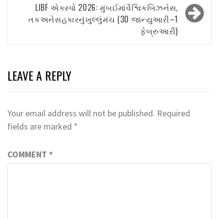
LIBF એક્સ્પો 2026: મુંબઈમાંવૈશ્વિકબિઝનેસ,
તકઅનેસહકારનુંખુલ્લુંમંચ (30 જાન્યુઆરી–1
ફેબ્રુઆરી)
LEAVE A REPLY
Your email address will not be published.
Required
fields are marked
*
COMMENT
*