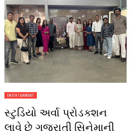
ENTERTAINMENT
સ્ટુડિયો અર્વા પ્રોડક્શન
લાવે છે ગુજરાતી સિનેમાની