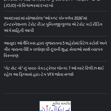
(JOJO) નો વિશ્વભરમાં દબદબો
અમદાવાદમાં યોજાયેલા ‘ઓકલ્ટ કોન્ક્લેવ 2026’માં
ઈન્ટરનેશનલ ટેરોટ રીડર પુનિતજી લુલ્લા એ ટેરોટ કાર્ડ રીડિંગ
અંગે માહિતી આપી
આયુદા ઓર્ગેનિક્સ દ્વારા ગુજરાતના 5 શહેરોમાં રિટેલ સ્ટોર્સ અને
ગીર ગાયના વૈદિક વલોણા ઘી-દૂધની શુદ્ધ સેવાઓ સાથે વ્યાપક
વિસ્તરણ
‘ગેટ સેટ ગો’ નું પાવર-પેક્ડ ટ્રેલર લોન્ચ: 7 ઓગસ્ટે રિલીઝ થઈ
રહેલ આ ફિલ્મમાં હાઇ-ટેક VFX જોવા મળશે