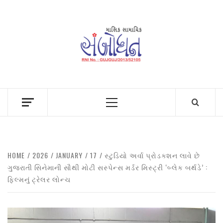
Skip
to
content
Primary
Menu
HOME
2026
JANUARY
17
સ્ટુડિયો અર્વા પ્રોડક્શન લાવે છે
ગુજરાતી સિનેમાની સૌથી મોટી સસ્પેન્સ મર્ડર મિસ્ટ્રી ‘બ્લેક બર્થડે’ :
ફિલ્મનું ટ્રેલર લોન્ચ