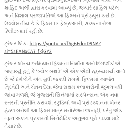
શાહિદ અલી દ્વારા કરવામાં આવ્યું છે, જ્યારે સાહિલ પટેલ
અને વિશાલ પ્રજાપતિએ આ ફિલ્મને પ્રોડ્યુસ કરી છે.
ઉલ્લેખનીય છે કે ફિલ્મ 13 ફેબ્રુઆરી, 2026 ના રોજ
રિલીઝ થઈ રહી છે.
ટ્રેલર લિંક-
https://youtu.be/f6g6FdmD9NA?
si=5sEANxCA7-fkjGY3
ટ્રેલર લોન્ચ દરમિયાન ફિલ્મના નિર્માતા અને દિગ્દર્શકોએ
જણાવ્યું હતું કે ‘બ્લેક બર્થડે’ એ એક એવી રહસ્યમયી વાર્તા
છે જે દર્શકોને અંત સુધી જકડી રાખશે. ફિલ્મમાં આર્જવ
ત્રિવેદી અને ચેતન દૈયા જેવા સક્ષમ કલાકારોની જુગલબંધી
જોવા મળશે, જે ગુજરાતી સિનેમામાં સસ્પેન્સના એક નવા
સ્તરની પ્રતીતિ કરાવશે. સ્ટુડિયો અર્વા પ્રોડક્શનના બેનર
હેઠળ બનેલી આ ફિલ્મ માત્ર મનોરંજન જ નહીં, પરંતુ એક
તદ્દન અલગ પ્રકારનો સિનેમેટિક અનુભવ પૂરો પાડવા માટે
તૈયાર છે.