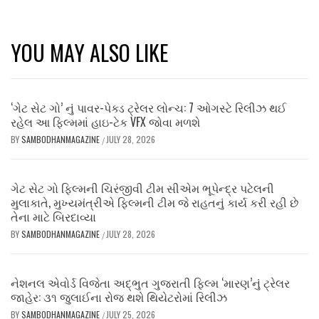
YOU MAY ALSO LIKE
‘ગેટ સેટ ગો’ નું પાવર-પેક્ડ ટ્રેલર લોન્ચ: 7 ઓગસ્ટે રિલીઝ થઈ
રહેલ આ ફિલ્મમાં હાઇ-ટેક VFX જોવા મળશે
BY
SAMBODHANMAGAZINE
JULY 28, 2026
/
ગેટ સેટ ગો ફિલ્મની ચિરંજીવી ટીમ સીએમ ભૂપેન્દ્ર પટેલની
મુલાકાતે, મુખ્યમંત્રીએ ફિલ્મની ટીમ જે રાહતનું કાર્ય કરી રહી છે
તેના માટે બિરદાવ્યા
BY
SAMBODHANMAGAZINE
JULY 28, 2026
/
નેશનલ એવોર્ડ વિજેતા અદ્ભુત ગુજરાતી ફિલ્મ ‘મારણ’નું ટ્રેલર
જાહેર: ૩૧ જુલાઈના રોજ થશે થિયેટરોમાં રિલીઝ
BY
SAMBODHANMAGAZINE
JULY 25, 2026
/