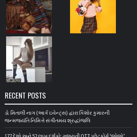
RECENT POSTS
ડો. મિતાલી નાગ (આર્ક ઇવેન્ટ્સ) દ્વારા કિશોર કુમારની
જન્મજયંતિ નિમિત્તે સંગીતમય શ્રદ્ધાંજલિ
177 દેશો અને 52 લાખ દર્શકો: ગુજરાતી OTT પ્લેટફોર્મ ‘જોજો’