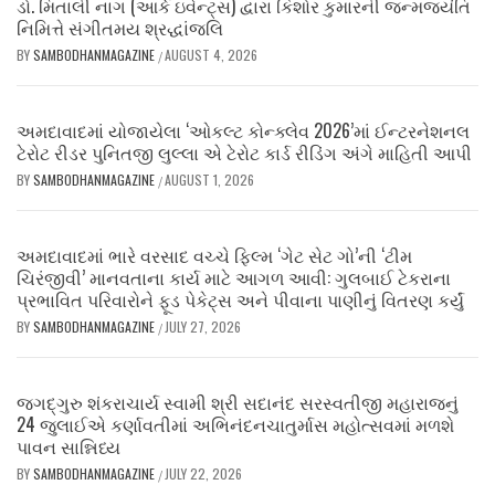
ડો. મિતાલી નાગ (આર્ક ઇવેન્ટ્સ) દ્વારા કિશોર કુમારની જન્મજયંતિ
નિમિત્તે સંગીતમય શ્રદ્ધાંજલિ
BY
SAMBODHANMAGAZINE
AUGUST 4, 2026
/
અમદાવાદમાં યોજાયેલા ‘ઓકલ્ટ કોન્ક્લેવ 2026’માં ઈન્ટરનેશનલ
ટેરોટ રીડર પુનિતજી લુલ્લા એ ટેરોટ કાર્ડ રીડિંગ અંગે માહિતી આપી
BY
SAMBODHANMAGAZINE
AUGUST 1, 2026
/
અમદાવાદમાં ભારે વરસાદ વચ્ચે ફિલ્મ ‘ગેટ સેટ ગો’ની ‘ટીમ
ચિરંજીવી’ માનવતાના કાર્ય માટે આગળ આવી: ગુલબાઈ ટેકરાના
પ્રભાવિત પરિવારોને ફૂડ પેકેટ્સ અને પીવાના પાણીનું વિતરણ કર્યું
BY
SAMBODHANMAGAZINE
JULY 27, 2026
/
જગદ્ગુરુ શંકરાચાર્ય સ્વામી શ્રી સદાનંદ સરસ્વતીજી મહારાજનું
24 જુલાઈએ કર્ણાવતીમાં અભિનંદનચાતુર્માસ મહોત્સવમાં મળશે
પાવન સાન્નિધ્ય
BY
SAMBODHANMAGAZINE
JULY 22, 2026
/