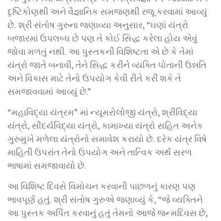
દૃષ્ટિકોણથી અને વૈજ્ઞાનિક સમજણથી રજૂ કરવામાં આવ્યું
છે. શ્રી સંતોષ ગુરુના જણાવ્યા અનુસાર, “ઘણાં યંત્રો
બજારમાં ઉપલબ્ધ છે પણ તે કોઈ સિદ્ધ કરેલા હોય એવું
જોવા મળતું નથી. આ પુસ્તકની વિશિષ્ટતા એ છે કે તેમાં
યંત્રો જાતે બનાવી, તેને સિદ્ધ કરીને વ્યક્તિ પોતાની ઉન્નતિ
અને વિકાસ માટે તેનો ઉપયોગ કેવી રીતે કરી શકે તે
સમજાવવામાં આવ્યું છે.”
“મહાવિદ્યા યંત્રમ” માં ન્યૂમરોલોજી યંત્રો, શ્રીવિદ્યા
યંત્રો, સૌંદર્યવિદ્યા યંત્રો, કામાખ્યા યંત્રો સહિત અનેક
ગુરુમુખે મળેલા યંત્રોનો સમાવેશ કરાયો છે. દરેક યંત્ર વિષે
માહિતી ઉપરાંત તેનો ઉપયોગ અને તાત્વિક અર્થ સરળ
ભાષામાં સમજાવાયો છે.
આ વિશિષ્ટ દિવસે વિમોચન કરવાની પાછળનું કારણ પણ
ભાવપૂર્ણ હતું. શ્રી સંતોષ ગુરુએ જણાવ્યું કે, “જે વ્યક્તિને
આ પુસ્તક અર્પિત કરવાનું હતું તેમનો આજે જન્મદિવસ છે,