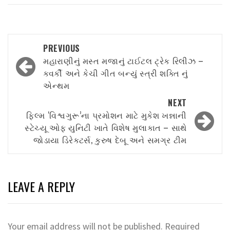
Post
PREVIOUS
navigation
મહારાણીનું મસ્ત મજાનું ટાઈટલ ટ્રેક રિલીઝ –
ક્વર્કી અને કેચી ગીત બન્યું સ્ત્રી શક્તિ નું
એન્થમ
NEXT
ફિલ્મ ‘વિશ્વગુરૂ’ના પ્રમોશન માટે મુકેશ ખન્નાની
સ્ટેચ્યૂ ઓફ યુનિટી ખાતે વિશેષ મુલાકાત – સાથે
જોડાયા ડિરેક્ટર્સ, કુરુષ દેબૂ અને સમગ્ર ટીમ
LEAVE A REPLY
Your email address will not be published.
Required