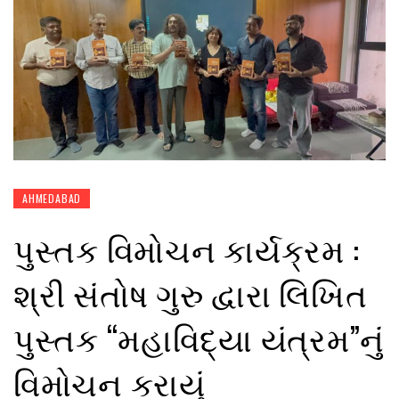
AHMEDABAD
પુસ્તક વિમોચન કાર્યક્રમ :
શ્રી સંતોષ ગુરુ દ્વારા લિખિત
પુસ્તક “મહાવિદ્યા યંત્રમ”નું
વિમોચન કરાયું