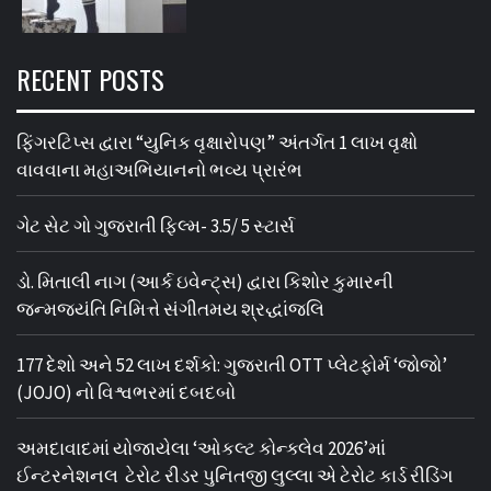
RECENT POSTS
ફિંગરટિપ્સ દ્વારા “યુનિક વૃક્ષારોપણ” અંતર્ગત 1 લાખ વૃક્ષો
વાવવાના મહાઅભિયાનનો ભવ્ય પ્રારંભ
ગેટ સેટ ગો ગુજરાતી ફિલ્મ- 3.5/ 5 સ્ટાર્સ
ડો. મિતાલી નાગ (આર્ક ઇવેન્ટ્સ) દ્વારા કિશોર કુમારની
જન્મજયંતિ નિમિત્તે સંગીતમય શ્રદ્ધાંજલિ
177 દેશો અને 52 લાખ દર્શકો: ગુજરાતી OTT પ્લેટફોર્મ ‘જોજો’
(JOJO) નો વિશ્વભરમાં દબદબો
અમદાવાદમાં યોજાયેલા ‘ઓકલ્ટ કોન્ક્લેવ 2026’માં
ઈન્ટરનેશનલ ટેરોટ રીડર પુનિતજી લુલ્લા એ ટેરોટ કાર્ડ રીડિંગ