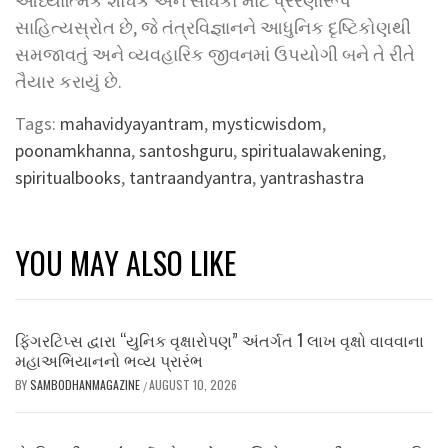
આધ્યાત્મિક શોધક અને સાધકો માટે પ્રેરણારૂપ
સાહિત્યસ્રોત છે, જે તંત્રવિજ્ઞાનને આધુનિક દૃષ્ટિકોણથી
સમજાવતું અને વ્યવહારિક જીવનમાં ઉપયોગી બને તે રીતે
તૈયાર કરાયું છે.
Tags:
mahavidyayantram
,
mysticwisdom
,
poonamkhanna
,
santoshguru
,
spiritualawakening
,
spiritualbooks
,
tantraandyantra
,
yantrashastra
YOU MAY ALSO LIKE
ફિંગરટિપ્સ દ્વારા “યુનિક વૃક્ષારોપણ” અંતર્ગત 1 લાખ વૃક્ષો વાવવાના
મહાઅભિયાનનો ભવ્ય પ્રારંભ
BY
SAMBODHANMAGAZINE
AUGUST 10, 2026
/