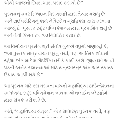
એથી આજનો દિવસ ખાસ પસંદ કરાયો છે.”
પુસ્તકનું કવર ડિઝાઇન મિરાગ્રાફી દ્વારા તૈયાર કરાયું છે
અને ટાઈપસેટિંગનું કાર્ય નેવિટ્રોન ગ્રાફિક્સ દ્વારા કરવામાં
આવ્યું છે. પુસ્તક રુદ્ર પબ્લિકેશન્સ દ્વારા પ્રકાશિત થયું છે
અને તેની કિંમત રૂ. 700 નિર્ધારિત કરાઈ છે.
આ વિમોચન પ્રસંગે શ્રી સંતોષ ગુરુએ વધુમાં જણાવ્યું કે,
“આ પુસ્તક માત્ર વાંચન પૂરતું નથી, પણ આત્મિક શોધમાં
રહેલા દરેક માટે માર્ગદર્શિકા તરીકે કાર્ય કરશે. જીવનમાં આવી
પડતી અનેક સમસ્યાઓ માટે યંત્રશાસ્ત્ર એક અસરકારક
ઉપાય આપી શકે છે.”
આ પુસ્તક માટે રસ ધરાવતા વાચકો મહાવિદ્યા ફાઉન્ડેશનના
કાર્યાલય, રુદ્ર પબ્લિકેશન અથવા ઓનલાઈન પ્લેટફોર્મ
દ્વારા સંપર્ક કરી શકે છે.
અંતે, “મહાવિદ્યા યંત્રમ” એક સાધારણ પુસ્તક નથી, પણ