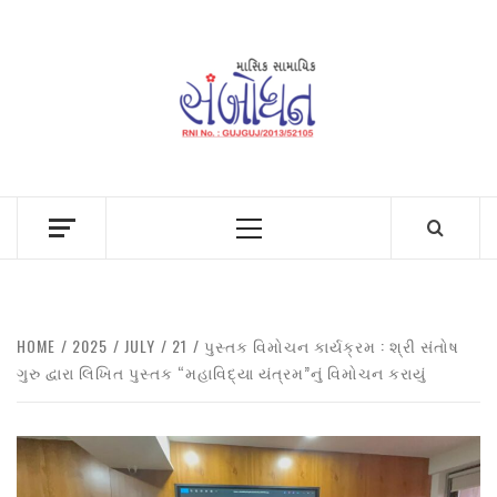
Skip
to
content
Primary
Menu
HOME
2025
JULY
21
પુસ્તક વિમોચન કાર્યક્રમ : શ્રી સંતોષ
ગુરુ દ્વારા લિખિત પુસ્તક “મહાવિદ્યા યંત્રમ”નું વિમોચન કરાયું