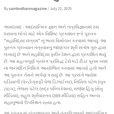
By
sambodhanmagazine
/
July 21, 2025
અમદાવાદ : આધ્યાત્મિક જ્ઞાન અને તંત્રવિજ્ઞાનમાં રસ
ધરાવતા લોકો માટે એક વિશિષ્ટ પ્રકાશન રૂપે પુસ્તક
“મહાવિદ્યા યંત્રમ” નું ભવ્ય વિમોચન કરવામાં આવ્યું. આ
પુસ્તક પ્રખ્યાત તંત્રવાસ્તુ જાણકાર શ્રી સંતોષ ગુરુ દ્વારા
લખાયું છે અને મહાવિદ્યા ફાઉન્ડેશન દ્વારા પ્રકાશિત થયું
છે. આ મહત્વપૂર્ણ પ્રસંગ પ્રસિદ્ધ ટેરોકાર્ડ રીડર પૂનમ ખન્ના
ના જન્મદિન નિમિત્તે આયોજિત કરવામાં આવ્યો હતો અને
આ પુસ્તક તેમને અર્પણ કરાયું છે. આ પ્રસંગે જયેશ
ઘડિયાળી (પેન્ટોગ્રાફી પેજ ડિઝાઈનર), નિખિલ પટેલ (બુક
ટાઇપ), તેજસ પટેલ (રુદ્ર પબ્લિકેશન), રાજેશ હિંગુ (સેતુ
મીડિયા), રાહુલ શ્રીવાસ્તવ (369 મીડિયા) સહિત અન્ય
મહાનુભાવો ઉપસ્થિત રહ્યા હતા.
આ પુસ્તકમાં યંત્રશાસ્ત્ર અને તંત્રવિજ્ઞાનને આધ્યાત્મિક